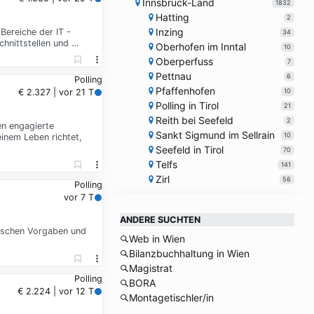
Innsbruck-Land
1832
Hatting
2
Inzing
Bereiche der IT -
34
hnittstellen und …
Oberhofen im Inntal
10
Oberperfuss
7
Pettnau
6
Polling
Pfaffenhofen
10
€ 2.327 | vor 21 T
Polling in Tirol
21
Reith bei Seefeld
2
en engagierte
Sankt Sigmund im Sellrain
10
einem Leben richtet,
Seefeld in Tirol
70
Telfs
141
Zirl
56
Polling
vor 7 T
ANDERE SUCHTEN
nischen Vorgaben und
Web in Wien
Bilanzbuchhaltung in Wien
Magistrat
Polling
BORA
€ 2.224 | vor 12 T
Montagetischler/in