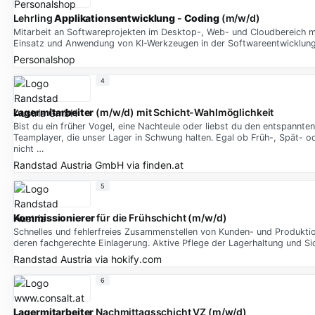
Lehrling
Applikationsentwicklung
-
Coding
(m/w/d)
Mitarbeit an Softwareprojekten im Desktop-, Web- und Cloudbereich mi
Einsatz und Anwendung von KI-Werkzeugen in der Softwareentwicklung 
Personalshop
4
Lagermitarbeiter
(m/w/d) mit Schicht-Wahlmöglichkeit
Bist du ein früher Vogel, eine Nachteule oder liebst du den entspannte
Teamplayer, die unser Lager in Schwung halten. Egal ob Früh-, Spät- od
nicht …
Randstad Austria GmbH
via
finden.at
5
Kommissionierer
für die Frühschicht (m/w/d)
Schnelles und fehlerfreies Zusammenstellen von Kunden- und Produkti
deren fachgerechte Einlagerung. Aktive Pflege der Lagerhaltung und Si
Randstad Austria
via
hokify.com
6
Lagermitarbeiter
Nachmittagsschicht VZ (m/w/d)