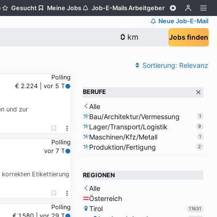
e
Gesucht
Meine Jobs
Job-E-Mails
Arbeitgeber
Neue Job-E-Mail
Jobs finden
Sortierung:
Relevanz
Polling
€ 2.224 | vor 5 T
BERUFE
Alle
en und zur
Bau/Architektur/Vermessung
1
Lager/Transport/Logistik
9
Maschinen/Kfz/Metall
1
Polling
Produktion/Fertigung
2
vor 7 T
korrekten Etikettierung
REGIONEN
Alle
Österreich
Polling
Tirol
11631
€ 1.580 | vor 29 T