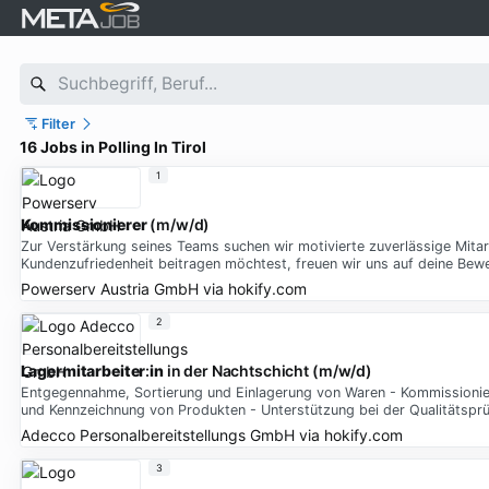
Filter
16 Jobs in Polling In Tirol
1
Kommissionierer
(m/w/d)
Zur Verstärkung seines Teams suchen wir motivierte zuverlässige Mita
Kundenzufriedenheit beitragen möchtest, freuen wir uns auf deine B
Powerserv Austria GmbH
via
hokify.com
2
Lagermitarbeiter
:
in
in der Nachtschicht (m/w/d)
Entgegennahme, Sortierung und Einlagerung von Waren - Kommissionierun
und Kennzeichnung von Produkten - Unterstützung bei der Qualitätspr
Adecco Personalbereitstellungs GmbH
via
hokify.com
3