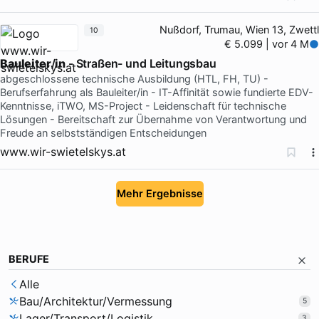
Nußdorf, Trumau, Wien 13, Zwettl
10
€ 5.099 | vor 4 M
Bauleiter
/
in
- Straßen- und Leitungsbau
abgeschlossene technische Ausbildung (HTL, FH, TU) -
Berufserfahrung als Bauleiter/in - IT-Affinität sowie fundierte EDV-
Kenntnisse, iTWO, MS-Project - Leidenschaft für technische
Lösungen - Bereitschaft zur Übernahme von Verantwortung und
Freude an selbstständigen Entscheidungen
www.wir-swietelskys.at
Mehr Ergebnisse
BERUFE
Alle
Bau/Architektur/Vermessung
5
Lager/Transport/Logistik
3