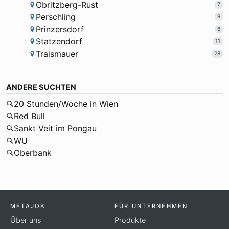
Obritzberg-Rust
7
Perschling
9
Prinzersdorf
6
Statzendorf
11
Traismauer
28
ANDERE SUCHTEN
20 Stunden/Woche in Wien
Red Bull
Sankt Veit im Pongau
WU
Oberbank
METAJOB
FÜR UNTERNEHMEN
Über uns
Produkte