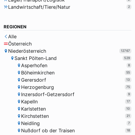
Landwirtschaft/Tiere/Natur
2
REGIONEN
Alle
Österreich
Niederösterreich
12767
Sankt Pölten-Land
529
Asperhofen
8
Böheimkirchen
55
Gerersdorf
13
Herzogenburg
75
Inzersdorf-Getzersdorf
9
Kapelln
17
Karlstetten
10
Kirchstetten
21
Neidling
7
Nußdorf ob der Traisen
18