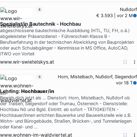
Nußdorf
8
€ 3.593 | vor 2 M
Spezialist/in Bautechnik - Hochbau
abgeschlossene bautechnische Ausbildung (HTL, TU, FH, o.ä.)
abgeleisteter Präsenzdienst - Führerschein Klasse B -
Berufserfahrung in der technischen Abwicklung von Bauprojekten
oder auch Schulabgänger - Kenntnisse in MS Office, AutoCAD,
iTWO von Vorteil
www.wir-swietelskys.at
Horn, Mistelbach, Nußdorf, Siegendorf
9
vor 18 T
Lehrling:
Hochbauer
/
in
Bewirb dich jetzt als … Dienstort: Horn, Mistelbach, Nußdorf ob
der Traisen, Siegendorf oder Trumau, Österreich - Dienststelle:
Hochbau Nö und Bgld. Eintritt: ab sofort - TÄTIGKEITEN -
Hochbauer/innen errichten Bauwerke und Bauwerksteile wie z.B.
Wohn- und Bürogebäude, Straßen, Brücken-, und Tunnelanlagen
oder Kanal- und …
www.wohnen-im-waldviertel.at