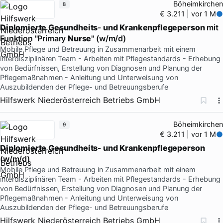
Böheimkirchen
8
€ 3.211 | vor 1 M
Diplomierte
Gesundheits
-
und
Krankenpflegeperson
mit
Funktion "Primary
Nurse
" (w/m/d)
Mobile Pflege und Betreuung in Zusammenarbeit mit einem
interdisziplinären Team - Arbeiten mit Pflegestandards - Erhebung
von Bedürfnissen, Erstellung von Diagnosen und Planung der
Pflegemaßnahmen - Anleitung und Unterweisung von
Auszubildenden der Pflege- und Betreuungsberufe
Hilfswerk Niederösterreich Betriebs GmbH
Böheimkirchen
9
€ 3.211 | vor 1 M
Diplomierte
Gesundheits
-
und
Krankenpflegeperson
(w/m/d)
Mobile Pflege und Betreuung in Zusammenarbeit mit einem
interdisziplinären Team - Arbeiten mit Pflegestandards - Erhebung
von Bedürfnissen, Erstellung von Diagnosen und Planung der
Pflegemaßnahmen - Anleitung und Unterweisung von
Auszubildenden der Pflege- und Betreuungsberufe
Hilfswerk Niederösterreich Betriebs GmbH