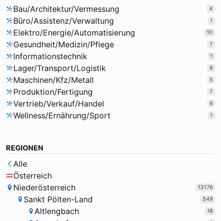
Bau/Architektur/Vermessung
4
Büro/Assistenz/Verwaltung
1
Elektro/Energie/Automatisierung
10
Gesundheit/Medizin/Pflege
7
Informationstechnik
1
Lager/Transport/Logistik
8
Maschinen/Kfz/Metall
5
Produktion/Fertigung
7
Vertrieb/Verkauf/Handel
6
Wellness/Ernährung/Sport
1
REGIONEN
Alle
Österreich
Niederösterreich
13176
Sankt Pölten-Land
549
Altlengbach
18