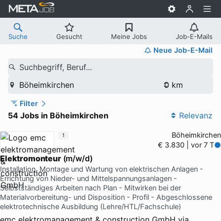
Suche
Gesucht
Meine Jobs
Job-E-Mails
Neue Job-E-Mail
Suchbegriff, Beruf...
Böheimkirchen
Filter
54 Jobs in Böheimkirchen
Relevanz
Böheimkirchen
1
€ 3.830 | vor 7 T
Elektromonteur
(m/w/d)
Installation, Montage und Wartung von elektrischen Anlagen -
Errichtung von Nieder- und Mittelspannungsanlagen -
Selbstständiges Arbeiten nach Plan - Mitwirken bei der
Materialvorbereitung- und Disposition - Profil - Abgeschlossene
elektrotechnische Ausbildung (Lehre/HTL/Fachschule)
emc elektromanagement & construction GmbH
via