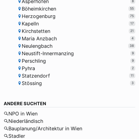
Asperhofen
8
Böheimkirchen
55
Herzogenburg
75
Kapelln
17
Kirchstetten
21
Maria Anzbach
4
Neulengbach
38
Neustift-Innermanzing
9
Perschling
9
Pyhra
2
Statzendorf
11
Stössing
3
ANDERE SUCHTEN
NPO in Wien
Niederländisch
Bauplanung/Architektur in Wien
Stadler