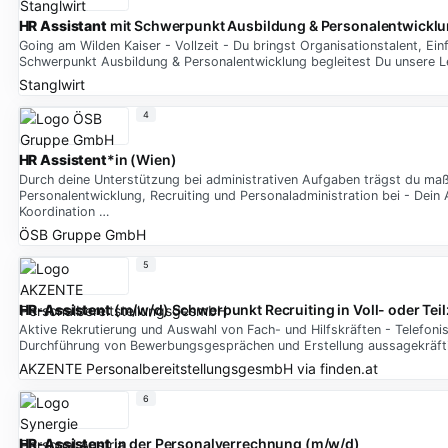
HR Assistant
mit Schwerpunkt Ausbildung & Personalentwicklu
Going am Wilden Kaiser - Vollzeit - Du bringst Organisationstalent, 
Schwerpunkt Ausbildung & Personalentwicklung begleitest Du unsere Le
Stanglwirt
4
HR Assistent
*in (Wien)
Durch deine Unterstützung bei administrativen Aufgaben trägst du maßg
Personalentwicklung, Recruiting und Personaladministration bei - Dein
Koordination …
ÖSB Gruppe GmbH
5
HR-Assistent
(m/w/d) Schwerpunkt Recruiting in Voll- oder Teil
Aktive Rekrutierung und Auswahl von Fach- und Hilfskräften - Telefo
Durchführung von Bewerbungsgesprächen und Erstellung aussagekräfti
AKZENTE PersonalbereitstellungsgesmbH
via
finden.at
6
HR-Assistent
in der Personalverrechnung (m/w/d)