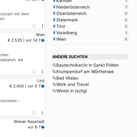
Kärnten
1
Niederösterreich
1
Oberösterreich
3
ssistant mit dem
mit
Steiermark
2
Tirol
3
Vorarlberg
1
Wien
Wien
3
€ 2.535 | vor 14 T
ichen
ANDERE SUCHTEN
naldaten, die
Bautechniker/in in Sankt Pölten
Krumpendorf am Wörthersee
Bad Vöslau
Linz
Work and Travel
€ 2.400 | vor 5 T
Winter in Ischgl
sterminen -
Wiener Neustadt
vor 6 T