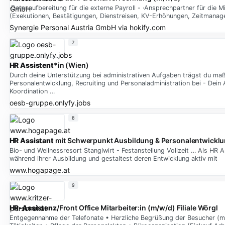
·Datenaufbereitung für die externe Payroll - ·Ansprechpartner für die 
(Exekutionen, Bestätigungen, Dienstreisen, KV-Erhöhungen, Zeitmanag
Synergie Personal Austria GmbH
via
hokify.com
7
HR Assistent
*in (Wien)
Durch deine Unterstützung bei administrativen Aufgaben trägst du maßg
Personalentwicklung, Recruiting und Personaladministration bei - Dein
Koordination …
oesb-gruppe.onlyfy.jobs
8
HR Assistant
mit Schwerpunkt Ausbildung & Personalentwicklu
Bio- und Wellnessresort Stanglwirt - Festanstellung Vollzeit … Als HR
während ihrer Ausbildung und gestaltest deren Entwicklung aktiv mit
www.hogapage.at
9
HR-Assistenz
/Front Office Mitarbeiter:in (m/w/d) Filiale Wörgl
Entgegennahme der Telefonate • Herzliche Begrüßung der Besucher (m/