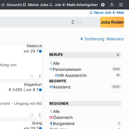
e
Gesucht
Meine Jobs
Job-E-Mails
Arbeitgeber
Neue Job-E-Mail
Jobs finden
Sortierung:
Relevanz
Feldkirch
vor 29 T
BERUFE
Alle
altung von
Personalwesen
1029
HR Assistent/in
18
BEGRIFFE
Klagenfurt
Assistenz
2252
€ 3.055 | vor 8 T
tsrecht - Umgang mit MS
REGIONEN
Alle
Österreich
Burgenland
Going
1
vor 29 T