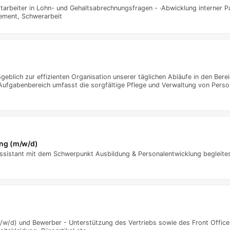
Mitarbeiter in Lohn- und Gehaltsabrechnungsfragen - ·Abwicklung interner 
ement, Schwerarbeit
eblich zur effizienten Organisation unserer täglichen Abläufe in den Bere
 Aufgabenbereich umfasst die sorgfältige Pflege und Verwaltung von Perso
ng (m/w/d)
 Assistant mit dem Schwerpunkt Ausbildung & Personalentwicklung begleites
w/d) und Bewerber - Unterstützung des Vertriebs sowie des Front Office 