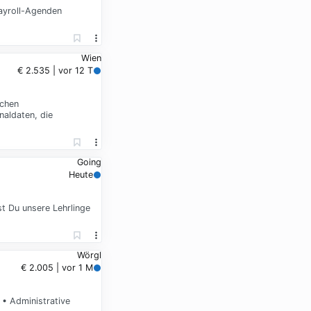
Payroll-Agenden
Wien
€ 2.535 | vor 12 T
ichen
naldaten, die
Going
Heute
t Du unsere Lehrlinge
Wörgl
€ 2.005 | vor 1 M
• Administrative