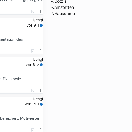
Götzis
Amstetten
Hausdame
Ischgl
vor 9 T
sentation des
Ischgl
vor 8 M
n Fix- sowie
Ischgl
vor 14 T
ereichert. Motivierter