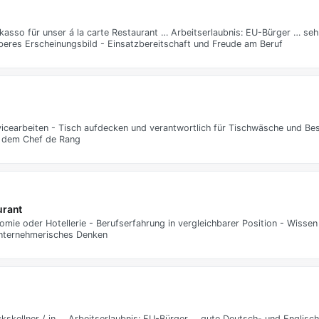
kasso für unser á la carte Restaurant … Arbeitserlaubnis: EU-Bürger … se
eres Erscheinungsbild - Einsatzbereitschaft und Freude am Beruf
rvicearbeiten - Tisch aufdecken und verantwortlich für Tischwäsche und Be
d dem Chef de Rang
urant
mie oder Hotellerie - Berufserfahrung in vergleichbarer Position - Wissen
unternehmerisches Denken
kskellner / in … Arbeitserlaubnis: EU-Bürger … gute Deutsch- und Englisc