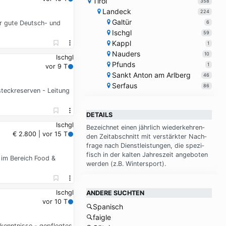
Tirol
358
Landeck
224
Galtür
6
hr gute Deutsch- und
Ischgl
59
Kappl
1
Nauders
10
Ischgl
Pfunds
1
vor 9 T
Sankt Anton am Arlberg
46
Serfaus
86
steckreserven - Leitung
DETAILS
Ischgl
Be­zeich­net einen jähr­lich wie­der­keh­ren­
€ 2.800 | vor 15 T
den Zeit­ab­schnitt mit ver­stärk­ter Nach­
fra­ge nach Dienst­lei­stun­gen, die spe­zi­
fisch in der kal­ten Jah­res­zeit an­ge­bo­ten
 im Bereich Food &
wer­den (z.B. Win­ter­sport).
Ischgl
ANDERE SUCHTEN
vor 10 T
Spanisch
faigle
hkenntnisse - gepflegtes