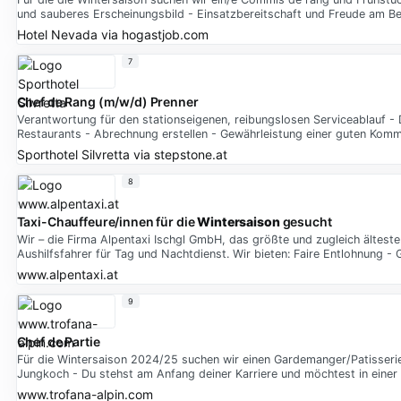
und sauberes Erscheinungsbild - Einsatzbereitschaft und Freude am Be
Hotel Nevada
via
hogastjob.com
7
Chef de Rang (m/w/d) Prenner
Verantwortung für den stationseigenen, reibungslosen Serviceablauf - 
Restaurants - Abrechnung erstellen - Gewährleistung einer guten Komm
Sporthotel Silvretta
via
stepstone.at
8
Taxi-Chauffeure/innen für die
Wintersaison
gesucht
Wir – die Firma Alpentaxi Ischgl GmbH, das größte und zugleich ältes
Aushilfsfahrer für Tag und Nachtdienst. Wir bieten: Faire Entlohnung - 
www.alpentaxi.at
9
Chef de Partie
Für die Wintersaison 2024/25 suchen wir einen Gardemanger/Patisserie
Jungkoch - Du stehst am Anfang deiner Karriere und möchtest in eine
www.trofana-alpin.com