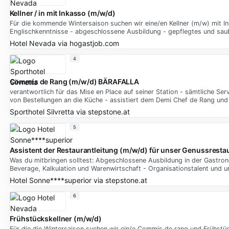
Kellner / in mit Inkasso (m/w/d)
Für die kommende Wintersaison suchen wir eine/en Kellner (m/w) mit In
Englischkenntnisse - abgeschlossene Ausbildung - gepflegtes und saub
Hotel Nevada
via
hogastjob.com
4
Commis de Rang (m/w/d) BÄRAFALLA
verantwortlich für das Mise en Place auf seiner Station - sämtliche Se
von Bestellungen an die Küche - assistiert dem Demi Chef de Rang un
Sporthotel Silvretta
via
stepstone.at
5
Assistent der Restaurantleitung (m/w/d) für unser Genussresta
Was du mitbringen solltest: Abgeschlossene Ausbildung in der Gastrono
Beverage, Kalkulation und Warenwirtschaft - Organisationstalent und 
Hotel Sonne****superior
via
stepstone.at
6
Frühstückskellner (m/w/d)
Für die die Wintersaison suchen wir ein/e Commis de rang und Frühstüc