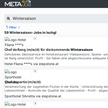
Filter
59 Wintersaison-Jobs in Ischgl
1
Chef de Rang (m/w/d) für die kommende
Wintersaison
Gehobenes Gästeservice im Hotelrestaurant (Halbpension). Speise- und
de Rang unterstützt. Profil - Sie haben eine abgeschlossene adäquate 
Hotel Fliana ****s
via
stepstone.at
2
Chef de partie (m/w/d)
Verantwortung der zugeteilten Posten in der Küche - Unterstützung de
Lebensmitteln - Kontrolle der Qualität der Lebensmittel - Profil - abg
Sporthotel Silvretta
via
stepstone.at
3