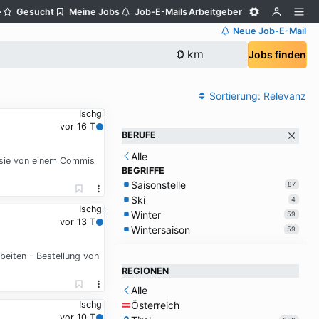
e
Gesucht
Meine Jobs
Job-E-Mails
Arbeitgeber
Neue Job-E-Mail
Jobs finden
Sortierung:
Relevanz
Ischgl
vor 16 T
BERUFE
Alle
n sie von einem Commis
BEGRIFFE
Saisonstelle
87
Ski
4
Ischgl
Winter
59
vor 13 T
Wintersaison
59
beiten - Bestellung von
REGIONEN
Alle
Österreich
Ischgl
vor 10 T