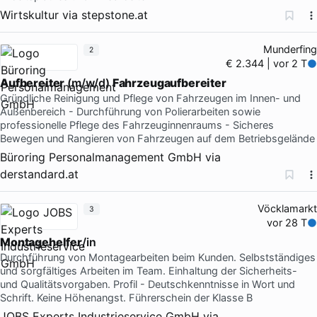
Wirtskultur
via
stepstone.at
Munderfing
2
€ 2.344 | vor 2 T
Aufbereiter
(m/w/d)
Fahrzeugaufbereiter
Gründliche Reinigung und Pflege von Fahrzeugen im Innen- und
Außenbereich - Durchführung von Polierarbeiten sowie
professionelle Pflege des Fahrzeuginnenraums - Sicheres
Bewegen und Rangieren von Fahrzeugen auf dem Betriebsgelände
Büroring Personalmanagement GmbH
via
derstandard.at
Vöcklamarkt
3
vor 28 T
Montagehelfer
/in
Durchführung von Montagearbeiten beim Kunden. Selbstständiges
und sorgfältiges Arbeiten im Team. Einhaltung der Sicherheits-
und Qualitätsvorgaben. Profil - Deutschkenntnisse in Wort und
Schrift. Keine Höhenangst. Führerschein der Klasse B
JOBS Experts Industrieservice GmbH
via