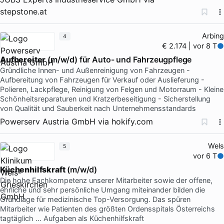
stepstone.at
Arbing
4
€ 2.174 | vor 8 T
Aufbereiter
(m/w/d) für Auto- und Fahrzeugpflege
Gründliche Innen- und Außenreinigung von Fahrzeugen -
Aufbereitung von Fahrzeugen für Verkauf oder Auslieferung -
Polieren, Lackpflege, Reinigung von Felgen und Motorraum - Kleine
Schönheitsreparaturen und Kratzerbeseitigung - Sicherstellung
von Qualität und Sauberkeit nach Unternehmensstandards
Powerserv Austria GmbH
via
hokify.com
Wels
5
vor 6 T
Küchenhilfskraft
(m/w/d)
Die hohe Fachkompetenz unserer Mitarbeiter sowie der offene,
ehrliche und sehr persönliche Umgang miteinander bilden die
Grundlage für medizinische Top-Versorgung. Das spüren
Mitarbeiter wie Patienten des größten Ordensspitals Österreichs
tagtäglich … Aufgaben als Küchenhilfskraft