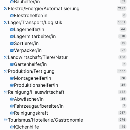
Bauhelfer/in
59
Elektro/Energie/Automatisierung
2177
Elektrohelfer/in
6
Lager/Transport/Logistik
1601
Lagerhelfer/in
44
Lagermitarbeiter/in
610
Sortierer/in
19
Verpacker/in
22
Landwirtschaft/Tiere/Natur
168
Gartenhelfer/in
2
Produktion/Fertigung
1667
Montagehelfer/in
20
Produktionshelfer/in
46
Reinigung/Hauswirtschaft
412
Abwäscher/in
46
Fahrzeugaufbereiter/in
7
Reinigungskraft
267
Tourismus/Hotellerie/Gastronomie
976
Küchenhilfe
119