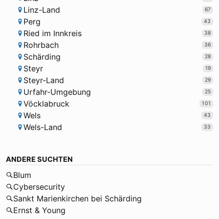
Linz-Land
67
Perg
43
Ried im Innkreis
38
Rohrbach
36
Schärding
28
Steyr
19
Steyr-Land
29
Urfahr-Umgebung
25
Vöcklabruck
101
Wels
43
Wels-Land
33
ANDERE SUCHTEN
Blum
Cybersecurity
Sankt Marienkirchen bei Schärding
Ernst & Young