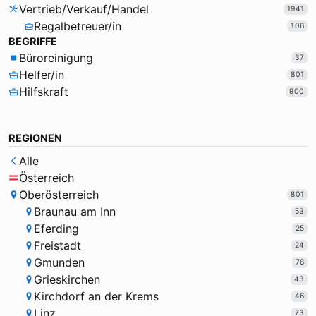
Vertrieb/Verkauf/Handel
1941
Regalbetreuer/in
106
BEGRIFFE
Büroreinigung
37
Helfer/in
801
Hilfskraft
900
REGIONEN
Alle
Österreich
Oberösterreich
801
Braunau am Inn
53
Eferding
25
Freistadt
24
Gmunden
78
Grieskirchen
43
Kirchdorf an der Krems
46
Linz
73