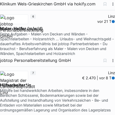
Klinikum Wels-Grieskirchen GmbH
via
hokify.com
Linz
6
vor 21 T
Maler-Helfer
(m/w/d)
Deine Aufgaben - Malen von Decken und Wänden -
Spachtelarbeiten - Holzanstrich … Urlaubs- und Weihnachtsgeld -
dauerhaftes Arbeitsverhältnis bei jobtop Partnerbetrieben - Du
brauchst - Berufserfahrung als Maler - Malen von Decken und
Wänden, Spachtelarbeiten und Holzanstrich
jobtop Personalbereitstellung GmbH
Linz
7
€ 2.470 | vor 8 T
Hilfsarbeiter
*in
Mithilfe bei handwerklichen Arbeiten, insbesondere in den
Bereichen Schlosserei, Bodenmarkierungen sowie bei der
Aufstellung und Instandhaltung von Verkehrszeichen - Be- und
Entladen von Materialien sowie Mitarbeit bei der
ordnungsgemäßen Lagerung und Organisation des Lagerplatzes