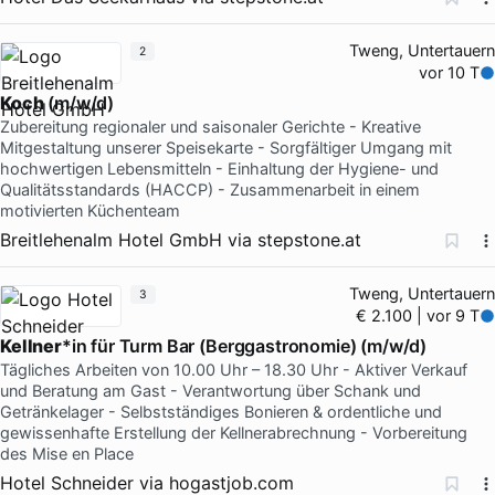
Tweng, Untertauern
2
vor 10 T
Koch
(m/w/d)
Zubereitung regionaler und saisonaler Gerichte - Kreative
Mitgestaltung unserer Speisekarte - Sorgfältiger Umgang mit
hochwertigen Lebensmitteln - Einhaltung der Hygiene- und
Qualitätsstandards (HACCP) - Zusammenarbeit in einem
motivierten Küchenteam
Breitlehenalm Hotel GmbH
via
stepstone.at
Tweng, Untertauern
3
€ 2.100 | vor 9 T
Kellner
*in für Turm Bar (Berggastronomie) (m/w/d)
Tägliches Arbeiten von 10.00 Uhr – 18.30 Uhr - Aktiver Verkauf
und Beratung am Gast - Verantwortung über Schank und
Getränkelager - Selbstständiges Bonieren & ordentliche und
gewissenhafte Erstellung der Kellnerabrechnung - Vorbereitung
des Mise en Place
Hotel Schneider
via
hogastjob.com