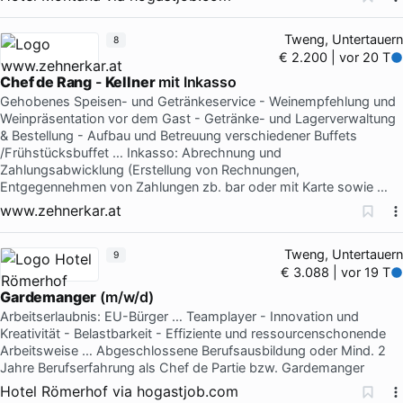
Tweng, Untertauern
8
€ 2.200 | vor 20 T
Chef de Rang
-
Kellner
mit Inkasso
Gehobenes Speisen- und Getränkeservice - Weinempfehlung und
Weinpräsentation vor dem Gast - Getränke- und Lagerverwaltung
& Bestellung - Aufbau und Betreuung verschiedener Buffets
/Frühstücksbuffet … Inkasso: Abrechnung und
Zahlungsabwicklung (Erstellung von Rechnungen,
Entgegennehmen von Zahlungen zb. bar oder mit Karte sowie …
www.zehnerkar.at
Tweng, Untertauern
9
€ 3.088 | vor 19 T
Gardemanger
(m/w/d)
Arbeitserlaubnis: EU-Bürger … Teamplayer - Innovation und
Kreativität - Belastbarkeit - Effiziente und ressourcenschonende
Arbeitsweise … Abgeschlossene Berufsausbildung oder Mind. 2
Jahre Berufserfahrung als Chef de Partie bzw. Gardemanger
Hotel Römerhof
via
hogastjob.com