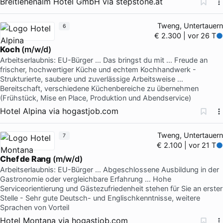
Breitlehenalm Hotel GmbH
via
stepstone.at
Tweng, Untertauern
6
€ 2.300 | vor 26 T
Koch
(m/w/d)
Arbeitserlaubnis: EU-Bürger … Das bringst du mit … Freude an
frischer, hochwertiger Küche und echtem Kochhandwerk -
Strukturierte, saubere und zuverlässige Arbeitsweise …
Bereitschaft, verschiedene Küchenbereiche zu übernehmen
(Frühstück, Mise en Place, Produktion und Abendservice)
Hotel Alpina
via
hogastjob.com
Tweng, Untertauern
7
€ 2.100 | vor 21 T
Chef de Rang
(m/w/d)
Arbeitserlaubnis: EU-Bürger … Abgeschlossene Ausbildung in der
Gastronomie oder vergleichbare Erfahrung … Hohe
Serviceorientierung und Gästezufriedenheit stehen für Sie an erster
Stelle - Sehr gute Deutsch- und Englischkenntnisse, weitere
Sprachen von Vorteil
Hotel Montana
via
hogastjob.com