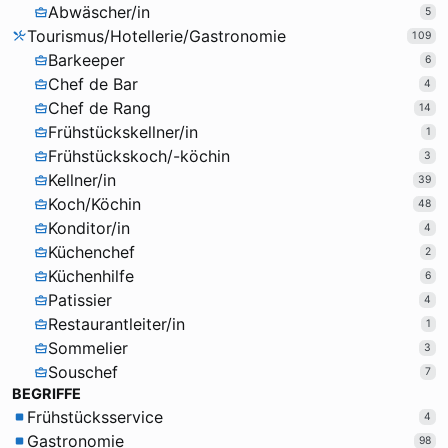
Abwäscher/in
5
Tourismus/Hotellerie/Gastronomie
109
Barkeeper
6
Chef de Bar
4
Chef de Rang
14
Frühstückskellner/in
1
Frühstückskoch/-köchin
3
Kellner/in
39
Koch/Köchin
48
Konditor/in
4
Küchenchef
2
Küchenhilfe
6
Patissier
4
Restaurantleiter/in
1
Sommelier
3
Souschef
7
BEGRIFFE
Frühstücksservice
4
Gastronomie
98