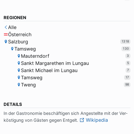
REGIONEN
Alle
Österreich
Salzburg
1318
Tamsweg
130
Mauterndorf
3
Sankt Margarethen im Lungau
5
Sankt Michael im Lungau
7
Tamsweg
17
Tweng
98
DETAILS
In der Ga­stro­no­mie be­schäf­ti­gen sich An­ge­stell­te mit der Ver­
Wikipedia
kö­sti­gung von Gä­sten ge­gen Ent­gelt.