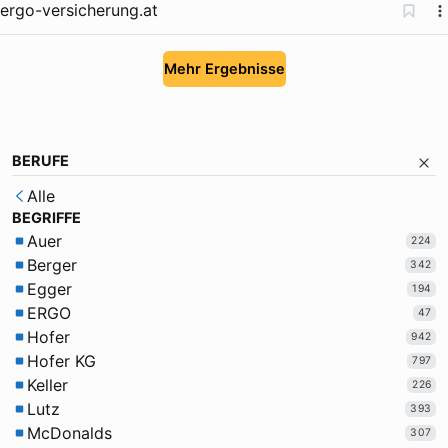
ergo-versicherung.at
Mehr Ergebnisse
BERUFE
Alle
BEGRIFFE
Auer
224
Berger
342
Egger
194
ERGO
47
Hofer
942
Hofer KG
797
Keller
226
Lutz
393
McDonalds
307