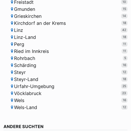
Freistadt
10
Gmunden
15
Grieskirchen
14
Kirchdorf an der Krems
18
Linz
42
Linz-Land
18
Perg
11
Ried im Innkreis
11
Rohrbach
5
Schärding
16
Steyr
12
Steyr-Land
18
Urfahr-Umgebung
25
Vöcklabruck
23
Wels
16
Wels-Land
12
ANDERE SUCHTEN