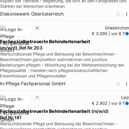
Aspekt der Teilhabe - Begleitung, die sich an den Fähigkeiten und
Stärken der Menschen orientieren
Diakoniewerk Oberösterreich
Grieskirchen
6
€ 3.090 | vor 6 T
FachsozialbetreuerIn Behindertenarbeit
(m/w/d)_Ref.Nr.203
Wertschätzende Pflege und Betreuung der Bewohner/Innen -
Bewohner/Innen ganzheitlich wahrnehmen und positive
Beziehungen pflegen - Mitwirkung bei der Weiterentwicklung der
Pflegequalität - Handeln nach pflegewissenschaftlichen
Erkenntnissen und Pflegemodellen
In-Pflege Fachpersonal GmbH
Linz
7
€ 2.902 | vor 9 T
FachsozialbetreuerIn Behindertenarbeit
(m/w/d)
Ref.Nr.181
Wertschätzende Pflege und Betreuung der Bewohner/Innen -