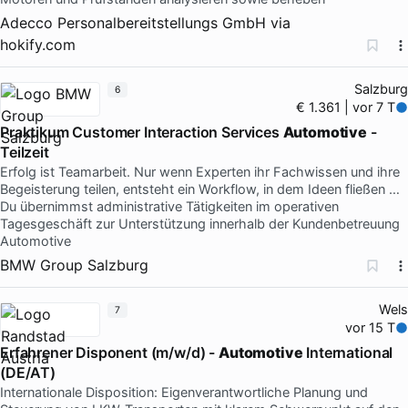
Adecco Personalbereitstellungs GmbH
via
hokify.com
Salzburg
6
€ 1.361 | vor 7 T
Praktikum Customer Interaction Services
Automotive
-
Teilzeit
Erfolg ist Teamarbeit. Nur wenn Experten ihr Fachwissen und ihre
Begeisterung teilen, entsteht ein Workflow, in dem Ideen fließen …
Du übernimmst administrative Tätigkeiten im operativen
Tagesgeschäft zur Unterstützung innerhalb der Kundenbetreuung
Automotive
BMW Group Salzburg
Wels
7
vor 15 T
Erfahrener Disponent (m/w/d) -
Automotive
International
(DE/AT)
Internationale Disposition: Eigenverantwortliche Planung und