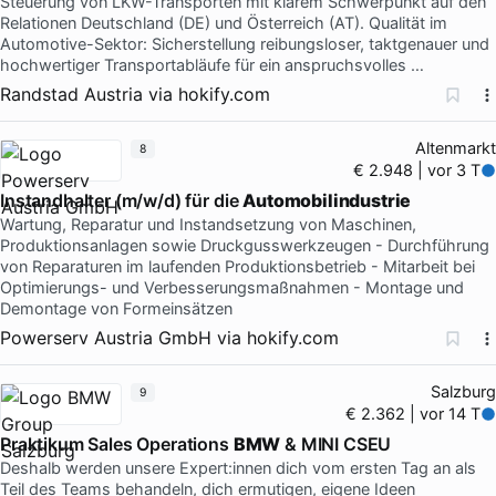
Steuerung von LKW-Transporten mit klarem Schwerpunkt auf den
Relationen Deutschland (DE) und Österreich (AT). Qualität im
Automotive-Sektor: Sicherstellung reibungsloser, taktgenauer und
hochwertiger Transportabläufe für ein anspruchsvolles …
Randstad Austria
via
hokify.com
Altenmarkt
8
€ 2.948 | vor 3 T
Instandhalter (m/w/d) für die
Automobilindustrie
Wartung, Reparatur und Instandsetzung von Maschinen,
Produktionsanlagen sowie Druckgusswerkzeugen - Durchführung
von Reparaturen im laufenden Produktionsbetrieb - Mitarbeit bei
Optimierungs- und Verbesserungsmaßnahmen - Montage und
Demontage von Formeinsätzen
Powerserv Austria GmbH
via
hokify.com
Salzburg
9
€ 2.362 | vor 14 T
Praktikum Sales Operations
BMW
& MINI CSEU
Deshalb werden unsere Expert:innen dich vom ersten Tag an als
Teil des Teams behandeln, dich ermutigen, eigene Ideen