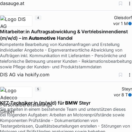
dasauge.at
Gleisdorf
4
vor 1 M
Mitarbeiter:in Auftragsabwicklung & Vertriebsinnendienst
(m/w/d) – im
Automotive
Handel
Kompetente Bearbeitung von Kundenanfragen und Erstellung
individueller Angebote - Eigenverantwortliche Abwicklung von
Aufträgen inkl. Kommunikation mit Lieferanten - Persönliche und
telefonische Betreuung unserer Kunden - Reklamationsbearbeitung
sowie Pflege der Kunden- und Produktstammdaten
DIS AG
via
hokify.com
Steyr
5
vor 8 T
KFZ-Techniker:in (m/w/d) für
BMW
Steyr
Sie arbeiten in einem bestehende Team und unterstützen dieses
bei folgenden Aufgaben: Arbeiten an Motorenprüfstände sowie
Komponenten Prüfstände - Dokumentationen von
Testergebnissen, Qualitätsbeurteilungen erstellen - Störungen von
Motoren und Prüfständen analysieren sowie beheben