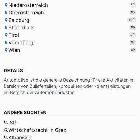
Niederösterreich
50
Oberösterreich
85
Salzburg
100
Steiermark
86
Tirol
40
Vorarlberg
97
Wien
89
DETAILS
Au­to­mo­ti­ve ist die ge­ne­rel­le Be­zeich­nung für al­le Ak­ti­vi­tä­ten im
Be­reich von Zu­lie­fer­tei­len, -pro­duk­ten oder -dienst­lei­stun­gen
im Be­reich der Au­to­mo­bil­in­du­strie.
ANDERE SUCHTEN
ISG
Wirtschaftsrecht in Graz
Albanisch