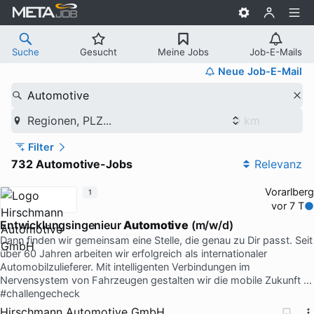
Suche
Gesucht
Meine Jobs
Job-E-Mails
Neue Job-E-Mail
Automotive
Regionen, PLZ...
Filter
732 Automotive-Jobs
Relevanz
Vorarlberg
1
vor 7 T
Entwicklungsingenieur
Automotive
(m/w/d)
Dann finden wir gemeinsam eine Stelle, die genau zu Dir passt. Seit
über 60 Jahren arbeiten wir erfolgreich als internationaler
Automobilzulieferer. Mit intelligenten Verbindungen im
Nervensystem von Fahrzeugen gestalten wir die mobile Zukunft …
#challengecheck
Hirschmann Automotive GmbH