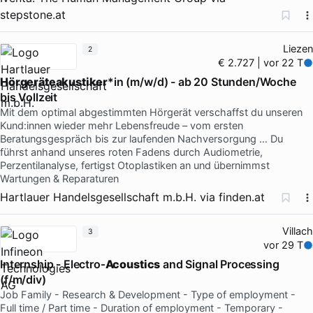
stepstone.at
Liezen
2
€ 2.727 | vor 22 T
Hörgeräteakustiker
*in (m/w/d) - ab 20 Stunden/Woche
bis Vollzeit
Mit dem optimal abgestimmten Hörgerät verschaffst du unseren
Kund:innen wieder mehr Lebensfreude – vom ersten
Beratungsgespräch bis zur laufenden Nachversorgung … Du
führst anhand unseres roten Fadens durch Audiometrie,
Perzentilanalyse, fertigst Otoplastiken an und übernimmst
Wartungen & Reparaturen
Hartlauer Handelsgesellschaft m.b.H.
via
finden.at
Villach
3
vor 29 T
Internship - Electro‑
Acoustics
and Signal Processing
(f/m/div)
Job Family - Research & Development - Type of employment -
Full time / Part time - Duration of employment - Temporary -