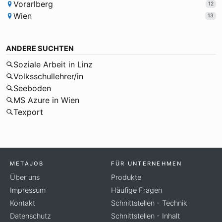
Vorarlberg
12
Wien
13
ANDERE SUCHTEN
Soziale Arbeit in Linz
Volksschullehrer/in
Seeboden
MS Azure in Wien
Texport
METAJOB
FÜR UNTERNEHMEN
Über uns
Produkte
Impressum
Häufige Fragen
Kontakt
Schnittstellen - Technik
Datenschutz
Schnittstellen - Inhalt