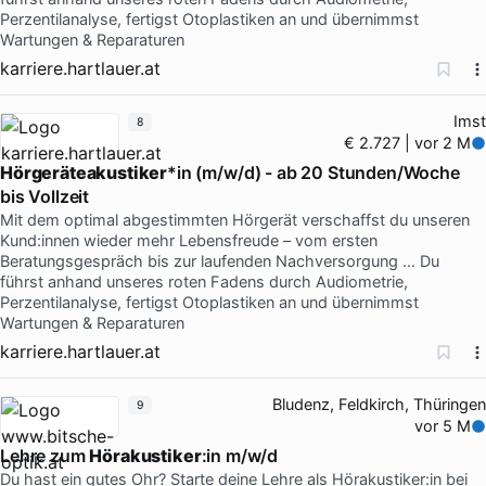
Perzentilanalyse, fertigst Otoplastiken an und übernimmst
Wartungen & Reparaturen
karriere.hartlauer.at
Imst
8
€ 2.727 | vor 2 M
Hörgeräteakustiker
*in (m/w/d) - ab 20 Stunden/Woche
bis Vollzeit
Mit dem optimal abgestimmten Hörgerät verschaffst du unseren
Kund:innen wieder mehr Lebensfreude – vom ersten
Beratungsgespräch bis zur laufenden Nachversorgung … Du
führst anhand unseres roten Fadens durch Audiometrie,
Perzentilanalyse, fertigst Otoplastiken an und übernimmst
Wartungen & Reparaturen
karriere.hartlauer.at
Bludenz, Feldkirch, Thüringen
9
vor 5 M
Lehre zum
Hörakustiker
:in m/w/d
Du hast ein gutes Ohr? Starte deine Lehre als Hörakustiker:in bei