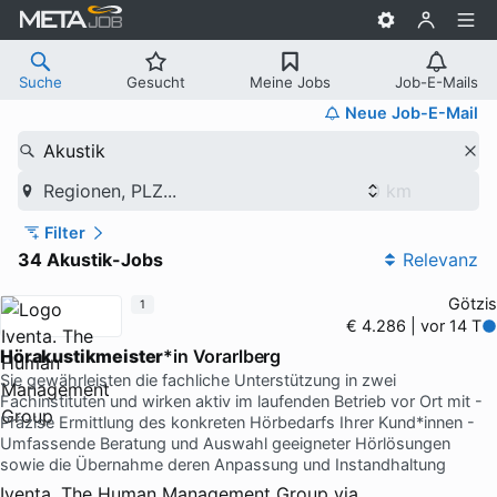
Suche
Gesucht
Meine Jobs
Job-E-Mails
Neue Job-E-Mail
Akustik
Regionen, PLZ...
Filter
34 Akustik-Jobs
Relevanz
Götzis
1
€ 4.286 | vor 14 T
Hörakustikmeister
*in Vorarlberg
Sie gewährleisten die fachliche Unterstützung in zwei
Fachinstituten und wirken aktiv im laufenden Betrieb vor Ort mit -
Präzise Ermittlung des konkreten Hörbedarfs Ihrer Kund*innen -
Umfassende Beratung und Auswahl geeigneter Hörlösungen
sowie die Übernahme deren Anpassung und Instandhaltung
Iventa. The Human Management Group
via