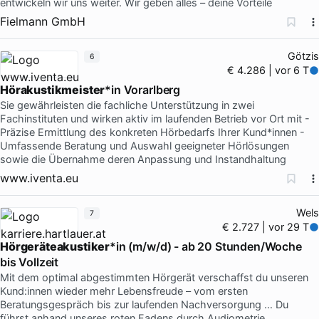
entwickeln wir uns weiter. Wir geben alles – deine Vorteile
Fielmann GmbH
Götzis
6
€ 4.286 | vor 6 T
Hörakustikmeister
*in Vorarlberg
Sie gewährleisten die fachliche Unterstützung in zwei
Fachinstituten und wirken aktiv im laufenden Betrieb vor Ort mit -
Präzise Ermittlung des konkreten Hörbedarfs Ihrer Kund*innen -
Umfassende Beratung und Auswahl geeigneter Hörlösungen
sowie die Übernahme deren Anpassung und Instandhaltung
www.iventa.eu
Wels
7
€ 2.727 | vor 29 T
Hörgeräteakustiker
*in (m/w/d) - ab 20 Stunden/Woche
bis Vollzeit
Mit dem optimal abgestimmten Hörgerät verschaffst du unseren
Kund:innen wieder mehr Lebensfreude – vom ersten
Beratungsgespräch bis zur laufenden Nachversorgung … Du
führst anhand unseres roten Fadens durch Audiometrie,