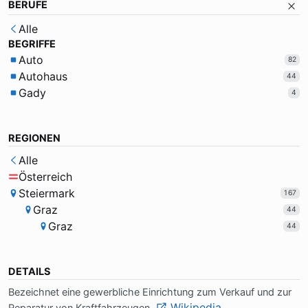
BERUFE
Alle
BEGRIFFE
Auto
82
Autohaus
44
Gady
4
REGIONEN
Alle
Österreich
Steiermark
167
Graz
44
Graz
44
DETAILS
Be­zeich­net ei­ne ge­werb­li­che Ein­rich­tung zum Ver­kauf und zur
Wikipedia