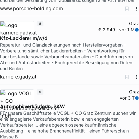
und bei der Gestaltung von Mobilitätslösungen aller Art mitwirken
www.porsche-holding.com
Graz
8
€ 2.949 | vor 1 M
Kfz-Lackierer m/w/d
Reparatur- und Glanzlackierungen nach Herstellervorgaben -
Vorbereitung sämtlicher Lackierarbeiten - Verantwortung für
Lackbestände sowie Verbrauchsmaterialien - Durchführung von
Ab- und Aufrüstarbeiten - Fachgerechte Beseitigung von Dellen
und Beulen
karriere.gady.at
Graz
9
vor 3 T
AutomobilverkäuferIn, PKW
Für unsere Geschäftsstelle VOGL + CO Graz Zentrum suchen wir
eine engagierte Verkaufsberaterin bzw. einen engagierten
Verkaufsberater … eine abgeschlossene kaufmännische
Ausbildung - eine hohe Branchenaffinität - einen Führerschein
Klasse B