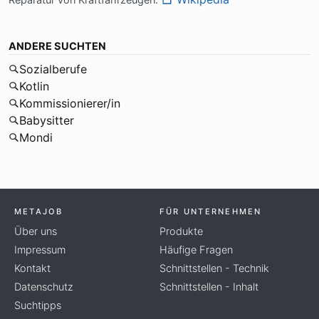
Re­pa­ra­tur von Kraft­fahr­zeu­gen.
ANDERE SUCHTEN
Sozialberufe
Kotlin
Kommissionierer/in
Babysitter
Mondi
METAJOB
FÜR UNTERNEHMEN
Über uns
Produkte
Impressum
Häufige Fragen
Kontakt
Schnittstellen - Technik
Datenschutz
Schnittstellen - Inhalt
Suchtipps