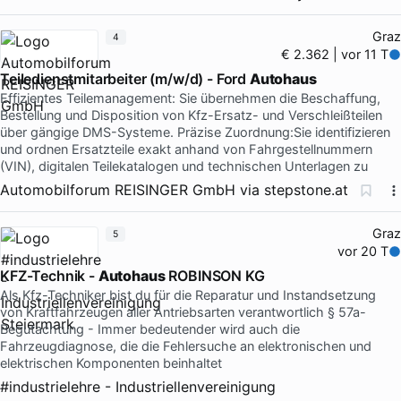
Graz
4
€ 2.362 | vor 11 T
Teiledienstmitarbeiter (m/w/d) - Ford
Autohaus
Effizientes Teilemanagement: Sie übernehmen die Beschaffung,
Bestellung und Disposition von Kfz-Ersatz- und Verschleißteilen
über gängige DMS-Systeme. Präzise Zuordnung:Sie identifizieren
und ordnen Ersatzteile exakt anhand von Fahrgestellnummern
(VIN), digitalen Teilekatalogen und technischen Unterlagen zu
Automobilforum REISINGER GmbH
via
stepstone.at
Graz
5
vor 20 T
KFZ-Technik -
Autohaus
ROBINSON KG
Als Kfz-Techniker bist du für die Reparatur und Instandsetzung
von Kraftfahrzeugen aller Antriebsarten verantwortlich § 57a-
Begutachtung - Immer bedeutender wird auch die
Fahrzeugdiagnose, die die Fehlersuche an elektronischen und
elektrischen Komponenten beinhaltet
#industrielehre - Industriellenvereinigung