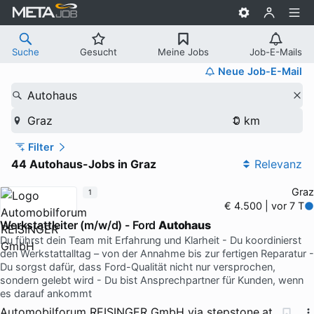
Suche
Gesucht
Meine Jobs
Job-E-Mails
Neue Job-E-Mail
Autohaus
Graz
Filter
44 Autohaus-Jobs in Graz
Relevanz
Graz
1
€ 4.500 | vor 7 T
Werkstattleiter (m/w/d) - Ford
Autohaus
Du führst dein Team mit Erfahrung und Klarheit - Du koordinierst
den Werkstattalltag – von der Annahme bis zur fertigen Reparatur -
Du sorgst dafür, dass Ford-Qualität nicht nur versprochen,
sondern gelebt wird - Du bist Ansprechpartner für Kunden, wenn
es darauf ankommt
Automobilforum REISINGER GmbH
via
stepstone.at