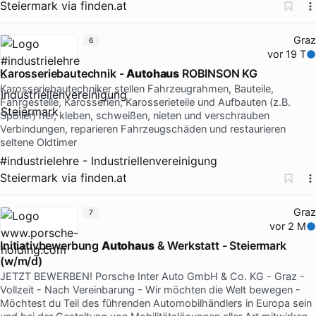
Steiermark
via
finden.at
Graz
6
vor 19 T
Karosseriebautechnik -
Autohaus
ROBINSON KG
Karosseriebautechniker stellen Fahrzeugrahmen, Bauteile,
Fahrgestelle, Karosserien, Karosserieteile und Aufbauten (z.B.
Spoiler) her, kleben, schweißen, nieten und verschrauben
Verbindungen, reparieren Fahrzeugschäden und restaurieren
seltene Oldtimer
#industrielehre - Industriellenvereinigung
Steiermark
via
finden.at
Graz
7
vor 2 M
Initiativbewerbung
Autohaus
& Werkstatt - Steiermark
(w/m/d)
JETZT BEWERBEN! Porsche Inter Auto GmbH & Co. KG - Graz -
Vollzeit - Nach Vereinbarung - Wir möchten die Welt bewegen -
Möchtest du Teil des führenden Automobilhändlers in Europa sein