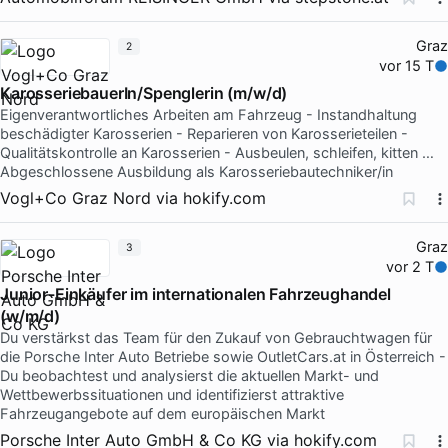
Graz
2
vor 15 T
KarosseriebauerIn/Spenglerin (m/w/d)
Eigenverantwortliches Arbeiten am Fahrzeug - Instandhaltung
beschädigter Karosserien - Reparieren von Karosserieteilen -
Qualitätskontrolle an Karosserien - Ausbeulen, schleifen, kitten …
Abgeschlossene Ausbildung als Karosseriebautechniker/in
Vogl+Co Graz Nord
via
hokify.com
Graz
3
vor 2 T
Junior-Einkäufer im internationalen Fahrzeughandel
(w/m/d)
Du verstärkst das Team für den Zukauf von Gebrauchtwagen für
die Porsche Inter Auto Betriebe sowie OutletCars.at in Österreich -
Du beobachtest und analysierst die aktuellen Markt- und
Wettbewerbssituationen und identifizierst attraktive
Fahrzeugangebote auf dem europäischen Markt
Porsche Inter Auto GmbH & Co KG
via
hokify.com