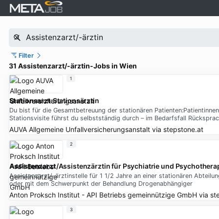
Filter
31 Assistenzarzt/-ärztin-Jobs in Wien
1
Stationsarzt
:Stationsärztin
Du bist für die Gesamtbetreuung der stationären Patienten:Patientinnen
Stationsvisite führst du selbstständig durch – im Bedarfsfall Rücksprac
AUVA Allgemeine Unfallversicherungsanstalt
via
stepstone.at
2
Assistenzarzt
/Assistenzärztin für Psychiatrie und Psychother
Assistenzarzt/-ärztinstelle für 1 1/2 Jahre an einer stationären Abte
oder mit dem Schwerpunkt der Behandlung Drogenabhängiger
Anton Proksch Institut - API Betriebs gemeinnützige GmbH
via
st
3