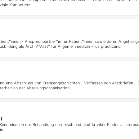
oziale Kompetenz
tient*innen - Ansprechpartner*in für Patient*innen sowie deren Angehörig
ildung als Ärztin*/Arzt* für Allgemeinmedizin - Ius practicandi
ng und Abschluss von Krankengeschichten - Verfassen von Arztbriefen - E
arbeit an der Abteilungsorganisation
d)
nntnisse in der Behandlung chronisch und akut kranker Kinder … Interessie
in