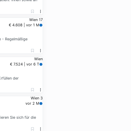
Wien 17
€ 4.608 | vor 1 M
e - Regelmäßige
Wien
€ 7.524 | vor 6 T
rfüllen der
Wien 3
vor 2 M
ren Sie sich für die