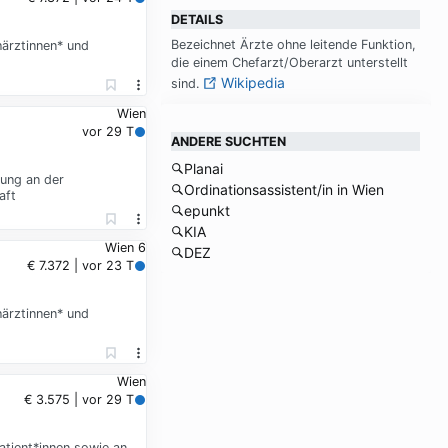
DETAILS
Be­zeich­net Ärz­te oh­ne lei­ten­de Funk­ti­on,
ärztinnen* und
die ei­nem Chef­arzt/Ober­arzt un­ter­stellt
Wikipedia
sind.
Wien
vor 29 T
ANDERE SUCHTEN
Planai
kung an der
Ordinationsassistent/in in Wien
aft
epunkt
KIA
Wien 6
DEZ
€ 7.372 | vor 23 T
ärztinnen* und
Wien
€ 3.575 | vor 29 T
atient*innen sowie an