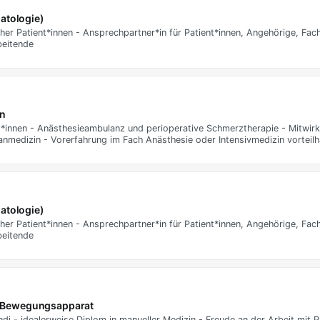
atologie)
 Patient*innen - Ansprechpartner*in für Patient*innen, Angehörige, Fach
beitende
in
t*innen - Anästhesieambulanz und perioperative Schmerztherapie - Mitwir
medizin - Vorerfahrung im Fach Anästhesie oder Intensivmedizin vorteilh
atologie)
 Patient*innen - Ansprechpartner*in für Patient*innen, Angehörige, Fach
beitende
den Bewegungsapparat
i - idealerweise Diplom in manueller Medizin - Freude an der Arbeit mit P