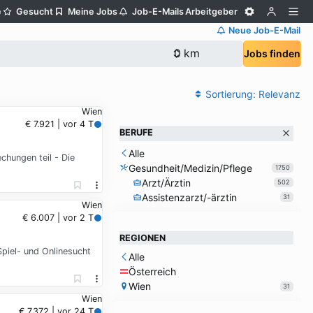
e
Gesucht
Meine Jobs
Job-E-Mails
Arbeitgeber
Neue Job-E-Mail
Jobs finden
Sortierung:
Relevanz
Wien
€ 7.921 | vor 4 T
BERUFE
Alle
chungen teil - Die
Gesundheit/Medizin/Pflege
1750
Arzt/Ärztin
502
Assistenzarzt/-ärztin
31
Wien
€ 6.007 | vor 2 T
REGIONEN
piel- und Onlinesucht
Alle
Österreich
Wien
31
Wien
€ 7.372 | vor 24 T