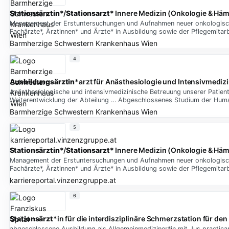
Stationsärztin
*/
Stationsarzt
* Innere Medizin (Onkologie & Häm
Management der Erstuntersuchungen und Aufnahmen neuer onkologischer
Fachärzte*, Ärztinnen* und Ärzte* in Ausbildung sowie der Pflegemitar
Barmherzige Schwestern Krankenhaus Wien
4
Ausbildungsärztin
*arzt für Anästhesiologie und Intensivmediz
Anästhesiologische und intensivmedizinische Betreuung unserer Patien
Weiterentwicklung der Abteilung … Abgeschlossenes Studium der Human
Barmherzige Schwestern Krankenhaus Wien
5
Stationsärztin
*/
Stationsarzt
* Innere Medizin (Onkologie & Häm
Management der Erstuntersuchungen und Aufnahmen neuer onkologischer
Fachärzte*, Ärztinnen* und Ärzte* in Ausbildung sowie der Pflegemitar
karriereportal.vinzenzgruppe.at
6
Stationsärzt
*in für die interdisziplinäre Schmerzstation für 
abgeschlossene Ausbildung als Allgemeinmediziner*in mit Jus practicand