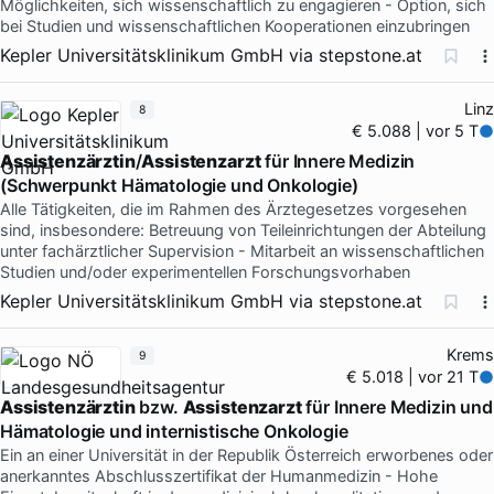
Möglichkeiten, sich wissenschaftlich zu engagieren - Option, sich
bei Studien und wissenschaftlichen Kooperationen einzubringen
Kepler Universitätsklinikum GmbH
via
stepstone.at
Linz
8
€ 5.088 | vor 5 T
Assistenzärztin
/
Assistenzarzt
für Innere Medizin
(Schwerpunkt Hämatologie und Onkologie)
Alle Tätigkeiten, die im Rahmen des Ärztegesetzes vorgesehen
sind, insbesondere: Betreuung von Teileinrichtungen der Abteilung
unter fachärztlicher Supervision - Mitarbeit an wissenschaftlichen
Studien und/oder experimentellen Forschungsvorhaben
Kepler Universitätsklinikum GmbH
via
stepstone.at
Krems
9
€ 5.018 | vor 21 T
Assistenzärztin
bzw.
Assistenzarzt
für Innere Medizin und
Hämatologie und internistische Onkologie
Ein an einer Universität in der Republik Österreich erworbenes oder
anerkanntes Abschlusszertifikat der Humanmedizin - Hohe