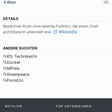
Wien
33
DETAILS
Be­zeich­net Ärz­te oh­ne lei­ten­de Funk­ti­on, die ei­nem Chef­
Wikipedia
arzt/Ober­arzt un­ter­stellt sind.
ANDERE SUCHTEN
Kfz Techniker/in
Docker
MPreis
Greenpeace
Florist/in
METAJOB
FÜR UNTERNEHMEN