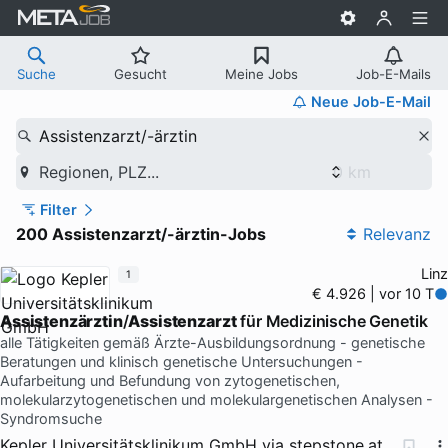
Suche
Gesucht
Meine Jobs
Job-E-Mails
Neue Job-E-Mail
Assistenzarzt/-ärztin
Regionen, PLZ...
Filter
200 Assistenzarzt/-ärztin-Jobs
Relevanz
Linz
1
€ 4.926 | vor 10 T
Assistenzärztin
/
Assistenzarzt
für Medizinische Genetik
alle Tätigkeiten gemäß Ärzte-Ausbildungsordnung - genetische
Beratungen und klinisch genetische Untersuchungen -
Aufarbeitung und Befundung von zytogenetischen,
molekularzytogenetischen und molekulargenetischen Analysen -
Syndromsuche
Kepler Universitätsklinikum GmbH
via
stepstone.at