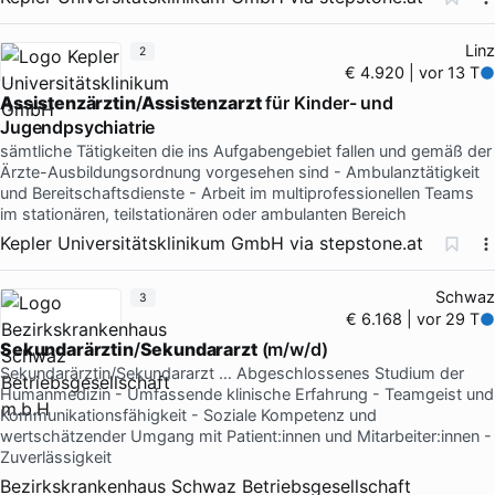
Linz
2
€ 4.920 | vor 13 T
Assistenzärztin
/
Assistenzarzt
für Kinder- und
Jugendpsychiatrie
sämtliche Tätigkeiten die ins Aufgabengebiet fallen und gemäß der
Ärzte-Ausbildungsordnung vorgesehen sind - Ambulanztätigkeit
und Bereitschaftsdienste - Arbeit im multiprofessionellen Teams
im stationären, teilstationären oder ambulanten Bereich
Kepler Universitätsklinikum GmbH
via
stepstone.at
Schwaz
3
€ 6.168 | vor 29 T
Sekundarärztin
/
Sekundararzt
(m/w/d)
Sekundarärztin/Sekundararzt … Abgeschlossenes Studium der
Humanmedizin - Umfassende klinische Erfahrung - Teamgeist und
Kommunikationsfähigkeit - Soziale Kompetenz und
wertschätzender Umgang mit Patient:innen und Mitarbeiter:innen -
Zuverlässigkeit
Bezirkskrankenhaus Schwaz Betriebsgesellschaft