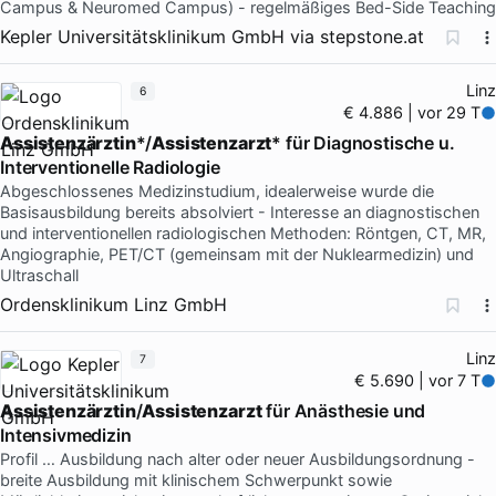
Campus & Neuromed Campus) - regelmäßiges Bed-Side Teaching
Kepler Universitätsklinikum GmbH
via
stepstone.at
Linz
6
€ 4.886 | vor 29 T
Assistenzärztin
*/
Assistenzarzt
* für Diagnostische u.
Interventionelle Radiologie
Abgeschlossenes Medizinstudium, idealerweise wurde die
Basisausbildung bereits absolviert - Interesse an diagnostischen
und interventionellen radiologischen Methoden: Röntgen, CT, MR,
Angiographie, PET/CT (gemeinsam mit der Nuklearmedizin) und
Ultraschall
Ordensklinikum Linz GmbH
Linz
7
€ 5.690 | vor 7 T
Assistenzärztin
/
Assistenzarzt
für Anästhesie und
Intensivmedizin
Profil … Ausbildung nach alter oder neuer Ausbildungsordnung -
breite Ausbildung mit klinischem Schwerpunkt sowie