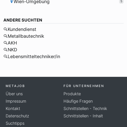
Wien-Umgebung
5
ANDERE SUCHTEN
Kundendienst
Metallbautechnik
AKH
NKD
Lebensmitteltechniker/in
METAJOB
FÜR UNTERNEHMEN
Über uns
Produkte
Impressum
Häufige Fragen
Kontakt
Schnittstellen - Technik
Datenschutz
Schnittstellen - Inhalt
Suchtipps