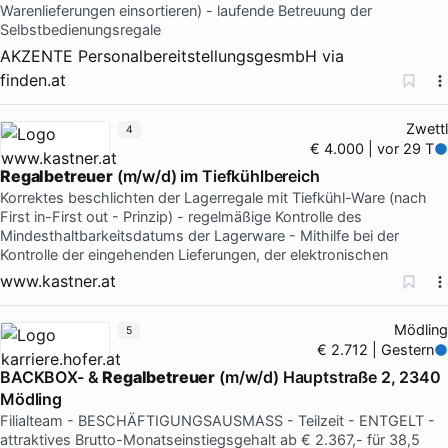
Warenlieferungen einsortieren) - laufende Betreuung der
Selbstbedienungsregale
AKZENTE PersonalbereitstellungsgesmbH
via
finden.at
Zwettl
4
€ 4.000 | vor 29 T
Regalbetreuer
(m/w/d) im Tiefkühlbereich
Korrektes beschlichten der Lagerregale mit Tiefkühl-Ware (nach
First in-First out - Prinzip) - regelmäßige Kontrolle des
Mindesthaltbarkeitsdatums der Lagerware - Mithilfe bei der
Kontrolle der eingehenden Lieferungen, der elektronischen
www.kastner.at
Mödling
5
€ 2.712 | Gestern
BACKBOX- &
Regalbetreuer
(m/w/d) Hauptstraße 2, 2340
Mödling
Filialteam - BESCHÄFTIGUNGSAUSMASS - Teilzeit - ENTGELT -
attraktives Brutto-Monatseinstiegsgehalt ab € 2.367,- für 38,5