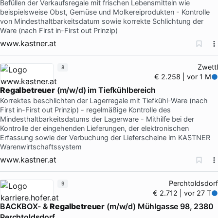
Befüllen der Verkaufsregale mit frischen Lebensmitteln wie
beispielsweise Obst, Gemüse und Molkereiprodukten - Kontrolle
von Mindesthaltbarkeitsdatum sowie korrekte Schlichtung der
Ware (nach First in-First out Prinzip)
www.kastner.at
Zwettl
8
€ 2.258 | vor 1 M
Regalbetreuer
(m/w/d) im Tiefkühlbereich
Korrektes beschlichten der Lagerregale mit Tiefkühl-Ware (nach
First in-First out Prinzip) - regelmäßige Kontrolle des
Mindesthaltbarkeitsdatums der Lagerware - Mithilfe bei der
Kontrolle der eingehenden Lieferungen, der elektronischen
Erfassung sowie der Verbuchung der Lieferscheine im KASTNER
Warenwirtschaftssystem
www.kastner.at
Perchtoldsdorf
9
€ 2.712 | vor 27 T
BACKBOX- &
Regalbetreuer
(m/w/d) Mühlgasse 98, 2380
Perchtoldsdorf