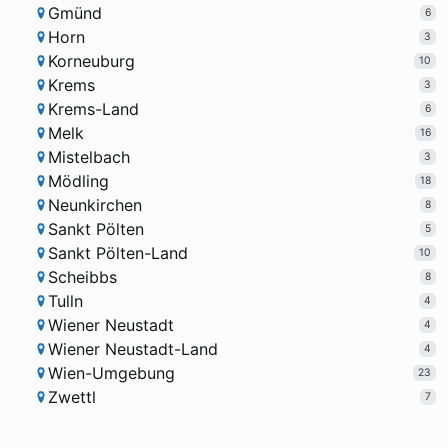
Gmünd
6
Horn
3
Korneuburg
10
Krems
3
Krems-Land
6
Melk
16
Mistelbach
3
Mödling
18
Neunkirchen
8
Sankt Pölten
5
Sankt Pölten-Land
10
Scheibbs
8
Tulln
4
Wiener Neustadt
4
Wiener Neustadt-Land
4
Wien-Umgebung
23
Zwettl
7