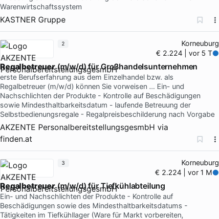
Warenwirtschaftssystem
KASTNER Gruppe
Korneuburg
2
€ 2.224 | vor 5 T
Regalbetreuer
(m/w/d) für Großhandelsunternehmen
erste Berufserfahrung aus dem Einzelhandel bzw. als
Regalbetreuer (m/w/d) können Sie vorweisen … Ein- und
Nachschlichten der Produkte - Kontrolle auf Beschädigungen
sowie Mindesthaltbarkeitsdatum - laufende Betreuung der
Selbstbedienungsregale - Regalpreisbeschilderung nach Vorgabe
AKZENTE PersonalbereitstellungsgesmbH
via
finden.at
Korneuburg
3
€ 2.224 | vor 1 M
Regalbetreuer
(m/w/d) für Tiefkühlabteilung
Ein- und Nachschlichten der Produkte - Kontrolle auf
Beschädigungen sowie des Mindesthaltbarkeitsdatums -
Tätigkeiten im Tiefkühllager (Ware für Markt vorbereiten,