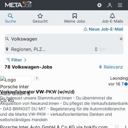
Suche
Gesucht
Meine Jobs
Job-E-Mails
Neue Job-E-Mail
Volkswagen
Regionen, PLZ...
Filter
78 Volkswagen-Jobs
Relevanz
Leonding
1
vor 16 T
Verkaufsberater
VW
-PKW (w/m/d)
Du betreust unsere Stammkund:innen - Du übernimmst die
Akquisition von Neukund:innen - Du pflegst die Verkaufsdatenbank
- DAS BRINGST DU MIT - Begeisterung für die Automobilbranche
und die Marke VW-PKW - verkaufsorientiertes Denken und
selbstständiges Handeln
Porsche Inter Auto GmbH & Co KG
via
hokify.com