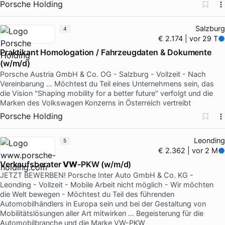
Porsche Holding
Salzburg
4
€ 2.174 | vor 29 T
Praktikant Homologation / Fahrzeugdaten & Dokumente
(w/m/d)
Porsche Austria GmbH & Co. OG - Salzburg - Vollzeit - Nach
Vereinbarung … Möchtest du Teil eines Unternehmens sein, das
die Vision "Shaping mobility for a better future" verfolgt und die
Marken des Volkswagen Konzerns in Österreich vertreibt
Porsche Holding
Leonding
5
€ 2.362 | vor 2 M
Verkaufsberater
VW
-PKW (w/m/d)
JETZT BEWERBEN! Porsche Inter Auto GmbH & Co. KG -
Leonding - Vollzeit - Mobile Arbeit nicht möglich - Wir möchten
die Welt bewegen - Möchtest du Teil des führenden
Automobilhändlers in Europa sein und bei der Gestaltung von
Mobilitätslösungen aller Art mitwirken … Begeisterung für die
Automobilbranche und die Marke VW-PKW