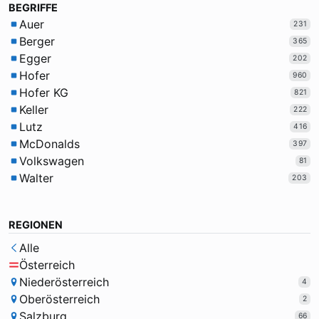
BEGRIFFE
Auer
231
Berger
365
Egger
202
Hofer
960
Hofer KG
821
Keller
222
Lutz
416
McDonalds
397
Volkswagen
81
Walter
203
REGIONEN
Alle
Österreich
Niederösterreich
4
Oberösterreich
2
Salzburg
66