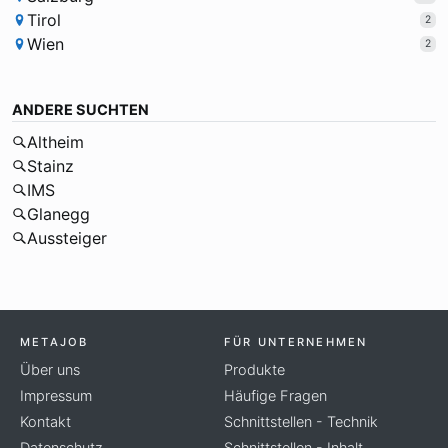
Tirol
2
Wien
2
ANDERE SUCHTEN
Altheim
Stainz
IMS
Glanegg
Aussteiger
METAJOB
FÜR UNTERNEHMEN
Über uns
Produkte
Impressum
Häufige Fragen
Kontakt
Schnittstellen - Technik