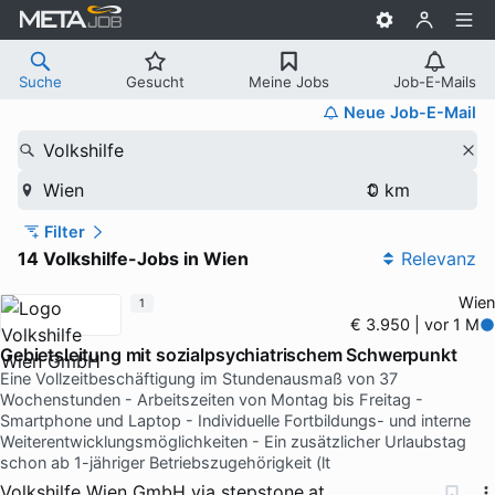
Suche
Gesucht
Meine Jobs
Job-E-Mails
Neue Job-E-Mail
Volkshilfe
Wien
Filter
14 Volkshilfe-Jobs in Wien
Relevanz
Wien
1
€ 3.950 | vor 1 M
Gebietsleitung mit sozialpsychiatrischem Schwerpunkt
Eine Vollzeitbeschäftigung im Stundenausmaß von 37
Wochenstunden - Arbeitszeiten von Montag bis Freitag -
Smartphone und Laptop - Individuelle Fortbildungs- und interne
Weiterentwicklungsmöglichkeiten - Ein zusätzlicher Urlaubstag
schon ab 1-jähriger Betriebszugehörigkeit (lt
Volkshilfe Wien GmbH
via
stepstone.at