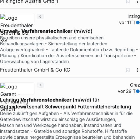
Pilkington Austria GmbH
Inzing
6
vor 11 T
Umwelt-
Verfahrenstechniker
(m/w/d)
Betreiben unsere physikalischen und chemischen
Behandlungsanlagen - Sicherstellung der laufenden
Anlagenverfügbarkeit - Laufende Dokumentation bzw. Reporting -
Planung / Koordination der Auslieferschienen und Transporteure -
Überwachung von Lagerständen
Freudenthaler GmbH & Co KG
Graz
7
vor 29 T
Lehrling
Verfahrenstechniker
(m/w/d) für
Getreidewirtschaft Schwerpunkt Futtermittelherstellung
Deine zukünftigen Aufgaben - Als Verfahrenstechniker:in für die
Getreidewirtschaft wirst du einschlägige Ausrüstungen,
Maschinen und Werkzeuge handhaben, instandhalten und
instandsetzen - Getreide und sonstige Rohstoffe, Hilfsstoffe
sowie daraus hergestellte Erzeugnisse beurteilen und behandeln