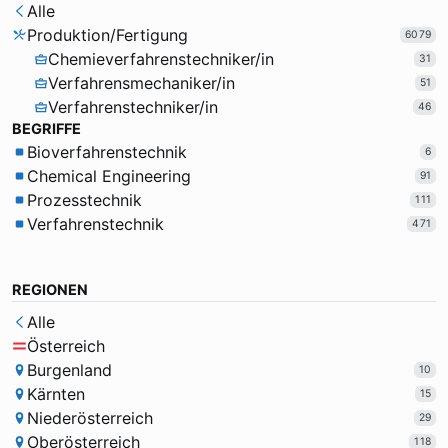
Alle
Produktion/Fertigung
6079
Chemieverfahrenstechniker/in
31
Verfahrensmechaniker/in
51
Verfahrenstechniker/in
46
BEGRIFFE
Bioverfahrenstechnik
6
Chemical Engineering
91
Prozesstechnik
111
Verfahrenstechnik
471
REGIONEN
Alle
Österreich
Burgenland
10
Kärnten
15
Niederösterreich
29
Oberösterreich
118