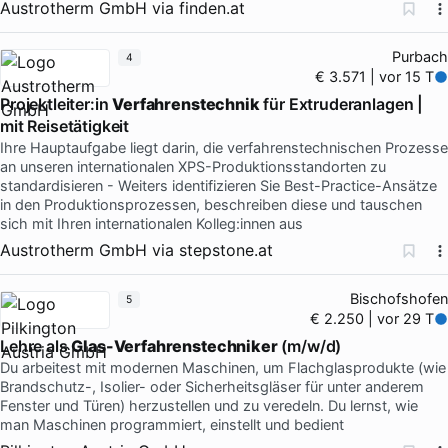
Austrotherm GmbH
via
finden.at
Purbach
4
€ 3.571 | vor 15 T
Projektleiter:in
Verfahrenstechnik
für Extruderanlagen |
mit Reisetätigkeit
Ihre Hauptaufgabe liegt darin, die verfahrenstechnischen Prozesse
an unseren internationalen XPS-Produktionsstandorten zu
standardisieren - Weiters identifizieren Sie Best-Practice-Ansätze
in den Produktionsprozessen, beschreiben diese und tauschen
sich mit Ihren internationalen Kolleg:innen aus
Austrotherm GmbH
via
stepstone.at
Bischofshofen
5
€ 2.250 | vor 29 T
Lehre als
Glas-Verfahrenstechniker
(m/w/d)
Du arbeitest mit modernen Maschinen, um Flachglasprodukte (wie
Brandschutz-, Isolier- oder Sicherheitsgläser für unter anderem
Fenster und Türen) herzustellen und zu veredeln. Du lernst, wie
man Maschinen programmiert, einstellt und bedient