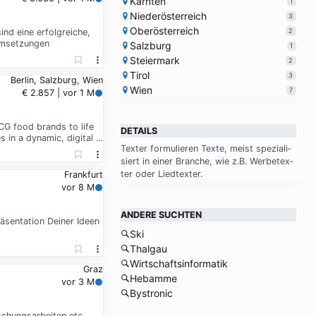
Kärnten
1
Niederösterreich
3
Oberösterreich
2
ind eine erfolgreiche,
 Umsetzungen
Salzburg
1
Steiermark
2
Tirol
3
Berlin, Salzburg, Wien
Wien
7
€ 2.857 | vor 1 M
G food brands to life
DETAILS
 in a dynamic, digital …
Tex­ter for­mu­lie­ren Tex­te, meist spe­zia­li­
siert in ei­ner Bran­che, wie z.B. Wer­be­tex­
ter oder Lied­tex­ter.
Frankfurt
vor 8 M
ANDERE SUCHTEN
sentation Deiner Ideen
Ski
Thalgau
Wirtschaftsinformatik
Graz
Hebamme
vor 3 M
Bystronic
rschungsarbeiten etc …