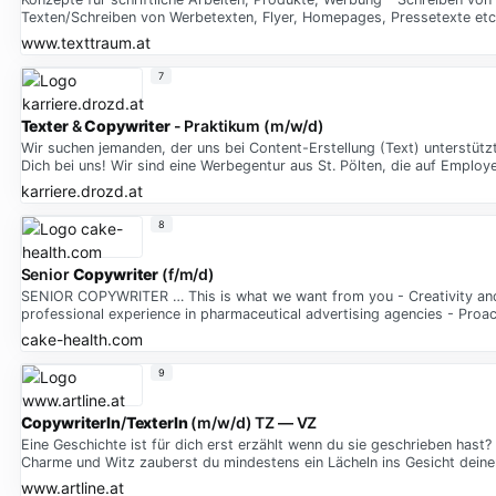
Texten/Schreiben von Werbetexten, Flyer, Homepages, Pressetexte etc
www.texttraum.at
7
Texter
&
Copywriter
- Praktikum (m/w/d)
Wir suchen jemanden, der uns bei Content-Erstellung (Text) unterstütz
Dich bei uns! Wir sind eine Werbegentur aus St. Pölten, die auf Emplo
karriere.drozd.at
8
Senior
Copywriter
(f/m/d)
SENIOR COPYWRITER … This is what we want from you - Creativity and 
professional experience in pharmaceutical advertising agencies - Proact
cake-health.com
9
CopywriterIn
/
TexterIn
(m/w/d) TZ — VZ
Eine Geschichte ist für dich erst erzählt wenn du sie geschrieben hast
Charme und Witz zauberst du mindestens ein Lächeln ins Gesicht deine
www.artline.at