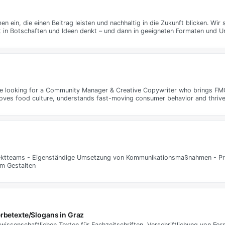
 ein, die einen Beitrag leisten und nachhaltig in die Zukunft blicken. Wir s
rst in Botschaften und Ideen denkt – und dann in geeigneten Formaten und
 looking for a Community Manager & Creative Copywriter who brings FMC
oves food culture, understands fast-moving consumer behavior and thrives
ojektteams - Eigenständige Umsetzung von Kommunikationsmaßnahmen - Prä
am Gestalten
erbetexte/Slogans in Graz
wissenschaftlichen Texten für Fachzeitschriften, Verschriftlichung von Fo