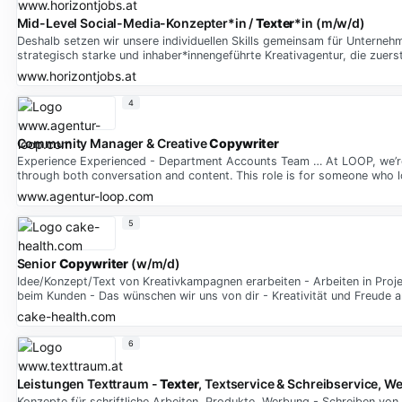
Mid-Level Social-Media-Konzepter*in /
Texter
*in (m/w/d)
Deshalb setzen wir unsere individuellen Skills gemeinsam für Unternehmen
strategisch starke und inhaber*innengeführte Kreativagentur, die zue
www.horizontjobs.at
4
Community Manager & Creative
Copywriter
Experience Experienced - Department Accounts Team … At LOOP, we’re
through both conversation and content. This role is for someone who l
www.agentur-loop.com
5
Senior
Copywriter
(w/m/d)
Idee/Konzept/Text von Kreativkampagnen erarbeiten - Arbeiten in Pr
beim Kunden - Das wünschen wir uns von dir - Kreativität und Freude 
cake-health.com
6
Leistungen Texttraum -
Texter
, Textservice & Schreibservice, W
Konzepte für schriftliche Arbeiten, Produkte, Werbung - Schreiben von 