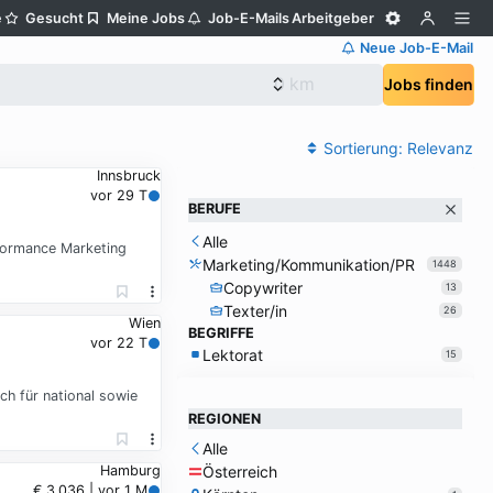
e
Gesucht
Meine Jobs
Job-E-Mails
Arbeitgeber
Neue Job-E-Mail
Jobs finden
Sortierung:
Relevanz
Innsbruck
vor 29 T
BERUFE
Alle
formance Marketing
Marketing/Kommunikation/PR
1448
Copywriter
13
Texter/in
26
Wien
BEGRIFFE
vor 22 T
Lektorat
15
ch für national sowie
REGIONEN
Alle
Österreich
Hamburg
€ 3.036 | vor 1 M