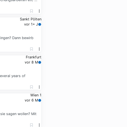
Sankt Pölten
vor 1+ J
bringen? Dann bewirb
Frankfurt
vor 8 M
everal years of
Wien 1
vor 6 M
 sie sagen wollen? Mit