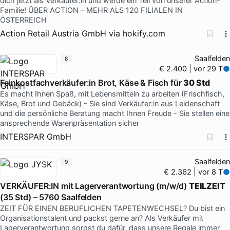
dich jetzt als Verkäufer:in und werde ein Teil von unserer Action-
Familie! ÜBER ACTION – MEHR ALS 120 FILIALEN IN
ÖSTERREICH
Action Retail Austria GmbH
via
hokify.com
Saalfelden
8
€ 2.400 | vor 29 T
Feinkostfachverkäufer:in Brot, Käse & Fisch für
30 Std
Es macht Ihnen Spaß, mit Lebensmitteln zu arbeiten (Frischfisch,
Käse, Brot und Gebäck) - Sie sind Verkäufer:in aus Leidenschaft
und die persönliche Beratung macht Ihnen Freude - Sie stellen eine
ansprechende Warenpräsentation sicher
INTERSPAR GmbH
Saalfelden
9
€ 2.362 | vor 8 T
VERKÄUFER:IN mit Lagerverantwortung (m/w/d)
TEILZEIT
(35 Std) – 5760 Saalfelden
ZEIT FÜR EINEN BERUFLICHEN TAPETENWECHSEL? Du bist ein
Organisationstalent und packst gerne an? Als Verkäufer mit
Lagerverantwortung sorgst du dafür, dass unsere Regale immer