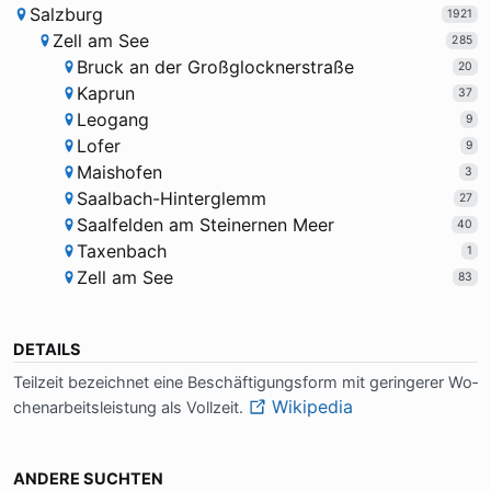
Salzburg
1921
Zell am See
285
Bruck an der Großglocknerstraße
20
Kaprun
37
Leogang
9
Lofer
9
Maishofen
3
Saalbach-Hinterglemm
27
Saalfelden am Steinernen Meer
40
Taxenbach
1
Zell am See
83
DETAILS
Teil­zeit be­zeich­net ei­ne Be­schäf­ti­gungs­form mit ge­rin­ge­rer Wo­
Wikipedia
chen­ar­beits­lei­stung als Voll­zeit.
ANDERE SUCHTEN