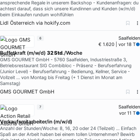
ansprechende Regale in unserem Backshop - Kundenanfragen: du
achtest darauf, dass sich unsere Kundinnen und Kunden (w/m/d)
beim Einkaufen rundum wohlfühlen
Lidl Österreich
via
hokify.com
Saalfelden
6
€ 1.620 | vor 18 T
Buffetkraft (m/w/d)
32 Std
./Woche
GMS GOURMET GmbH - 5760 Saalfelden, Industriestraße 3,
Betriebsrestaurant SIG Combibloc - Präsenz - Berufserfahrung
(Junior Level) - Berufserfahrung - Bedienung, Kellner, Service -
Vollzeit … von Montag bis Freitag (+ 1 Dienst im Monat am
Samstag)
GMS GOURMET GmbH
Saalfelden
7
vor 11 T
Verkaufsmitarbeiter/in (m/w/d)
Anzahl der Stunden/Woche: 8, 16, 20 oder 24 (Teilzeit) … Einfach
Spaß an der Arbeit haben bei einem tollen Unternehmen? Bewirb