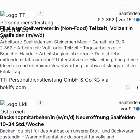
Saalfelden
4
€ 2.362 | vor 15 T
Filialleiter Stellvertreter:in (Non-Food)
Teilzeit
, Vollzeit in
Saalfelden (m/w/d)
Arbeitsort: Saalfelden am Steinernen Meer - Gehalt: ab EUR
2.362,- Arbeitszeit: Voll- oder Teilzeit - Tagesarbeitszeit -
Branche: Handel - Arbeitsbeginn: ab sofort - Du bist lieber
mittendrin statt nur dabei? Unterstütze die Filialleitung, bring deine
Ideen ein und übernimm Verantwortung im abwechslungsreichen
Filialalltag
TTI Personaldienstleistung GmbH & Co KG
via
hokify.com
Saalfelden
5
vor 9 T
Backshopmitarbeiter/in (w/m/d) Neueröffnung Saalfelden
10-
34 Std
./Woche
Backen: du bist für das Aufbacken unserer Brot- und Backwaren
zuständig - Warenpräsentation: du sorgst für volle und