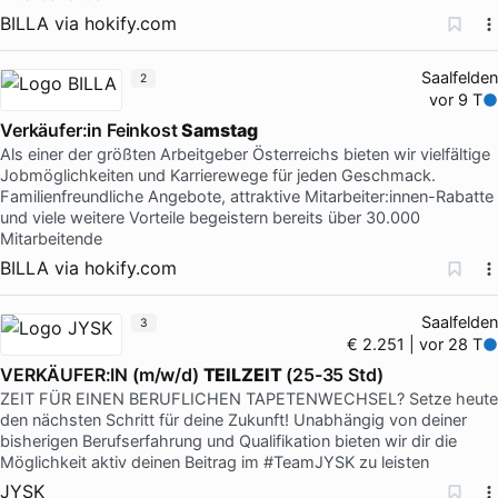
BILLA
via
hokify.com
Saalfelden
2
vor 9 T
Verkäufer:in Feinkost
Samstag
Als einer der größten Arbeitgeber Österreichs bieten wir vielfältige
Jobmöglichkeiten und Karrierewege für jeden Geschmack.
Familienfreundliche Angebote, attraktive Mitarbeiter:innen-Rabatte
und viele weitere Vorteile begeistern bereits über 30.000
Mitarbeitende
BILLA
via
hokify.com
Saalfelden
3
€ 2.251 | vor 28 T
VERKÄUFER:IN (m/w/d)
TEILZEIT
(25-35 Std)
ZEIT FÜR EINEN BERUFLICHEN TAPETENWECHSEL? Setze heute
den nächsten Schritt für deine Zukunft! Unabhängig von deiner
bisherigen Berufserfahrung und Qualifikation bieten wir dir die
Möglichkeit aktiv deinen Beitrag im #TeamJYSK zu leisten
JYSK