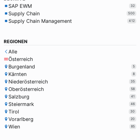
SAP EWM
32
Supply Chain
500
Supply Chain Management
412
REGIONEN
Alle
Österreich
Burgenland
5
Kärnten
8
Niederösterreich
35
Oberösterreich
58
Salzburg
41
Steiermark
46
Tirol
30
Vorarlberg
20
Wien
85