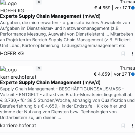
Trumau
8
€ 4.659 | vor 17 T
Experte
Supply Chain Management
(m/w/d)
Aufgaben, die mich erwarten - organisatorisches Abwickeln von
Aufgaben im Dienstleister- und Netzwerkmanagement (z.B.
Performance Messung, Auswahl von Dienstleistern) … Mitarbeiten
an Projekten im Bereich Supply Chain Management (z.B. Efficient
Unit Load, Kartonoptimierung, Ladungsträgermanagement etc
HOFER KG
Trumau
9
€ 4.659 | vor 27 T
Experte
Supply Chain Management
(m/w/d)
Supply Chain Management - BESCHÄFTIGUNGSAUSMASS -
Vollzeit - ENTGELT - attraktives Brutto-Monatseinstiegsgehalt ab
€ 3.730,- für 38,5 Stunden/Woche, abhängig von Qualifikation und
Berufserfahrung bis € 4.659,- in der Endstufe - Klicke hier und
stimme der Nutzung von Diensten bzw. Technologien von
Drittanbietern zu, um diesen …
karriere.hofer.at