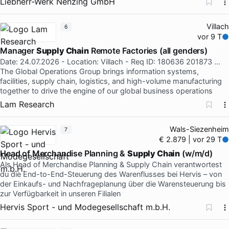
Liebherr-Werk Nenzing GmbH
Villach
6
vor 9 T
Manager
Supply Chain
Remote Factories (all genders)
Date: 24.07.2026 - Location: Villach - Req ID: 180636 201873 …
The Global Operations Group brings information systems,
facilities, supply chain, logistics, and high-volume manufacturing
together to drive the engine of our global business operations
Lam Research
Wals-Siezenheim
7
€ 2.879 | vor 29 T
Head of Merchandise Planning &
Supply Chain
(w/m/d)
Als Head of Merchandise Planning & Supply Chain verantwortest
du die End-to-End-Steuerung des Warenflusses bei Hervis – von
der Einkaufs- und Nachfrageplanung über die Warensteuerung bis
zur Verfügbarkeit in unseren Filialen
Hervis Sport - und Modegesellschaft m.b.H.