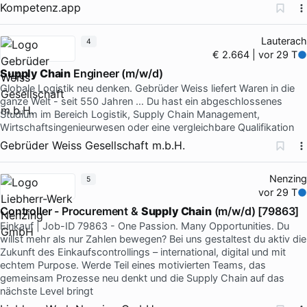
Kompetenz.app
Lauterach
4
€ 2.664 | vor 29 T
Supply Chain
Engineer (m/w/d)
Globale Logistik neu denken. Gebrüder Weiss liefert Waren in die
ganze Welt - seit 550 Jahren … Du hast ein abgeschlossenes
Studium im Bereich Logistik, Supply Chain Management,
Wirtschaftsingenieurwesen oder eine vergleichbare Qualifikation
Gebrüder Weiss Gesellschaft m.b.H.
Nenzing
5
vor 29 T
Controller - Procurement &
Supply Chain
(m/w/d) [79863]
Einkauf | Job-ID 79863 - One Passion. Many Opportunities. Du
willst mehr als nur Zahlen bewegen? Bei uns gestaltest du aktiv die
Zukunft des Einkaufscontrollings – international, digital und mit
echtem Purpose. Werde Teil eines motivierten Teams, das
gemeinsam Prozesse neu denkt und die Supply Chain auf das
nächste Level bringt