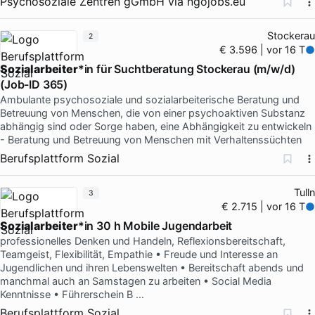
Psychosoziale Zentren gGmbH
via
ngojobs.eu
Stockerau
2
€ 3.596 | vor 16 T
Sozialarbeiter
*in für Suchtberatung Stockerau (m/w/d)
(Job-ID 365)
Ambulante psychosoziale und sozialarbeiterische Beratung und
Betreuung von Menschen, die von einer psychoaktiven Substanz
abhängig sind oder Sorge haben, eine Abhängigkeit zu entwickeln
- Beratung und Betreuung von Menschen mit Verhaltenssüchten
Berufsplattform Sozial
Tulln
3
€ 2.715 | vor 16 T
Sozialarbeiter
*in 30 h Mobile Jugendarbeit
professionelles Denken und Handeln, Reflexionsbereitschaft,
Teamgeist, Flexibilität, Empathie • Freude und Interesse an
Jugendlichen und ihren Lebenswelten • Bereitschaft abends und
manchmal auch an Samstagen zu arbeiten • Social Media
Kenntnisse • Führerschein B …
Berufsplattform Sozial