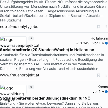
Das Aufgabengebiet im AKUTteam NÖ umfasst die psychosoziale
Unterstützung von Menschen nach Notfällen und in akuten Krisen
durch folgende Tätigkeiten … abgeschlossene Ausbildung als
Sozialarbeiterin/Sozialarbeiter (Diplom oder Bachelor-Abschluss
FH-Studium)
notruf-no.onlyfy.jobs
Hollabrunn
8
€ 3.349 | vor 1 M
Sozialarbeiterin
(29 Stunden/Woche) in Hollabrunn
Anlaufstelle für alle Transitmitarbeiterinnen und Praktikantinnen in
sozialen Fragen - Bearbeitung mit Focus auf die Beseitigung der
Vermittlungshemmnisse - Dokumentation in der zentralen
Datenbank, Erstellung von Verlaufs- und Abschlussberichten
www.frauenprojekt.at
Krems
9
vor 1 M
Sozialarbeiter
/in bei der Bildungsdirektion für NÖ
Einleitung - Sie wollen etwas bewegen? Dann sind Sie bei uns
richtig. In der Bildungsdirektion für NÖ gelangt die Stelle eines/r