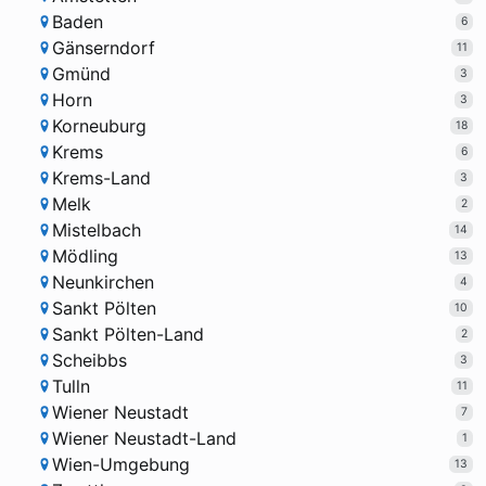
Baden
6
Gänserndorf
11
Gmünd
3
Horn
3
Korneuburg
18
Krems
6
Krems-Land
3
Melk
2
Mistelbach
14
Mödling
13
Neunkirchen
4
Sankt Pölten
10
Sankt Pölten-Land
2
Scheibbs
3
Tulln
11
Wiener Neustadt
7
Wiener Neustadt-Land
1
Wien-Umgebung
13