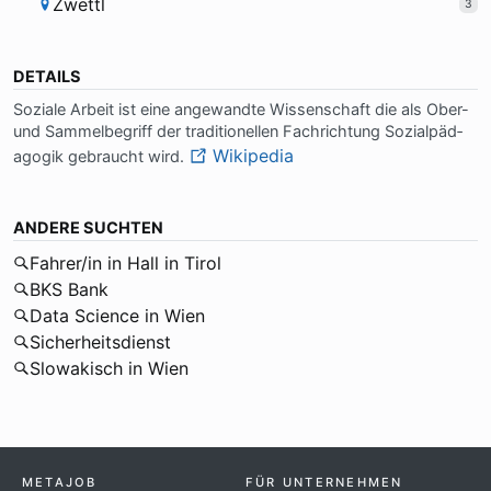
Zwettl
3
DETAILS
So­zia­le Ar­beit ist ei­ne an­ge­wand­te Wis­sen­schaft die als Ober-
und Sam­mel­be­griff der tra­di­tio­nel­len Fach­rich­tung So­zi­al­päd­
Wikipedia
ago­gik ge­braucht wird.
ANDERE SUCHTEN
Fahrer/in in Hall in Tirol
BKS Bank
Data Science in Wien
Sicherheitsdienst
Slowakisch in Wien
METAJOB
FÜR UNTERNEHMEN