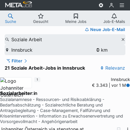
Suche
Gesucht
Meine Jobs
Job-E-Mails
Neue Job-E-Mail
Soziale Arbeit
Innsbruck
Filter
21 Soziale Arbeit-Jobs in Innsbruck
Relevanz
Innsbruck
1
€ 3.343 | vor 1 M
Sozialarbeiter
:in
Sozialanamnese - Ressourcen- und Risikoabklärung -
Bedarfsabschätzung - Sozialrechtliche Beratung und
Antragsbegleitung - Case-Management, Fallführung und
Krisenintervention - Information zu Erwachsenenvertretung und
Vorsorgevollmacht - Angehörigenarbeit
Johanniter Österreich
via
stepstone.at