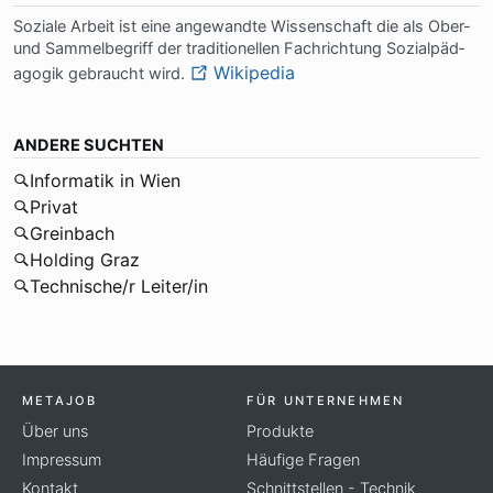
So­zia­le Ar­beit ist ei­ne an­ge­wand­te Wis­sen­schaft die als Ober-
und Sam­mel­be­griff der tra­di­tio­nel­len Fach­rich­tung So­zi­al­päd­
Wikipedia
ago­gik ge­braucht wird.
ANDERE SUCHTEN
Informatik in Wien
Privat
Greinbach
Holding Graz
Technische/r Leiter/in
METAJOB
FÜR UNTERNEHMEN
Über uns
Produkte
Impressum
Häufige Fragen
Kontakt
Schnittstellen - Technik