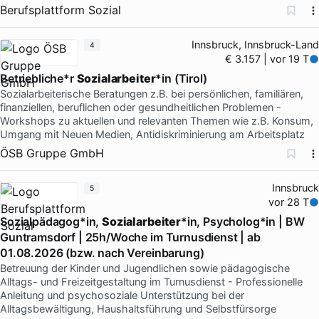
Berufsplattform Sozial
Innsbruck, Innsbruck-Land
4
€ 3.157 | vor 19 T
Betriebliche*r
Sozialarbeiter
*in (Tirol)
Sozialarbeiterische Beratungen z.B. bei persönlichen, familiären,
finanziellen, beruflichen oder gesundheitlichen Problemen -
Workshops zu aktuellen und relevanten Themen wie z.B. Konsum,
Umgang mit Neuen Medien, Antidiskriminierung am Arbeitsplatz
ÖSB Gruppe GmbH
Innsbruck
5
vor 28 T
Sozialpädagog*in,
Sozialarbeiter
*in, Psycholog*in | BW
Guntramsdorf | 25h/Woche im Turnusdienst | ab
01.08.2026 (bzw. nach Vereinbarung)
Betreuung der Kinder und Jugendlichen sowie pädagogische
Alltags- und Freizeitgestaltung im Turnusdienst - Professionelle
Anleitung und psychosoziale Unterstützung bei der
Alltagsbewältigung, Haushaltsführung und Selbstfürsorge