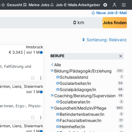
e
Gesucht
Meine Jobs
Job-E-Mails
Arbeitgeber
Neue Job-E-Mail
Jobs finden
Sortierung:
Relevanz
Innsbruck
€ 3.343 | vor 1 M
BERUFE
Alle
, Fallführung und
Bildung/Pädagogik/Erziehung
251
Schulassistenz
7
Sozialarbeiter/in
54
rnten, Lienz, Steiermark
Sozialpädagoge/in
68
vor 1 M
Coaching/Beratung/Supervision
48
Sozialberater/in
3
r:innen, Ergo-, Physio-
Gesundheit/Medizin/Pflege
665
Behindertenbetreuer/in
5
Fachsozialbetreuer/in
17
rnten, Lienz, Steiermark
Heimhelfer/in
17
vor 1 M