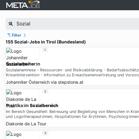
Filter
155 Sozial-Jobs in Tirol (Bundesland)
1
Sozialarbeiter
:in
Sozialanamnese - Ressourcen- und Risikoabklärung - Bedarfsabschätzu
Krisenintervention - Information zu Erwachsenenvertretung und Vorsor
Johanniter Österreich
via
stepstone.at
2
Praktika im
Sozialbereich
Im Bereich Gesundheit: Betreuung und Begleitung von Menschen in Kra
und Logotherapeut:innen, Hospitationen für ÄrztInnen, Psycholog:innen,
Diakonie de La Tour
3