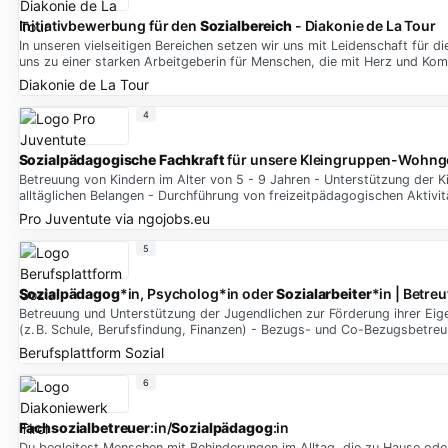
Initiativbewerbung für den
Sozialbereich
- Diakonie de La Tour
In unseren vielseitigen Bereichen setzen wir uns mit Leidenschaft für 
uns zu einer starken Arbeitgeberin für Menschen, die mit Herz und Ko
Diakonie de La Tour
4
Sozialpädagogische Fachkraft
für unsere Kleingruppen-Wohngem
Betreuung von Kindern im Alter von 5 - 9 Jahren - Unterstützung der K
alltäglichen Belangen - Durchführung von freizeitpädagogischen Aktivit
Pro Juventute
via
ngojobs.eu
5
Sozialpädagog
*in, Psycholog*in oder
Sozialarbeiter
*in | Betr
Betreuung und Unterstützung der Jugendlichen zur Förderung ihrer Eige
(z. B. Schule, Berufsfindung, Finanzen) - Bezugs- und Co-Bezugsbetre
Berufsplattform Sozial
6
Fachsozialbetreuer
:in/
Sozialpädagog
:in
Du begleitest Menschen mit Behinderungen im Alltag, die zu Hause oder 