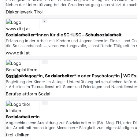
Neben der Unterstützung bei der Grundversorgung unterstützt du auch 
Diakoniewerk Tirol
7
Sozialarbeiter
*innen für die SCHUSO –
Schulsozialarbeit
Erfahrung in der Arbeit mit Kindern und Jugendlichen im Einzel- und Gr
die Soziallandschaft … verantwortungsvolle, sinnstiftende Tätigkeit im 
www.dtkj.at
8
Sozialpädagog
*in,
Sozialarbeiter
*in oder Psycholog*in | WG Es
Begleitung der Kinder im Alltag - Unterstützung bei schulischen Anf
- Arbeiten im Turnusdienst mit Sonn- und Feiertagen und Nachtdienste
Berufsplattform Sozial
9
Sozialarbeiter
:in
Abgeschlossene Ausbildung zur Sozialarbeiter:in (BA, Mag. FH, oder Dip
der Arbeit mit hochaltrigen Menschen - Fähigkeit zum eigenständigen u
tirol kliniken