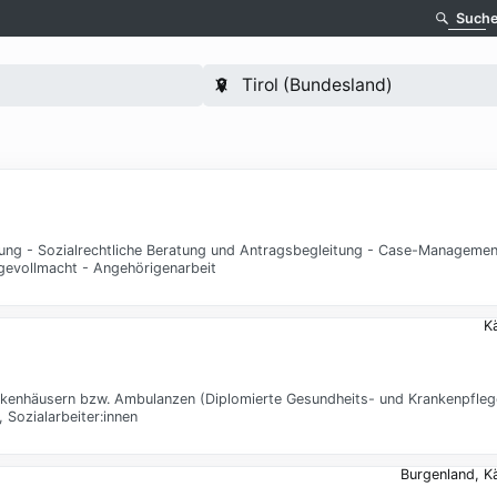
Such
ng - Sozialrechtliche Beratung und Antragsbegleitung - Case-Management
gevollmacht - Angehörigenarbeit
Kä
nkenhäusern bzw. Ambulanzen (Diplomierte Gesundheits- und Krankenpflege
 Sozialarbeiter:innen
Burgenland, Kä