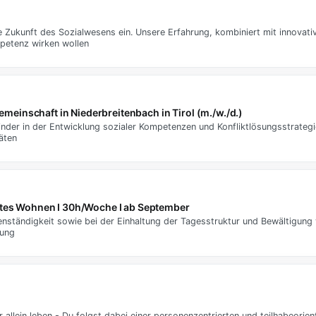
die Zukunft des Sozialwesens ein. Unsere Erfahrung, kombiniert mit innovat
mpetenz wirken wollen
einschaft in Niederbreitenbach in Tirol (m./w./d.)
inder in der Entwicklung sozialer Kompetenzen und Konfliktlösungsstrategi
äten
eutes Wohnen I 30h/Woche I ab September
nständigkeit sowie bei der Einhaltung der Tagesstruktur und Bewältigung 
uung
allein leben - Du folgst dabei einer personenzentrierten und teilhabeorien