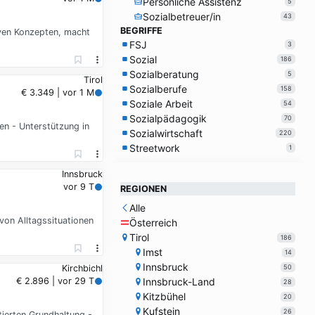
Persönliche Assistenz
5
Sozialbetreuer/in
43
BEGRIFFE
iven Konzepten, macht
FSJ
3
Sozial
186
Sozialberatung
5
Tirol
Sozialberufe
158
€ 3.349 | vor 1 M
Soziale Arbeit
54
Sozialpädagogik
70
en - Unterstützung in
Sozialwirtschaft
220
Streetwork
1
Innsbruck
vor 9 T
REGIONEN
Alle
von Alltagssituationen
Österreich
Tirol
186
Imst
14
Innsbruck
50
Kirchbichl
Innsbruck-Land
€ 2.896 | vor 29 T
28
Kitzbühel
20
Kufstein
26
tierten Grundhaltung -