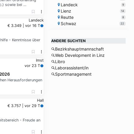
Landeck
c.) sowie bei …
9
Lienz
14
Reutte
8
Landeck
Schwaz
22
€ 3.349 | vor 16 T
ilfe - Kenntnisse über
ANDERE SUCHTEN
Bezirkshauptmannschaft
Web Development in Linz
Imst
Libro
vor 23 T
Laborassistent/in
.2026
Sportmanagement
schen Herausforderungen
Hall
€ 3.757 | vor 29 T
itsbereich - Freude an