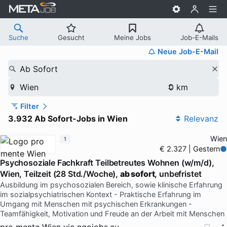
Suche
Gesucht
Meine Jobs
Job-E-Mails
Neue Job-E-Mail
Ab Sofort
Wien
Filter
3.932 Ab Sofort-Jobs in Wien
Relevanz
Wien
1
€ 2.327 | Gestern
Psychosoziale Fachkraft Teilbetreutes Wohnen (w/m/d),
Wien, Teilzeit (28 Std./Woche),
ab sofort
, unbefristet
Ausbildung im psychosozialen Bereich, sowie klinische Erfahrung
im sozialpsychiatrischen Kontext - Praktische Erfahrung im
Umgang mit Menschen mit psychischen Erkrankungen -
Teamfähigkeit, Motivation und Freude an der Arbeit mit Menschen
pro mente Wien
via
ngojobs.eu