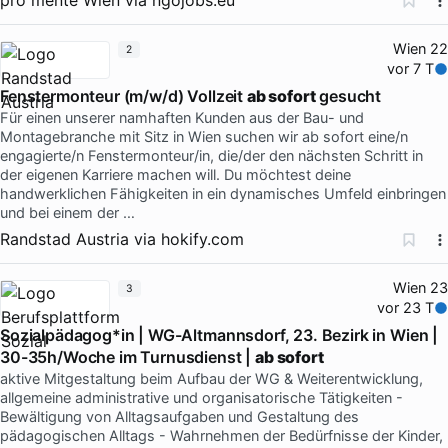
Wien 22
2
vor 7 T
Fenstermonteur (m/w/d) Vollzeit
ab sofort
gesucht
Für einen unserer namhaften Kunden aus der Bau- und
Montagebranche mit Sitz in Wien suchen wir ab sofort eine/n
engagierte/n Fenstermonteur/in, die/der den nächsten Schritt in
der eigenen Karriere machen will. Du möchtest deine
handwerklichen Fähigkeiten in ein dynamisches Umfeld einbringen
und bei einem der …
Randstad Austria
via
hokify.com
Wien 23
3
vor 23 T
Sozialpädagog*in | WG-Altmannsdorf, 23. Bezirk in Wien |
30-35h/Woche im Turnusdienst |
ab sofort
aktive Mitgestaltung beim Aufbau der WG & Weiterentwicklung,
allgemeine administrative und organisatorische Tätigkeiten -
Bewältigung von Alltagsaufgaben und Gestaltung des
pädagogischen Alltags - Wahrnehmen der Bedürfnisse der Kinder,