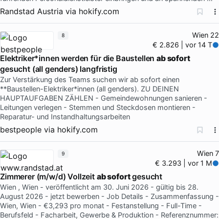
Randstad Austria
via
hokify.com
Wien 22
8
€ 2.826 | vor 14 T
Elektriker*innen werden für die Baustellen
ab sofort
gesucht (all genders) langfristig
Zur Verstärkung des Teams suchen wir ab sofort einen
**Baustellen-Elektriker*innen (all genders). ZU DEINEN
HAUPTAUFGABEN ZÄHLEN - Gemeindewohnungen sanieren -
Leitungen verlegen - Stemmen und Steckdosen montieren -
Reparatur- und Instandhaltungsarbeiten
bestpeople
via
hokify.com
Wien 7
9
€ 3.293 | vor 1 M
Zimmerer (m/w/d) Vollzeit
ab sofort
gesucht
Wien , Wien - veröffentlicht am 30. Juni 2026 - gültig bis 28.
August 2026 - jetzt bewerben - Job Details - Zusammenfassung -
Wien, Wien - €3,293 pro monat - Festanstellung - Full-Time -
Berufsfeld - Facharbeit, Gewerbe & Produktion - Referenznummer: