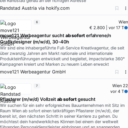
bei Randstad genau an der richtigen Adresse
Randstad Austria
via
hokify.com
Wien
6
€ 2.800 | vor 17 T
move121 Werbeagentur sucht
ab sofort
erfahrene/n
Grafikdesigner (m/w/d), 30-40h
Wir sind eine inhabergeführte Full-Service Kreativagentur, die seit
über zwanzig Jahren am Markt nationale und internationale
Produkteinführungen entwickelt und begleitet, impactstarke 360°
Kampagnen kreiert und Marken zu neuem Leben erweckt
move121 Werbeagentur GmbH
Wien 22
7
vor 4 T
Pflasterer (m/w/d) Vollzeit
ab sofort
gesucht
Wir suchen für ein sehr erfolgreiches Bauunternehmen mit Sitz im
Raum Wien ab sofort einen tatkräftigen Pflasterer (m/w/d), der
bereit ist, den nächsten Schritt in seiner Karriere zu gehen. Du
möchtest dein handwerkliches Können bei einem der weltweit
führenden Personaldienstleister einbringen und an spannenden …