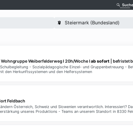
Such
ng | Wohngruppe Weiberfelderweg I 20h/Woche I
ab sofort
| befristet 
 Schulbegleitung - Sozialpädagogische Einzel- und Gruppenbetreuung - B
mit den Herkunftssystemen und den Helfersystemen
dort Feldbach
 Ländern Österreich, Schweiz und Slowenien verantwortlich. Interessiert? Da
r Verstärkung unseres Produktions - Teams an unserem Standort in 8330 Fe