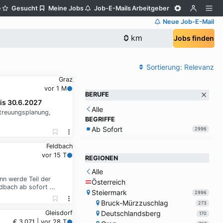
e
Gesucht
Meine Jobs
Job-E-Mails
Arbeitgeber
Neue Job-E-Mail
Jobs finden
Sortierung:
Relevanz
Graz
vor 1 M
BERUFE
bis 30.6.2027
Alle
etreuungsplanung,
BEGRIFFE
Ab Sofort
2996
Feldbach
vor 15 T
REGIONEN
Alle
nn werde Teil der
Österreich
ldbach ab sofort …
Steiermark
2996
Bruck-Mürzzuschlag
273
Deutschlandsberg
Gleisdorf
170
€ 3.071 | vor 28 T