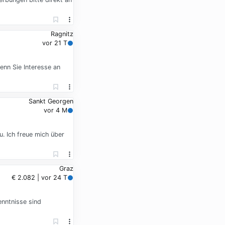
Ragnitz
vor 21 T
enn Sie Interesse an
Sankt Georgen
vor 4 M
. Ich freue mich über
Graz
€ 2.082 | vor 24 T
enntnisse sind