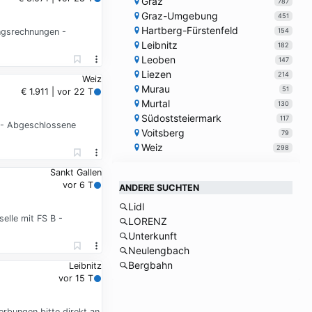
Graz
787
Graz-Umgebung
451
Hartberg-Fürstenfeld
154
ngsrechnungen -
Leibnitz
182
Leoben
147
Liezen
214
Weiz
Murau
51
€ 1.911 | vor 22 T
Murtal
130
Südoststeiermark
117
 - Abgeschlossene
Voitsberg
79
Weiz
298
Sankt Gallen
vor 6 T
ANDERE SUCHTEN
Lidl
elle mit FS B -
LORENZ
Unterkunft
Neulengbach
Bergbahn
Leibnitz
vor 15 T
erbungen bitte direkt an