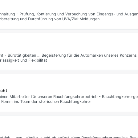
chhaltung - Prüfung, Kontierung und Verbuchung von Eingangs- und Ausga
Vorbereitung und Durchführung von UVA/ZM-Meldungen
t - Bürotätigkeiten … Begeisterung für die Automarken unseres Konzerns
ässigkeit und Flexibilität
cht
einen Mitarbeiter für unseren Rauchfangkehrerbetrieb - Rauchfangkehrerges
t! Komm ins Team der steirischen Rauchfangkehrer
trieb ... aus Leibnitz, sucht ab sofort einen Rauchfangkehrergesellen. Bew