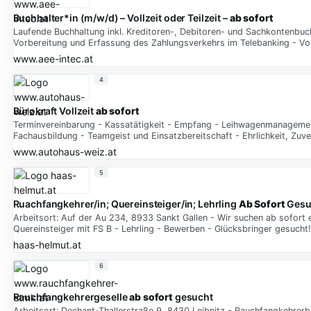
Buchhalter*in (m/w/d) – Vollzeit oder Teilzeit –
ab sofort
Laufende Buchhaltung inkl. Kreditoren-, Debitoren- und Sachkontenbu
Vorbereitung und Erfassung des Zahlungsverkehrs im Telebanking - 
www.aee-intec.at
4
Bürokraft Vollzeit
ab sofort
Terminvereinbarung - Kassatätigkeit - Empfang - Leihwagenmanagemen
Fachausbildung - Teamgeist und Einsatzbereitschaft - Ehrlichkeit, Zuverl
www.autohaus-weiz.at
5
Ruachfangkehrer/in; Quereinsteiger/in; Lehrling
Ab Sofort
Gesu
Arbeitsort: Auf der Au 234, 8933 Sankt Gallen - Wir suchen ab sofort 
Quereinsteiger mit FS B - Lehrling - Bewerben - Glücksbringer gesuch
haas-helmut.at
6
Rauchfangkehrergeselle
ab sofort
gesucht
Arbeitsort: Dechant-Thallerstraße 9, 8430 Leibnitz - Rauchfangkehrerbe