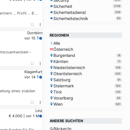
Security
Sicherheit
2138
Sicherheitsdienst
206
rtnern … Profil … B …
Sicherheitstechnik
60
Dornbirn
REGIONEN
vor 15 T
Alle
Österreich
terzuentwickeln -
Burgenland
18
Kärnten
77
Niederösterreich
158
Klagenfurt
Oberösterreich
340
vor 14 T
Salzburg
91
Steiermark
163
llung eines stabilen
Tirol
145
Vorarlberg
65
Wien
581
Linz
€ 4.000 | vor 1 M
ANDERE SUCHTEN
Bäcker/in
erem Kunden für Sie …