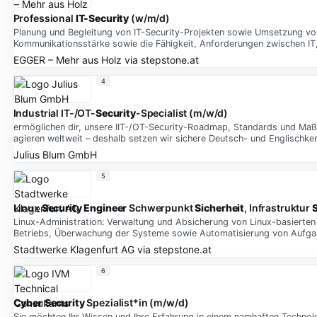
Professional
IT-Security
(w/m/d)
Planung und Begleitung von IT-Security-Projekten sowie Umsetzung vo
Kommunikationsstärke sowie die Fähigkeit, Anforderungen zwischen IT,
EGGER – Mehr aus Holz
via
stepstone.at
4
Industrial IT-/OT-
Security
-Specialist (m/w/d)
ermöglichen dir, unsere IIT-/OT-Security-Roadmap, Standards und Maß
agieren weltweit – deshalb setzen wir sichere Deutsch- und Englischke
Julius Blum GmbH
5
Linux
Security Engineer
Schwerpunkt
Sicherheit
, Infrastruktur
Linux-Administration: Verwaltung und Absicherung von Linux-basierten
Betriebs, Überwachung der Systeme sowie Automatisierung von Aufgab
Stadtwerke Klagenfurt AG
via
stepstone.at
6
Cyber Security
Spezialist*in (m/w/d)
Sie möchten Ihr Wissen und Ihre Erfahrung in einem namhaften Technol