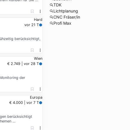
TDK
Lichtplanung
CNC Fräser/in
Hard
Profi Max
vor 21 T
hzeitig berücksichtigt,
Wien
€ 2.749 | vor 28 T
 Monitoring der
Europa
€ 4.000 | vor 7 T
ngen berücksichtigt
 Themen …