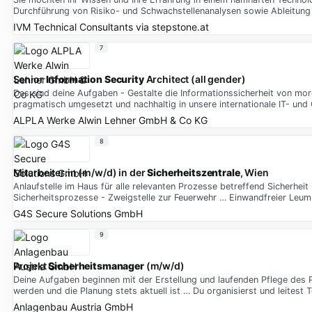
Durchführung von Risiko- und Schwachstellenanalysen sowie Ableitu
IVM Technical Consultants
via
stepstone.at
7
Senior
Information Security
Architect (all gender)
Das sind deine Aufgaben - Gestalte die Informationssicherheit von mor
pragmatisch umgesetzt und nachhaltig in unsere internationale IT- un
ALPLA Werke Alwin Lehner GmbH & Co KG
8
Mitarbeiter:in (m/w/d) in der
Sicherheitszentrale
, Wien
Anlaufstelle im Haus für alle relevanten Prozesse betreffend Sicherhei
Sicherheitsprozesse - Zweigstelle zur Feuerwehr … Einwandfreier Leumu
G4S Secure Solutions GmbH
9
Projekt
Sicherheitsmanager
(m/w/d)
Deine Aufgaben beginnen mit der Erstellung und laufenden Pflege des P
werden und die Planung stets aktuell ist … Du organisierst und leitest
Anlagenbau Austria GmbH