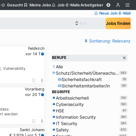
e
Gesucht
Meine Jobs
Job-E-Mails
Arbeitgeber
Neue Job-E-Mail
Jobs finden
Sortierung:
Relevanz
Feldkirch
vor 14 T
BERUFE
Alle
 Vulnerability
Schutz/Sicherheit/Überwachung
383
Sicherheitsfachkraft
76
Sicherheitsmitarbeiter/in
161
Vorarlberg
BEGRIFFE
vor 20 T
Arbeitssicherheit
100
Cybersecurity
182
 dass
HSE
47
ert werden
Information Security
461
IT Security
561
Safety
Sankt Johann
872
€ 3.929 | vor 5 T
1237