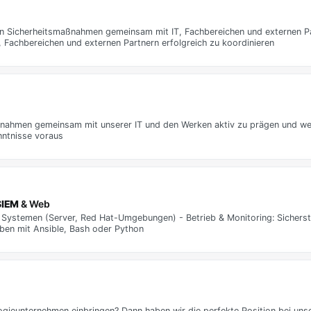
n Sicherheitsmaßnahmen gemeinsam mit IT, Fachbereichen und externen Pa
 Fachbereichen und externen Partnern erfolgreich zu koordinieren
nahmen gemeinsam mit unserer IT und den Werken aktiv zu prägen und wei
nntnisse voraus
SIEM
& Web
 Systemen (Server, Red Hat-Umgebungen) - Betrieb & Monitoring: Sicherste
en mit Ansible, Bash oder Python
ogieunternehmen einbringen? Dann haben wir die perfekte Position bei uns