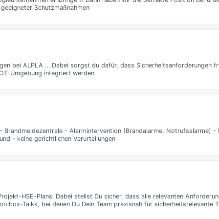
ng geeigneter Schutzmaßnahmen
gen bei ALPLA … Dabei sorgst du dafür, dass Sicherheitsanforderungen frü
d OT-Umgebung integriert werden
t - Brandmeldezentrale - Alarmintervention (Brandalarme, Notrufsalarme) -
nd - keine gerichtlichen Verurteilungen
rojekt-HSE-Plans. Dabei stellst Du sicher, dass alle relevanten Anforderu
 Toolbox-Talks, bei denen Du Dein Team praxisnah für sicherheitsrelevante