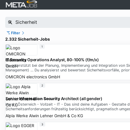
Filter
2.332 Sicherheit-Jobs
1
IT Security
Operations Analyst, 80-100% (f/m/x)
Du unterstützt bei der Planung, Implementierung und Integration von S
Management) … Du analysierst und bewertest Sicherheitsvorfälle, prio
OMICRON electronics GmbH
2
Senior
Information Security
Architect (all gender)
Hard / Österreich - Vollzeit - IT - Das sind deine Aufgaben - Gestalte
Sicherheitsanforderungen frühzeitig berücksichtigt, pragmatisch umges
Alpla Werke Alwin Lehner GmbH & Co KG
3