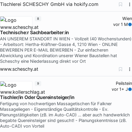
Tischlerei SCHESCHY GmbH
via
hokify.com
Wien
8
vor 1 M
Technische:r Sachbearbeiter:in
AN UNSEREM STANDORT IN WIEN - Vollzeit (40 Wochenstunden)
- Arbeitsort: Hertha-Kräftner-Gasse 4, 1210 Wien - ONLINE
BEWERBEN PER E-MAIL BEWERBEN - Zur einfacheren
Abwicklung und Koordination unserer Wiener Baustellen hat
Scheschy eine Niederlassung direkt vor Ort
www.scheschy.at
Peilstein
9
vor 1+ J
Tischler/in Oder Quereinsteiger/in
Fertigung von hochwertigen Massagetischen für Falkner
Massageliegen - Eigenständige Qualitätskontrolle - Ev.
Planungstätigkeiten (zB. im Auto-CAD) … aber auch handwerklich
begabte Quereinsteiger sind gesucht! - Planungskenntnisse (zB.
Auto-CAD) von Vorteil