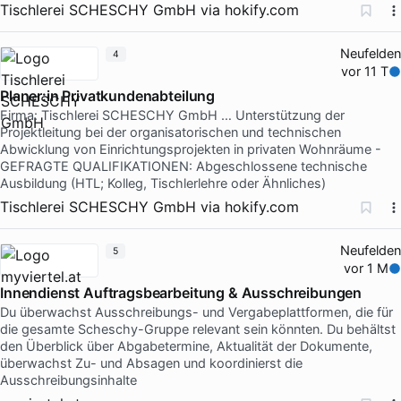
Tischlerei SCHESCHY GmbH
via
hokify.com
Neufelden
4
vor 11 T
Planer:in Privatkundenabteilung
Firma: Tischlerei SCHESCHY GmbH … Unterstützung der
Projektleitung bei der organisatorischen und technischen
Abwicklung von Einrichtungsprojekten in privaten Wohnräume -
GEFRAGTE QUALIFIKATIONEN: Abgeschlossene technische
Ausbildung (HTL; Kolleg, Tischlerlehre oder Ähnliches)
Tischlerei SCHESCHY GmbH
via
hokify.com
Neufelden
5
vor 1 M
Innendienst Auftragsbearbeitung & Ausschreibungen
Du überwachst Ausschreibungs- und Vergabeplattformen, die für
die gesamte Scheschy-Gruppe relevant sein könnten. Du behältst
den Überblick über Abgabetermine, Aktualität der Dokumente,
überwachst Zu- und Absagen und koordinierst die
Ausschreibungsinhalte