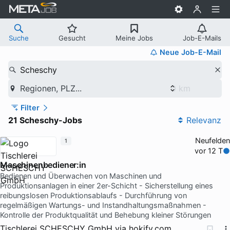
Suche
Gesucht
Meine Jobs
Job-E-Mails
Neue Job-E-Mail
Scheschy
Regionen, PLZ...
Filter
21 Scheschy-Jobs
Relevanz
Neufelden
1
vor 12 T
Maschinenbediener:in
Bedienen und Überwachen von Maschinen und
Produktionsanlagen in einer 2er-Schicht - Sicherstellung eines
reibungslosen Produktionsablaufs - Durchführung von
regelmäßigen Wartungs- und Instandhaltungsmaßnahmen -
Kontrolle der Produktqualität und Behebung kleiner Störungen
Tischlerei SCHESCHY GmbH
via
hokify.com