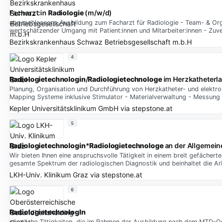
Facharzt:in
Radiologie
(m/w/d)
abgeschlossene Ausbildung zum Facharzt für Radiologie - Team- & Orga
wertschätzender Umgang mit Patient:innen und Mitarbeiter:innen - Zuve
Bezirkskrankenhaus Schwaz Betriebsgesellschaft m.b.H
4
Radiologietechnologin
/
Radiologietechnologe
im Herzkatheterl
Planung, Organisation und Durchführung von Herzkatheter- und elektr
Mapping Systeme inklusive Stimulator - Materialverwaltung - Messung
Kepler Universitätsklinikum GmbH
via
stepstone.at
5
Radiologietechnologin
*
Radiologietechnologe
an der Allgemein
Wir bieten Ihnen eine anspruchsvolle Tätigkeit in einem breit gefächer
gesamte Spektrum der radiologischen Diagnostik und beinhaltet die Arbe
LKH-Univ. Klinikum Graz
via
stepstone.at
6
RadiologietechnologIn
sämtliche Tätigkeiten, die im Rahmen der Ausbildung nach dem MTD-Ge