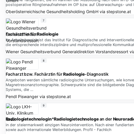
postoperative Röngtenaufnahmen im OP bzw. auf Überwachungs- und I
Oberösterreichische Gesundheitsholding GmbH
via
stepstone.at
7
Fachärzt*in für
Radiologie
Ihr Arbeitsbereich ist das Institut für Diagnostische und Intervention
die entsprechende interdisziplinäre und multiprofessionelle Kommunikat
Wiener Gesundheitsverbund Generaldirektion Vorstandsressort
vi
8
Facharzt bzw. Fachärztin für
Radiologie
-Diagnostik
Angeboten werden sämtliche radiologische Untersuchungen, wie konve
Magnetresonanztomographie. Schwerpunkte sind die bildgebende Diag
Systems, die …
Pendl Piswanger
via
stepstone.at
9
Radiologietechnologin
*
Radiologietechnologe
an der
Neuroradi
in der steiermarkweit einzigen Neurointervention. Nach einer fundierten
sowie auch internationale Weiterbildungen. Profil - Fachlich