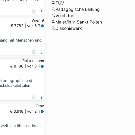
TÜV
Pädagogische Leitung
Vorchdorf
Wien 9
Maler/in in Sankt Pölten
€ 7.782 | vor 6 T
Diakoniewerk
Umgang mit Menschen und
Rottenmann
€ 8.186 | vor 8 T
ertomographie und
skuloskelettalen
Graz
€ 3.918 | vor 2 T
ezifisch über nationale,