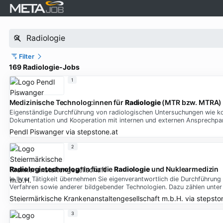
Filter
169 Radiologie-Jobs
1
Medizinische Technolog:innen für
Radiologie
(MTR bzw. MTRA)
Eigenständige Durchführung von radiologischen Untersuchungen wie k
Dokumentation und Kooperation mit internen und externen Ansprechpar
Pendl Piswanger
via
stepstone.at
2
Radiologietechnolog
*in für die
Radiologie
und Nuklearmedizin
In Ihrer Tätigkeit übernehmen Sie eigenverantwortlich die Durchführu
Verfahren sowie anderer bildgebender Technologien. Dazu zählen unte
Steiermärkische Krankenanstaltengesellschaft m.b.H.
via
stepsto
3