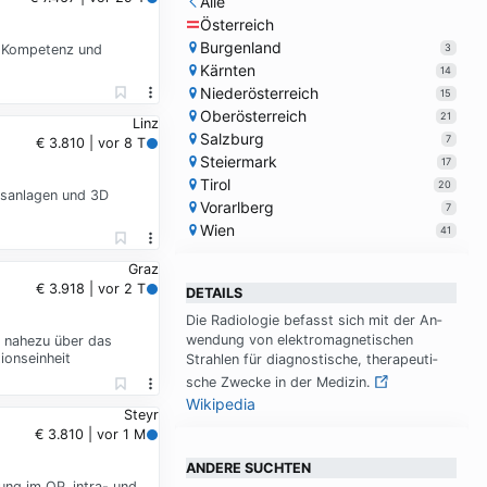
Alle
Österreich
Burgenland
3
e Kompetenz und
Kärnten
14
Niederösterreich
15
Oberösterreich
21
Linz
Salzburg
7
€ 3.810 | vor 8 T
Steiermark
17
Tirol
20
gsanlagen und 3D
Vorarlberg
7
Wien
41
Graz
€ 3.918 | vor 2 T
DETAILS
Die Ra­dio­lo­gie be­fasst sich mit der An­
wen­dung von elek­tro­ma­gne­ti­schen
h nahezu über das
ionseinheit
Strah­len für dia­gno­sti­sche, the­ra­peu­ti­
sche Zwecke in der Me­di­zin.
Wikipedia
Steyr
€ 3.810 | vor 1 M
ANDERE SUCHTEN
ng im OP, intra- und