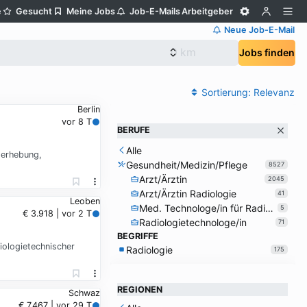
e
Gesucht
Meine Jobs
Job-E-Mails
Arbeitgeber
Neue Job-E-Mail
Jobs finden
Sortierung:
Relevanz
Berlin
vor 8 T
BERUFE
Alle
derhebung,
Gesundheit/Medizin/Pflege
8527
Arzt/Ärztin
2045
Arzt/Ärztin Radiologie
41
Leoben
Med. Technologe/in für Radiologie
5
€ 3.918 | vor 2 T
Radiologietechnologe/in
71
BEGRIFFE
iologietechnischer
Radiologie
175
REGIONEN
Schwaz
€ 7.467 | vor 29 T