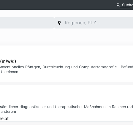
Such
 (m/w/d)
onventionelles Röntgen, Durchleuchtung und Computertomografie - Befun
tner:innen
ng sämtlicher diagnostischer und therapeutischer Maßnahmen im Rahmen rad
r anderem
ne.at