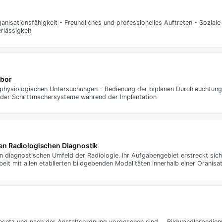
nisationsfähigkeit - Freundliches und professionelles Auftreten - Sozial
rlässigkeit
abor
ophysiologischen Untersuchungen - Bedienung der biplanen Durchleuchtun
 der Schrittmachersysteme während der Implantation
en Radiologischen Diagnostik
ten diagnostischen Umfeld der Radiologie. Ihr Aufgabengebiet erstreckt sic
it mit allen etablierten bildgebenden Modalitäten innerhalb einer Oranisat
setz und nach der Anstaltsordnung vorgesehen sind … Bildwandlerbedienu