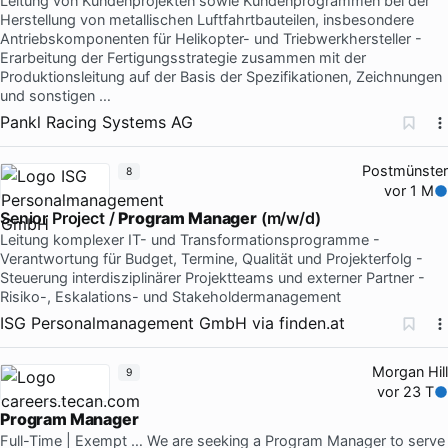
Leitung von Kundenprojekten sowie Kundenprogrammen bei der
Herstellung von metallischen Luftfahrtbauteilen, insbesondere
Antriebskomponenten für Helikopter- und Triebwerkhersteller -
Erarbeitung der Fertigungsstrategie zusammen mit der
Produktionsleitung auf der Basis der Spezifikationen, Zeichnungen
und sonstigen …
Pankl Racing Systems AG
Postmünster
8
vor 1 M
Senior Project /
Program Manager
(m/w/d)
Leitung komplexer IT- und Transformationsprogramme -
Verantwortung für Budget, Termine, Qualität und Projekterfolg -
Steuerung interdisziplinärer Projektteams und externer Partner -
Risiko-, Eskalations- und Stakeholdermanagement
ISG Personalmanagement GmbH
via
finden.at
Morgan Hill
9
vor 23 T
Program Manager
Full-Time | Exempt … We are seeking a Program Manager to serve