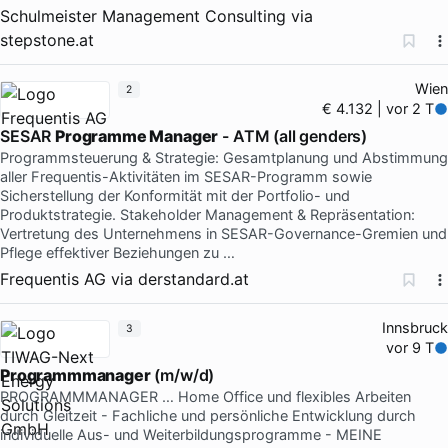
Schulmeister Management Consulting
via
stepstone.at
Wien
2
€ 4.132 | vor 2 T
SESAR
Programme Manager
- ATM (all genders)
Programmsteuerung & Strategie: Gesamtplanung und Abstimmung
aller Frequentis-Aktivitäten im SESAR-Programm sowie
Sicherstellung der Konformität mit der Portfolio- und
Produktstrategie. Stakeholder Management & Repräsentation:
Vertretung des Unternehmens in SESAR-Governance-Gremien und
Pflege effektiver Beziehungen zu …
Frequentis AG
via
derstandard.at
Innsbruck
3
vor 9 T
Programmmanager
(m/w/d)
PROGRAMMMANAGER … Home Office und flexibles Arbeiten
durch Gleitzeit - Fachliche und persönliche Entwicklung durch
individuelle Aus- und Weiterbildungsprogramme - MEINE