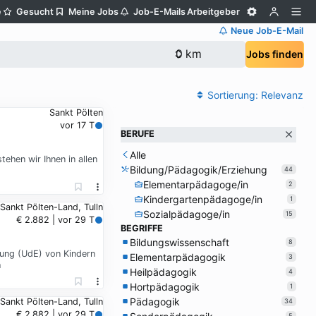
e
Gesucht
Meine Jobs
Job-E-Mails
Arbeitgeber
Neue Job-E-Mail
Jobs finden
Sortierung:
Relevanz
Sankt Pölten
vor 17 T
BERUFE
Alle
tehen wir Ihnen in allen
Bildung/Pädagogik/Erziehung
44
Elementarpädagoge/in
2
Kindergartenpädagoge/in
1
 Sankt Pölten-Land, Tulln
Sozialpädagoge/in
15
€ 2.882 | vor 29 T
BEGRIFFE
Bildungswissenschaft
8
ehung (UdE) von Kindern
Elementarpädagogik
3
h
Heilpädagogik
4
Hortpädagogik
1
Pädagogik
 Sankt Pölten-Land, Tulln
34
€ 2.882 | vor 29 T
5