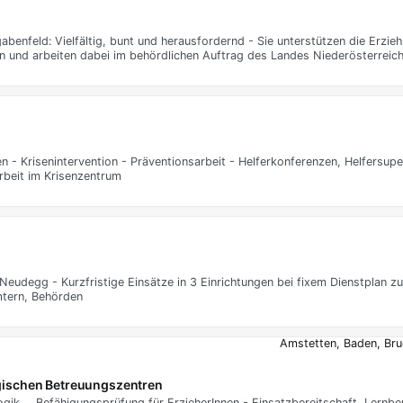
abenfeld: Vielfältig, bunt und herausfordernd - Sie unterstützen die Erzi
en und arbeiten dabei im behördlichen Auftrag des Landes Niederösterreic
 - Krisenintervention - Präventionsarbeit - Helferkonferenzen, Helfersupe
beit im Krisenzentrum
d Neudegg - Kurzfristige Einsätze in 3 Einrichtungen bei fixem Dienstplan 
mtern, Behörden
Amstetten, Baden, Br
gischen Betreuungszentren
gik … Befähigungsprüfung für ErzieherInnen - Einsatzbereitschaft, Lernber