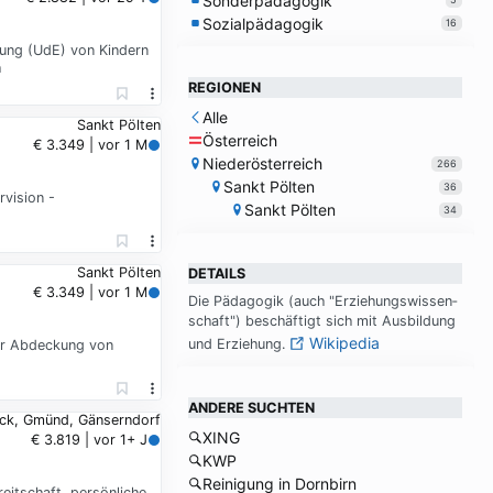
Sonderpädagogik
Sozialpädagogik
16
ehung (UdE) von Kindern
h
REGIONEN
Alle
Sankt Pölten
Österreich
€ 3.349 | vor 1 M
Niederösterreich
266
Sankt Pölten
36
rvision -
Sankt Pölten
34
Sankt Pölten
DETAILS
€ 3.349 | vor 1 M
Die Päd­ago­gik (auch "Er­zie­hungs­wis­sen­
schaft") be­schäf­tigt sich mit Aus­bil­dung
Wikipedia
und Er­zie­hung.
zur Abdeckung von
ANDERE SUCHTEN
uck, Gmünd, Gänserndorf
XING
€ 3.819 | vor 1+ J
KWP
Reinigung in Dornbirn
eitschaft, persönliche