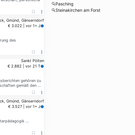
Pasching
Steinakirchen am Forst
uck, Gmünd, Gänserndorf
€ 3.022 | vor 1+ J
erung des
Sankt Pölten
€ 2.882 | vor 21 T
gsberichten gehören zu
enschaften gemäß den …
uck, Gmünd, Gänserndorf
€ 3.527 | vor 1+ J
ntarpädagogik …