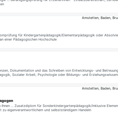
gen
Amstetten, Baden, Br
lomprüfung für Kindergartenpädagogik/Elementarpädagogik oder Absolvi
an einer Pädagogischen Hochschule
renzen, Dokumentation und das Schreiben von Entwicklungs- und Betreuun
agogik, Sozialer Arbeit, Psychologie oder Bildungs- und Erziehungswiss
Amstetten, Baden, Br
dagogen
n Ihnen … Zusatzdiplom für Sonderkindergartenpädagogik/Inklusive Eleme
aft zu eigenverantwortlichem und selbstständigem Handeln