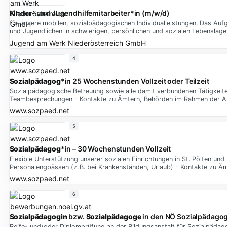
Kinder- und Jugendhilfemitarbeiter*in (m/w/d)
für unsere mobilen, sozialpädagogischen Individualleistungen. Das Aufg
und Jugendlichen in schwierigen, persönlichen und sozialen Lebenslag
Jugend am Werk Niederösterreich GmbH
4
Sozialpädagog
*in 25 Wochenstunden Vollzeit oder Teilzeit
Sozialpädagogische Betreuung sowie alle damit verbundenen Tätigkeiten
Teambesprechungen - Kontakte zu Ämtern, Behörden im Rahmen der Ar
www.sozpaed.net
5
Sozialpädagog
*in – 30 Wochenstunden Vollzeit
Flexible Unterstützung unserer sozialen Einrichtungen in St. Pölten un
Personalengpässen (z. B. bei Krankenständen, Urlaub) - Kontakte zu Ä
www.sozpaed.net
6
Sozialpädagogin
bzw.
Sozialpädagoge
in den NÖ Sozialpädago
Reife- und/oder Diplomprüfung an der Bildungsanstalt für Sozialpädago