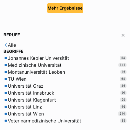
Mehr Ergebnisse
BERUFE
Alle
BEGRIFFE
Johannes Kepler Universität
54
Medizinische Universität
141
Montanuniversität Leoben
16
TU Wien
64
Universität Graz
46
Universität Innsbruck
91
Universität Klagenfurt
29
Universität Linz
46
Universität Wien
214
Veterinärmedizinische Universität
85