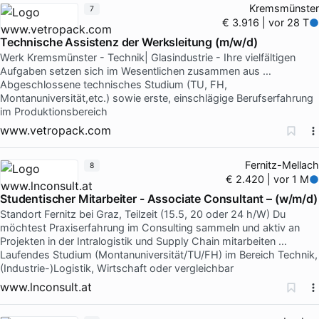
Kremsmünster
7
€ 3.916 | vor 28 T
Technische Assistenz der Werksleitung (m/w/d)
Werk Kremsmünster - Technik| Glasindustrie - Ihre vielfältigen
Aufgaben setzen sich im Wesentlichen zusammen aus …
Abgeschlossene technisches Studium (TU, FH,
Montanuniversität,etc.) sowie erste, einschlägige Berufserfahrung
im Produktionsbereich
www.vetropack.com
Fernitz-Mellach
8
€ 2.420 | vor 1 M
Studentischer Mitarbeiter - Associate Consultant – (w/m/d)
Standort Fernitz bei Graz, Teilzeit (15.5, 20 oder 24 h/W) Du
möchtest Praxiserfahrung im Consulting sammeln und aktiv an
Projekten in der Intralogistik und Supply Chain mitarbeiten …
Laufendes Studium (Montanuniversität/TU/FH) im Bereich Technik,
(Industrie-)Logistik, Wirtschaft oder vergleichbar
www.lnconsult.at