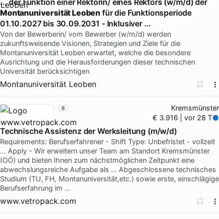
... der Funktion einer Rektorin/ eines Rektors (w/m/d) der
Montanuniversität Leoben
für die Funktionsperiode
01.10.2027 bis 30.09.2031 - Inklusiver ...
Von der Bewerberin/ vom Bewerber (w/m/d) werden
zukunftsweisende Visionen, Strategien und Ziele für die
Montanuniversität Leoben erwartet, welche die besondere
Ausrichtung und die Herausforderungen dieser technischen
Universität berücksichtigen
Montanuniversität Leoben
Kremsmünster
6
€ 3.916 | vor 28 T
Technische Assistenz der Werksleitung (m/w/d)
Requirements: Berufserfahrener - Shift Type: Unbefristet - vollzeit
… Apply - Wir erweitern unser Team am Standort Kremsmünster
(OÖ) und bieten Ihnen zum nächstmöglichen Zeitpunkt eine
abwechslungsreiche Aufgabe als … Abgeschlossene technisches
Studium (TU, FH, Montanuniversität,etc.) sowie erste, einschlägige
Berufserfahrung im …
www.vetropack.com