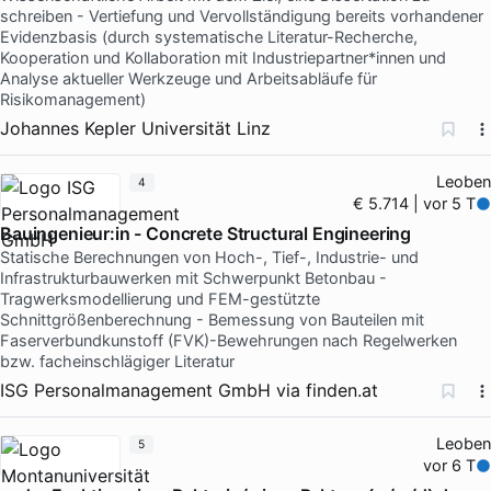
schreiben - Vertiefung und Vervollständigung bereits vorhandener
Evidenzbasis (durch systematische Literatur-Recherche,
Kooperation und Kollaboration mit Industriepartner*innen und
Analyse aktueller Werkzeuge und Arbeitsabläufe für
Risikomanagement)
Johannes Kepler Universität Linz
Leoben
4
€ 5.714 | vor 5 T
Bauingenieur:in - Concrete Structural Engineering
Statische Berechnungen von Hoch-, Tief-, Industrie- und
Infrastrukturbauwerken mit Schwerpunkt Betonbau -
Tragwerksmodellierung und FEM-gestützte
Schnittgrößenberechnung - Bemessung von Bauteilen mit
Faserverbundkunstoff (FVK)-Bewehrungen nach Regelwerken
bzw. facheinschlägiger Literatur
ISG Personalmanagement GmbH
via
finden.at
Leoben
5
vor 6 T