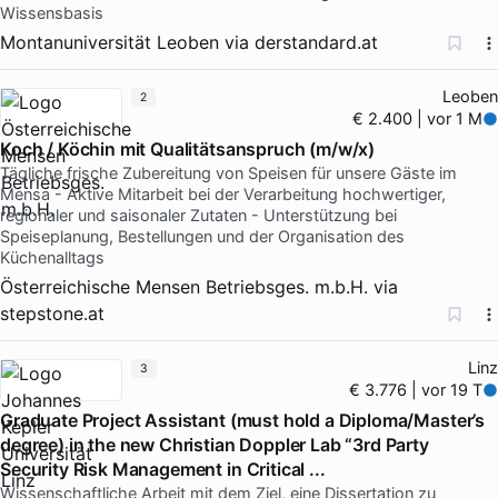
Wissensbasis
Montanuniversität Leoben
via
derstandard.at
Leoben
2
€ 2.400 | vor 1 M
Koch / Köchin mit Qualitätsanspruch (m/w/x)
Tägliche frische Zubereitung von Speisen für unsere Gäste im
Mensa - Aktive Mitarbeit bei der Verarbeitung hochwertiger,
regionaler und saisonaler Zutaten - Unterstützung bei
Speiseplanung, Bestellungen und der Organisation des
Küchenalltags
Österreichische Mensen Betriebsges. m.b.H.
via
stepstone.at
Linz
3
€ 3.776 | vor 19 T
Graduate Project Assistant (must hold a Diploma/Master’s
degree) in the new Christian Doppler Lab “3rd Party
Security Risk Management in Critical ...
Wissenschaftliche Arbeit mit dem Ziel, eine Dissertation zu