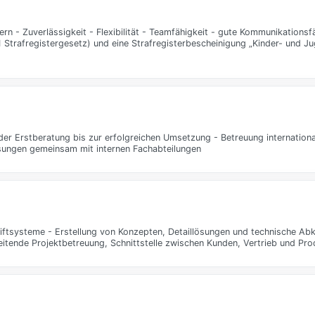
 Zuverlässigkeit - Flexibilität - Teamfähigkeit - gute Kommunikationsfähi
.1 Strafregistergesetz) und eine Strafregisterbescheinigung „Kinder- und J
er Erstberatung bis zur erfolgreichen Umsetzung - Betreuung internationa
sungen gemeinsam mit internen Fachabteilungen
iftsysteme - Erstellung von Konzepten, Detaillösungen und technische Abkl
itende Projektbetreuung, Schnittstelle zwischen Kunden, Vertrieb und Pro