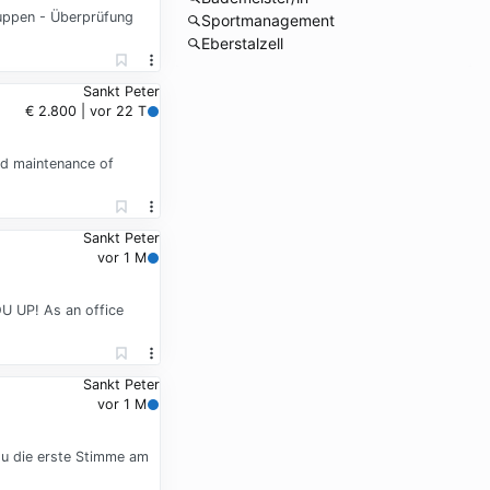
uppen - Überprüfung
Sportmanagement
Eberstalzell
Sankt Peter
€ 2.800 | vor 22 T
nd maintenance of
Sankt Peter
vor 1 M
U UP! As an office
Sankt Peter
vor 1 M
du die erste Stimme am