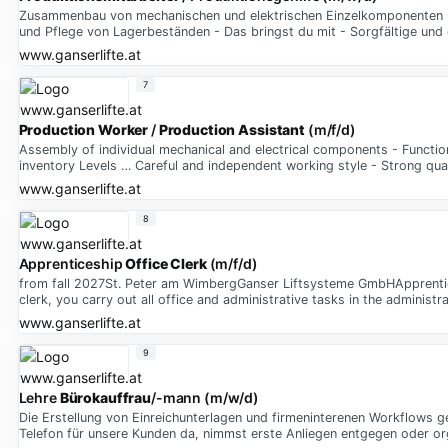
Zusammenbau von mechanischen und elektrischen Einzelkomponenten -
und Pflege von Lagerbeständen - Das bringst du mit - Sorgfältige und
www.ganserlifte.at
7
Production
Worker
/
Production
Assistant
(m/f/d)
Assembly of individual mechanical and electrical components - Function
inventory Levels … Careful and independent working style - Strong qua
www.ganserlifte.at
8
Apprenticeship
Office
Clerk
(m/f/d)
from fall 2027St. Peter am WimbergGanser Liftsysteme GmbHApprentice
clerk, you carry out all office and administrative tasks in the administr
www.ganserlifte.at
9
Lehre
Bürokauffrau
/-mann (m/w/d)
Die Erstellung von Einreichunterlagen und firmeninterenen Workflows g
Telefon für unsere Kunden da, nimmst erste Anliegen entgegen oder or