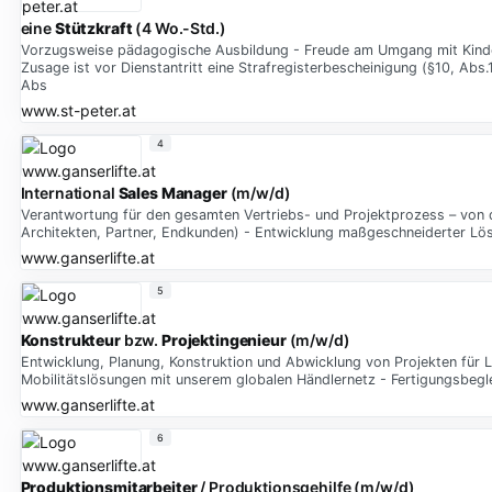
eine
Stützkraft
(4 Wo.-Std.)
Vorzugsweise pädagogische Ausbildung - Freude am Umgang mit Kindern -
Zusage ist vor Dienstantritt eine Strafregisterbescheinigung (§10, Abs
Abs
www.st-peter.at
4
International
Sales
Manager
(m/w/d)
Verantwortung für den gesamten Vertriebs- und Projektprozess – von d
Architekten, Partner, Endkunden) - Entwicklung maßgeschneiderter Lö
www.ganserlifte.at
5
Konstrukteur
bzw.
Projektingenieur
(m/w/d)
Entwicklung, Planung, Konstruktion und Abwicklung von Projekten für L
Mobilitätslösungen mit unserem globalen Händlernetz - Fertigungsbegle
www.ganserlifte.at
6
Produktionsmitarbeiter
/ Produktionsgehilfe (m/w/d)