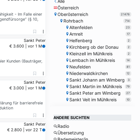
Alle
Österreich
Oberösterreich
gkeit - Im Falle einer
21476
ugendfürsorge“ (§ 10,
Rohrbach
714
Altenfelden
23
Arnreit
17
Helfenberg
Sankt Peter
2
€ 3.600 | vor 1 M
Kirchberg ob der Donau
2
Kleinzell im Mühlkreis
2
Lembach im Mühlkreis
14
ler Kunden (Bauträger,
Neufelden
81
Niederwaldkirchen
12
Sankt Johann am Wimberg
3
Sankt Peter
Sankt Martin im Mühlkreis
79
€ 3.000 | vor 1 M
Sankt Peter am Wimberg
27
Sankt Veit im Mühlkreis
10
ärung für barrierefreie
duktion
ANDERE SUCHTEN
Sankt Peter
Radio
€ 2.800 | vor 22 T
Übersetzung
Bademeister/in