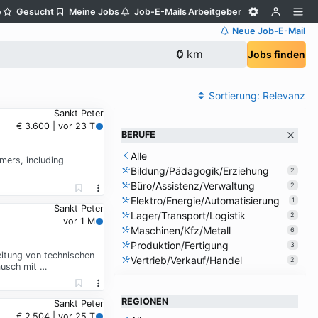
e
Gesucht
Meine Jobs
Job-E-Mails
Arbeitgeber
Neue Job-E-Mail
Jobs finden
Sortierung:
Relevanz
Sankt Peter
€ 3.600 | vor 23 T
BERUFE
Alle
mers, including
Bildung/Pädagogik/Erziehung
2
Büro/Assistenz/Verwaltung
2
Elektro/Energie/Automatisierung
1
Sankt Peter
Lager/Transport/Logistik
2
vor 1 M
Maschinen/Kfz/Metall
6
Produktion/Fertigung
3
eitung von technischen
Vertrieb/Verkauf/Handel
2
ausch mit …
REGIONEN
Sankt Peter
€ 2.504 | vor 25 T