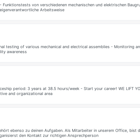
 Funktionstests von verschiedenen mechanischen und elektrischen Baugr
 eigenverantwortliche Arbeitsweise
al testing of various mechanical and electrical assemblies - Monitoring a
lity awareness
ship period: 3 years at 38.5 hours/week - Start your career! WE LIFT YO
ative and organizational area
ehört ebenso zu deinen Aufgaben. Als Mitarbeiter in unserem Office, bist 
ganisierst den Kontakt zur richtigen Ansprechperson