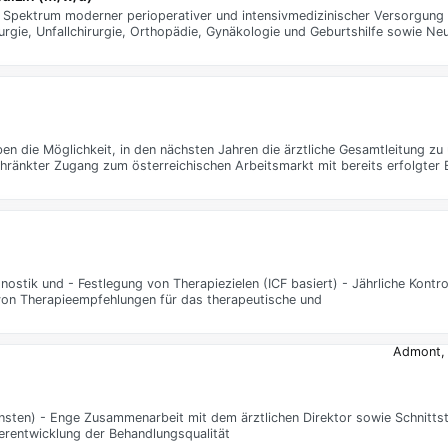
es Spektrum moderner perioperativer und intensivmedizinischer Versorgung
rgie, Unfallchirurgie, Orthopädie, Gynäkologie und Geburtshilfe sowie Ne
ben die Möglichkeit, in den nächsten Jahren die ärztliche Gesamtleitung z
hränkter Zugang zum österreichischen Arbeitsmarkt mit bereits erfolgter E
ostik und - Festlegung von Therapiezielen (ICF basiert) - Jährliche Kontr
 von Therapieempfehlungen für das therapeutische und
Admont, 
sten) - Enge Zusammenarbeit mit dem ärztlichen Direktor sowie Schnittstel
erentwicklung der Behandlungsqualität