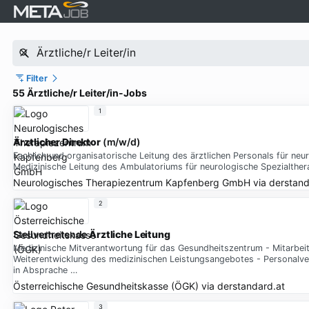
Filter
55 Ärztliche/r Leiter/in-Jobs
1
Ärztlicher Direktor
(m/w/d)
Fachlich und organisatorische Leitung des ärztlichen Personals für n
Medizinische Leitung des Ambulatoriums für neurologische Spezialther
Neurologisches Therapiezentrum Kapfenberg GmbH
via
derstand
2
Stellvertretende
Ärztliche Leitung
Medizinische Mitverantwortung für das Gesundheitszentrum - Mitarbei
Weiterentwicklung des medizinischen Leistungsangebotes - Personalv
in Absprache …
Österreichische Gesundheitskasse (ÖGK)
via
derstandard.at
3