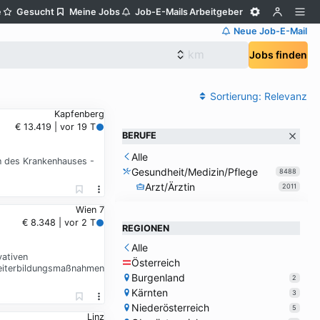
e
Gesucht
Meine Jobs
Job-E-Mails
Arbeitgeber
Neue Job-E-Mail
Jobs finden
Sortierung:
Relevanz
Kapfenberg
€ 13.419 | vor 19 T
BERUFE
Alle
h des Krankenhauses -
Gesundheit/Medizin/Pflege
8488
Arzt/Ärztin
2011
Wien 7
€ 8.348 | vor 2 T
REGIONEN
Alle
vativen
Österreich
Weiterbildungsmaßnahmen
Burgenland
2
Kärnten
3
Niederösterreich
5
Linz