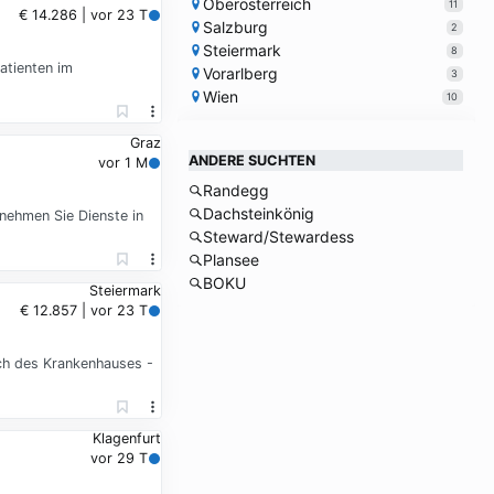
Oberösterreich
11
€ 14.286 | vor 23 T
Salzburg
2
Steiermark
8
atienten im
Vorarlberg
3
Wien
10
Graz
ANDERE SUCHTEN
vor 1 M
Randegg
Dachsteinkönig
rnehmen Sie Dienste in
Steward/Stewardess
Plansee
BOKU
Steiermark
€ 12.857 | vor 23 T
ich des Krankenhauses -
Klagenfurt
vor 29 T