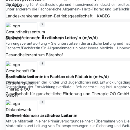
Die Abteilung für Anästhesiologie und Intensivmedizin deckt ein breit
unter anderem die Fachbereiche Allgemein- Herz-Thorax und Gefäßchiru
Landeskrankenanstalten-Betriebsgesellschaft – KABEG
7
Stellvertretende/n
Ärztliche/n Leiter
/in (m/w/d)
Führungsverantwortung – Sie unterstützen die ärztliche Leitung und ha
Facharzt/Fachärztin für Allgemeinmedizin oder Innere Medizin - Unbesc
Gesundheitszentrum Bärenhof
8
Ärztliche:r Leiter
:in im Fachbereich Pädiatrie (m/w/d)
Erstuntersuchungen der Kinder und Jugendlichen inkl. Entwicklungsdiagn
Feststellung der Entwicklungsverläufe - Befunderstellung inkl. Angabe
Gesellschaft für ganzheitliche Förderung und Therapie OÖ GmbH
9
Stellvertretende:r
ärztliche:r Leiter
:in
Aktive Mitarbeit in einer Primärversorgungseinheit (Übernahme von Dien
Moderation und Leitung von Fallbesprechungen zur Sicherung und Weit