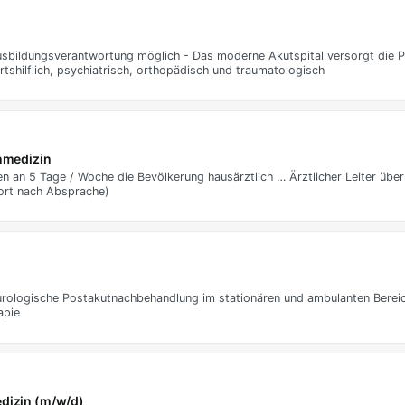
Ausbildungsverantwortung möglich - Das moderne Akutspital versorgt die P
rtshilflich, psychiatrisch, orthopädisch und traumatologisch
nmedizin
en an 5 Tage / Woche die Bevölkerung hausärztlich … Ärztlicher Leiter übe
tort nach Absprache)
neurologische Postakutnachbehandlung im stationären und ambulanten Bere
apie
edizin (m/w/d)