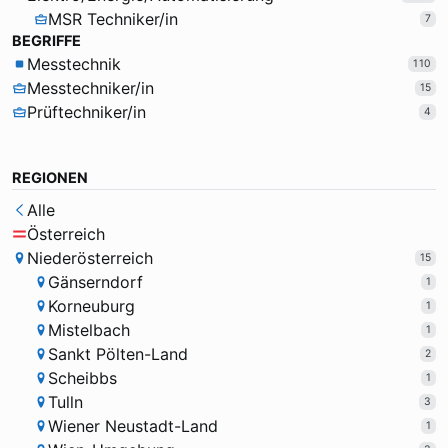
MSR Techniker/in
7
BEGRIFFE
Messtechnik
110
Messtechniker/in
15
Prüftechniker/in
4
REGIONEN
Alle
Österreich
Niederösterreich
15
Gänserndorf
1
Korneuburg
1
Mistelbach
1
Sankt Pölten-Land
2
Scheibbs
1
Tulln
3
Wiener Neustadt-Land
1