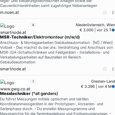
regel- und steuerungstechnischen Anlagen sowie der
Gasverdichtereinheiten samt zugehöriger Nebenanlagen
m.noen.at
Niederösterreich, Wien
6
€ 3.000 | vor 25 T
MSR-Techniker
/Elektromonteur (m/w/d)
Anschluss- & Montagearbeiten Gebäudeautomation · [NÖ / Wien] ·
Vollzeit - Das machst du bei uns: Verdrahtung und Anschluss von
MSR-/GA-Schaltschränken und Feldgeräten - Installations- und
Verkabelungsarbeiten auf Baustellen im Bereich
Gebäudeautomation
smartnode.at
Gresten-Land
7
€ 3.396 | vor 4 M
Messtechniker
(*all genders)
Du führst Messungen mittels optischen und taktilen
Koordinatenmessgeräten in der Prototypen-, Vorserien- und
Serienphase durch. - Du erstellst Messprogramme und
Messberichte für die Serienbegleitung und Erstbemusterungen. -