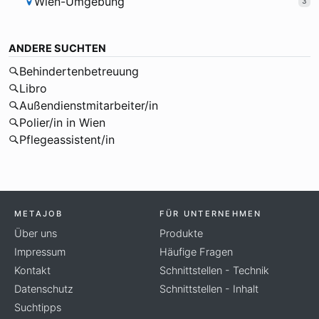
Wien-Umgebung
3
ANDERE SUCHTEN
Behindertenbetreuung
Libro
Außendienstmitarbeiter/in
Polier/in in Wien
Pflegeassistent/in
METAJOB
FÜR UNTERNEHMEN
Über uns
Produkte
Impressum
Häufige Fragen
Kontakt
Schnittstellen - Technik
Datenschutz
Schnittstellen - Inhalt
Suchtipps