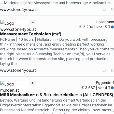
… Moderne digitale Messsysteme und hochwertige Arbeitsmittel
www.stone4you.at
Hollabrunn
4
€ 2.200 | vor 15 T
Measurement Technician
(m/f)
Full-time | 40 hours | Hollabrunn - Do you work with precision,
think in three dimensions, and enjoy creating perfect working
drawings based on accurate measurements? Then you’ve come to
the right place! As a Surveying Technician (m/f/d), you’ll serve as
the link between the construction site, planning, and production,
laying the …
www.stone4you.at
Eggendorf
5
€ 3.667 | vor 4 T
MSR Mechaniker
:in & Betriebselektriker:in (ALL GENDERS)
Betrieb, Wartung und Instandhaltung gemäß Wartungsplan der
Erdgasverdichterstation Eggendorf sowie der Erdgasstationen im
Bundesland Niederösterreich - Betreuung der elektro- bzw. mess-,