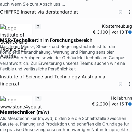
auch wenn Sie zum Abschluss …
CHIFFRE Inserat
via
derstandard.at
Klosterneuburg
2
€ 3.100 | vor 10 T
MSR-Techniker
:in im Forschungsbereich
Das Team Mess-, Steuer- und Regelungstechnik ist für die
komplette Instandhaltung, Wartung und Planung sensibler
technischer Anlagen sowie der Gebäudeleittechnik am Campus
verantwortlich. Zur Erweiterung unseres Teams suchen wir eine
flexible und verlässliche Persönlichkeit
Institute of Science and Technology Austria
via
finden.at
Hollabrunn
3
€ 2.200 | vor 15 T
Messtechniker
(m/w)
Als Messtechniker (m/w/d) bilden Sie die Schnittstelle zwischen
Baustelle, Planung und Produktion und schaffen die Grundlage für
die präzise Umsetzung unserer hochwertigen Natursteinprojekte