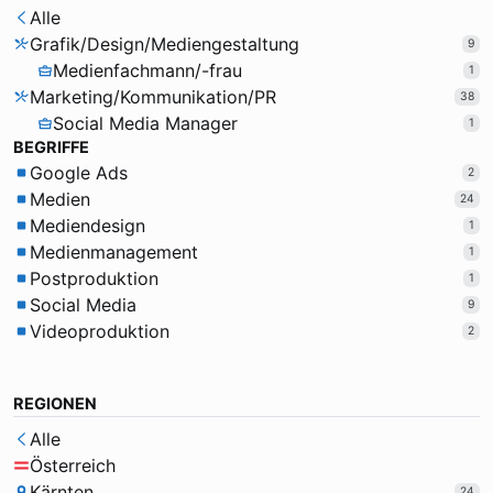
Alle
Grafik/Design/Mediengestaltung
9
Medienfachmann/-frau
1
Marketing/Kommunikation/PR
38
Social Media Manager
1
BEGRIFFE
Google Ads
2
Medien
24
Mediendesign
1
Medienmanagement
1
Postproduktion
1
Social Media
9
Videoproduktion
2
REGIONEN
Alle
Österreich
Kärnten
24