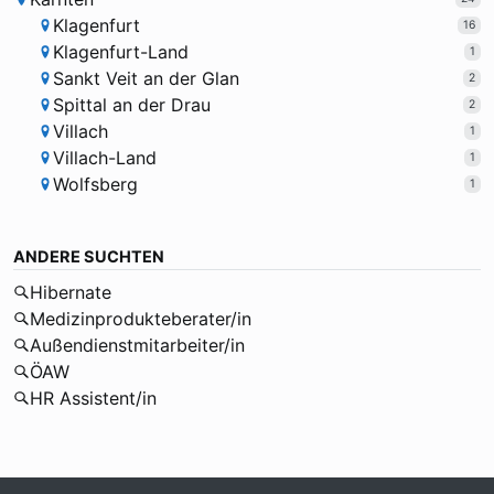
Klagenfurt
16
Klagenfurt-Land
1
Sankt Veit an der Glan
2
Spittal an der Drau
2
Villach
1
Villach-Land
1
Wolfsberg
1
ANDERE SUCHTEN
Hibernate
Medizinprodukteberater/in
Außendienstmitarbeiter/in
ÖAW
HR Assistent/in