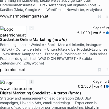
Erfahrung im Marketing, idealerweise aus Agentur- oder
Unternehmensumfeld … Praxiserfahrung mit digitalen Tools &
Kanälen (Meta, Google Ads, WordPress, Newsletter, Analytics)
www.harmonieimgarten.at
Klagenfurt
8
€ 1.000 | vor 5 M
Student:in Online Marketing (m/w/d)
Betreuung unserer Website - Social Media (LinkedIn, Instagram,
TikTok) - Content erstellen - Unterstützung bei Produkt-Launches
- Newsletter-Kampagnen - Branding & Positionierung - Kein reines
Posten – du gestaltest! WAS DICH ERWARTET - Flexible
Zeiteinteilung (20h/Woche)
paternioner.at
Klagenfurt
9
€ 2.500 | vor 4 T
Digital Marketing Specialist – Alturos (f/m/d)
Strategy and management of lead generation (SEO, SEA,
campaigns, LinkedIn Ads, email marketing) … Experience in
demand/lead generation or performance marketing, ideally in