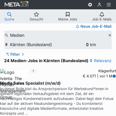
Suche
Gesucht
Meine Jobs
Job-E-Mails
Neue Job-E-Mail
Medien
Kärnten (Bundesland)
Filter
24 Medien-Jobs in Kärnten (Bundesland)
Relevanz
Klagenfurt
1
€ 4.071 | vor 1 M
Media Sales
Specialist (m/w/d)
In dieser Rolle bist du Ansprechperson für Werbekund*innen in
deinem regionalen Verkaufsgebiet mit dem Ziel, dir ein
nachhaltiges Kundennetzwerk aufzubauen. Dabei liegt dein Fokus
klar auf der aktiven Neukundengewinnung - Du kombinierst
klassische und digitale Medienformate, entwickelst kreative
Konzepte und …