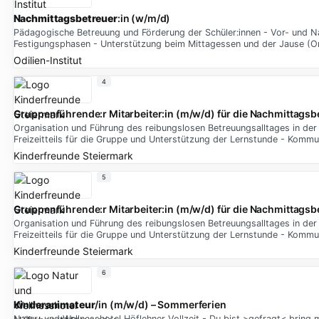
Nachmittagsbetreuer
:in (w/m/d)
Pädagogische Betreuung und Förderung der Schüler:innen - Vor- und 
Festigungsphasen - Unterstützung beim Mittagessen und der Jause (Or
Odilien-Institut
4
Gruppenführende:r Mitarbeiter:in (m/w/d) für die Nachmittags
Organisation und Führung des reibungslosen Betreuungsalltages in der
Freizeitteils für die Gruppe und Unterstützung der Lernstunde - Kommu
Kinderfreunde Steiermark
5
Gruppenführende:r Mitarbeiter:in (m/w/d) für die Nachmittags
Organisation und Führung des reibungslosen Betreuungsalltages in der
Freizeitteils für die Gruppe und Unterstützung der Lernstunde - Kommu
Kinderfreunde Steiermark
6
Kinderanimateur
/in (m/w/d) – Sommerferien
Natur- und Wellnesshotel Höflehner Vollzeit - Du bist >gefragt< bring 