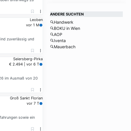
ANDERE SUCHTEN
Leoben
Handwerk
vor 1 M
BOKU in Wien
AOP
ind zuverlässig und
Iventa
Mauerbach
Seiersberg-Pirka
€ 2.494 | vor 6 T
2026 im Ausmaß von 20
Groß Sankt Florian
vor 7 T
rfahrungen sowie ein