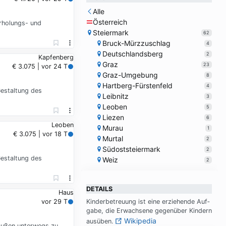
Alle
Österreich
rholungs- und
Steiermark
62
Bruck-Mürzzuschlag
4
Deutschlandsberg
2
Kapfenberg
Graz
23
€ 3.075 | vor 24 T
Graz-Umgebung
8
Hartberg-Fürstenfeld
4
Gestaltung des
Leibnitz
3
Leoben
5
Liezen
6
Leoben
Murau
1
€ 3.075 | vor 18 T
Murtal
2
Südoststeiermark
2
Gestaltung des
Weiz
2
DETAILS
Haus
vor 29 T
Kin­der­be­treu­ung ist ei­ne er­zie­hen­de Auf­
ga­be, die Er­wach­se­ne ge­gen­über Kin­dern
Wikipedia
aus­üben.
raußen unterwegs zu