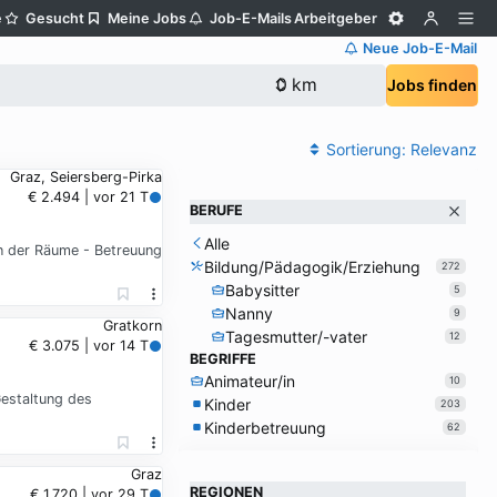
e
Gesucht
Meine Jobs
Job-E-Mails
Arbeitgeber
Neue Job-E-Mail
Jobs finden
Sortierung:
Relevanz
Graz, Seiersberg-Pirka
€ 2.494 | vor 21 T
BERUFE
Alle
en der Räume - Betreuung
Bildung/Pädagogik/Erziehung
272
Babysitter
5
Nanny
9
Gratkorn
Tagesmutter/-vater
12
€ 3.075 | vor 14 T
BEGRIFFE
Animateur/in
10
Gestaltung des
Kinder
203
Kinderbetreuung
62
Graz
REGIONEN
€ 1.720 | vor 29 T