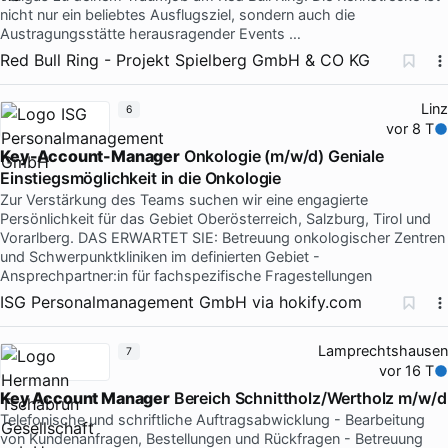
nicht nur ein beliebtes Ausflugsziel, sondern auch die
Austragungsstätte herausragender Events …
Red Bull Ring - Projekt Spielberg GmbH & CO KG
Linz
6
vor 8 T
Key-Account-Manager
Onkologie (m/w/d) Geniale
Einstiegsmöglichkeit in die Onkologie
Zur Verstärkung des Teams suchen wir eine engagierte
Persönlichkeit für das Gebiet Oberösterreich, Salzburg, Tirol und
Vorarlberg. DAS ERWARTET SIE: Betreuung onkologischer Zentren
und Schwerpunktkliniken im definierten Gebiet -
Ansprechpartner:in für fachspezifische Fragestellungen
ISG Personalmanagement GmbH
via
hokify.com
Lamprechtshausen
7
vor 16 T
Key Account Manager
Bereich Schnittholz/Wertholz m/w/d
Telefonische und schriftliche Auftragsabwicklung - Bearbeitung
von Kundenanfragen, Bestellungen und Rückfragen - Betreuung