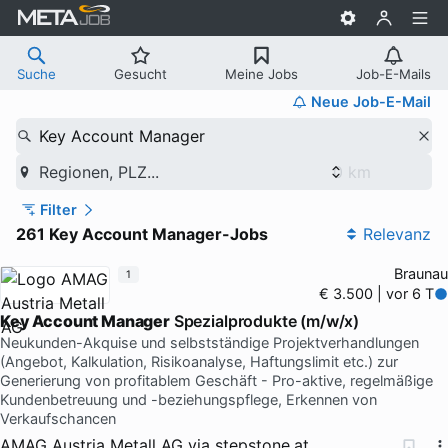
Suche
Gesucht
Meine Jobs
Job-E-Mails
Neue Job-E-Mail
Key Account Manager
Regionen, PLZ...
Filter
261 Key Account Manager-Jobs
Relevanz
Braunau
1
€ 3.500 | vor 6 T
Key Account Manager
Spezialprodukte (m/w/x)
Neukunden-Akquise und selbstständige Projektverhandlungen
(Angebot, Kalkulation, Risikoanalyse, Haftungslimit etc.) zur
Generierung von profitablem Geschäft - Pro-aktive, regelmäßige
Kundenbetreuung und -beziehungspflege, Erkennen von
Verkaufschancen
AMAG Austria Metall AG
via
stepstone.at