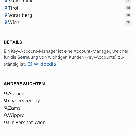
Steiermark
14
Tirol
18
Vorarlberg
16
Wien
76
DETAILS
Ein Key-Ac­count-Ma­na­ger ist ei­ne Ac­count-Ma­na­ger, wel­cher
für die Be­treu­ung von wich­ti­gen Kun­den (Key-Ac­counts) zu­
Wikipedia
stän­dig ist.
ANDERE SUCHTEN
Agrana
Cybersecurity
Zams
Wippro
Universität Wien