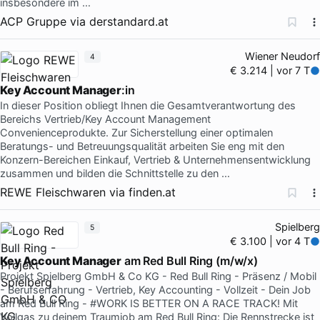
insbesondere im …
ACP Gruppe
via
derstandard.at
Wiener Neudorf
4
€ 3.214 | vor 7 T
Key Account Manager
:in
In dieser Position obliegt Ihnen die Gesamtverantwortung des
Bereichs Vertrieb/Key Account Management
Convenienceprodukte. Zur Sicherstellung einer optimalen
Beratungs- und Betreuungsqualität arbeiten Sie eng mit den
Konzern-Bereichen Einkauf, Vertrieb & Unternehmensentwicklung
zusammen und bilden die Schnittstelle zu den …
REWE Fleischwaren
via
finden.at
Spielberg
5
€ 3.100 | vor 4 T
Key Account Manager
am Red Bull Ring (m/w/x)
Projekt Spielberg GmbH & Co KG - Red Bull Ring - Präsenz / Mobil
- Berufserfahrung - Vertrieb, Key Accounting - Vollzeit - Dein Job
am Red Bull Ring - #WORK IS BETTER ON A RACE TRACK! Mit
Vollgas zu deinem Traumjob am Red Bull Ring: Die Rennstrecke ist