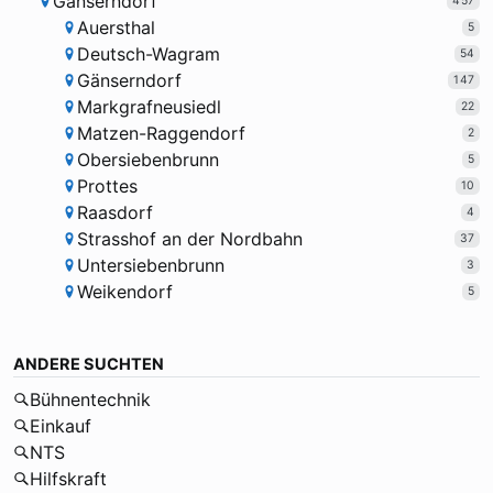
Gänserndorf
457
Auersthal
5
Deutsch-Wagram
54
Gänserndorf
147
Markgrafneusiedl
22
Matzen-Raggendorf
2
Obersiebenbrunn
5
Prottes
10
Raasdorf
4
Strasshof an der Nordbahn
37
Untersiebenbrunn
3
Weikendorf
5
ANDERE SUCHTEN
Bühnentechnik
Einkauf
NTS
Hilfskraft