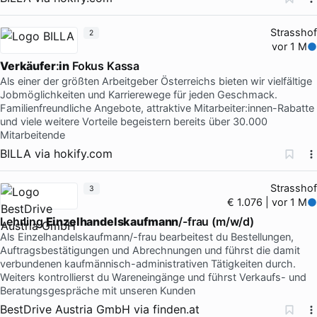
Strasshof
2
vor 1 M
Verkäufer
:
in
Fokus Kassa
Als einer der größten Arbeitgeber Österreichs bieten wir vielfältige
Jobmöglichkeiten und Karrierewege für jeden Geschmack.
Familienfreundliche Angebote, attraktive Mitarbeiter:innen-Rabatte
und viele weitere Vorteile begeistern bereits über 30.000
Mitarbeitende
BILLA
via
hokify.com
Strasshof
3
€ 1.076 | vor 1 M
Lehrling
Einzelhandelskaufmann
/-frau (m/w/d)
Als Einzelhandelskaufmann/-frau bearbeitest du Bestellungen,
Auftragsbestätigungen und Abrechnungen und führst die damit
verbundenen kaufmännisch-administrativen Tätigkeiten durch.
Weiters kontrollierst du Wareneingänge und führst Verkaufs- und
Beratungsgespräche mit unseren Kunden
BestDrive Austria GmbH
via
finden.at