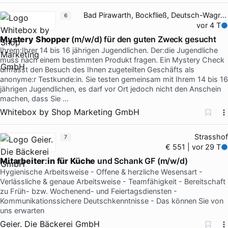
Bad Pirawarth, Bockfließ, Deutsch-Wagram
6
vor 4 T
Mystery
Shopper
(m/w/d) für den guten Zweck gesucht
Ihrem:Ihrer 14 bis 16 jährigen Jugendlichen. Der:die Jugendliche
muss nach einem bestimmten Produkt fragen. Ein Mystery Check
umfasst den Besuch des Ihnen zugeteilten Geschäfts als
anonyme:r Testkunde:in. Sie testen gemeinsam mit Ihrem 14 bis 16
jährigen Jugendlichen, es darf vor Ort jedoch nicht den Anschein
machen, dass Sie …
Whitebox by Shop Marketing GmbH
Strasshof
7
€ 551 | vor 29 T
Mitarbeiter
:
in
für
Küche
und Schank GF (m/w/d)
Hygienische Arbeitsweise - Offene & herzliche Wesensart -
Verlässliche & genaue Arbeitsweise - Teamfähigkeit - Bereitschaft
zu Früh- bzw. Wochenend- und Feiertagsdiensten -
Kommunikationssichere Deutschkenntnisse - Das können Sie von
uns erwarten
Geier. Die Bäckerei GmbH