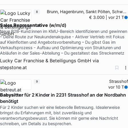
Brunn, Hagenbrunn, Sankt Pölten, Schwechat
8
€ 3.000 | vor 21 T
Sales
Representative
(w/m/d)
Neue B2B-Kund:innen im KMU-Bereich identifizieren und gewinnen
– Deine Route zur Neukundenakquise - Aktiver Vertrieb mit Fokus
auf Kleinflotten und Angebotsvorbereitung – Du gibst Gas im
Verkaufsprozess - Aufbau und Optimierung von Strukturen und
Abläufen in der Sales-Abteilung – Du gestaltest das Streckennetz
Lucky Car Franchise & Beteiligungs GmbH
via
stepstone.at
Strasshof
9
vor 10 T
Babysitter
für 2 Kinder in 2231 Strasshof an der Nordbahn
benötigt
Für 2 Kinder suchen wir eine liebevolle Betreuung. Idealerweise
bringst du Erfahrungen mit, bist zuverlässig und
verantwortungsbewusst. Sie können mir gerne eine Nachricht
schreiben, um Details zu besprechen.