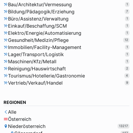
Bau/Architektur/Vermessung
1
Bildung/Pädagogik/Erziehung
7
Büro/Assistenz/Verwaltung
1
Einkauf/Beschaffung/SCM
1
Elektro/Energie/Automatisierung
1
Gesundheit/Medizin/Pflege
12
Immobilien/Facility-Management
1
Lager/Transport/Logistik
1
Maschinen/Kfz/Metall
1
Reinigung/Hauswirtschaft
2
Tourismus/Hotellerie/Gastronomie
4
Vertrieb/Verkauf/Handel
9
REGIONEN
Alle
Österreich
Niederösterreich
13217