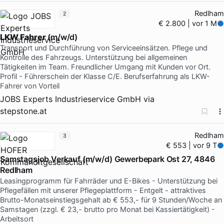
Redlham
2
€ 2.800 | vor 1 M
LKW
Fahrer
(m/w/d)
Transport und Durchführung von Serviceeinsätzen. Pflege und
Kontrolle des Fahrzeugs. Unterstützung bei allgemeinen
Tätigkeiten im Team. Freundlicher Umgang mit Kunden vor Ort.
Profil - Führerschein der Klasse C/E. Berufserfahrung als LKW-
Fahrer von Vorteil
JOBS Experts Industrieservice GmbH
via
stepstone.at
Redlham
3
€ 553 | vor 9 T
Samstagsjob Verkauf (m/w/d) Gewerbepark Ost 27, 4846
Redlham
Leasingprogramm für Fahrräder und E-Bikes - Unterstützung bei
Pflegefällen mit unserer Pflegeplattform - Entgelt - attraktives
Brutto-Monatseinstiegsgehalt ab € 553,- für 9 Stunden/Woche an
Samstagen (zzgl. € 23,- brutto pro Monat bei Kassiertätigkeit) -
Arbeitsort