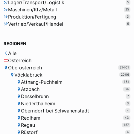
Lager/Transport/Logistik
5
Maschinen/Kfz/Metall
25
Produktion/Fertigung
3
Vertrieb/Verkauf/Handel
5
REGIONEN
Alle
Österreich
Oberösterreich
21401
Vöcklabruck
2006
Attnang-Puchheim
151
Atzbach
34
Desselbrunn
7
Niederthalheim
3
Oberndorf bei Schwanenstadt
4
Redlham
43
Regau
157
Rüstorf
4