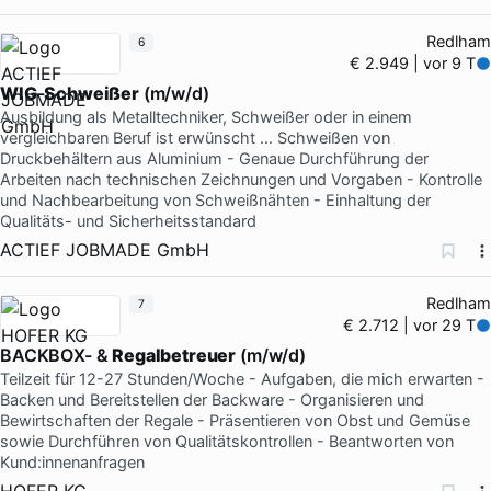
Redlham
6
€ 2.949 | vor 9 T
WIG
-
Schweißer
(m/w/d)
Ausbildung als Metalltechniker, Schweißer oder in einem
vergleichbaren Beruf ist erwünscht … Schweißen von
Druckbehältern aus Aluminium - Genaue Durchführung der
Arbeiten nach technischen Zeichnungen und Vorgaben - Kontrolle
und Nachbearbeitung von Schweißnähten - Einhaltung der
Qualitäts- und Sicherheitsstandard
ACTIEF JOBMADE GmbH
Redlham
7
€ 2.712 | vor 29 T
BACKBOX- &
Regalbetreuer
(m/w/d)
Teilzeit für 12-27 Stunden/Woche - Aufgaben, die mich erwarten -
Backen und Bereitstellen der Backware - Organisieren und
Bewirtschaften der Regale - Präsentieren von Obst und Gemüse
sowie Durchführen von Qualitätskontrollen - Beantworten von
Kund:innenanfragen
HOFER KG