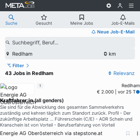
Suche
Gesucht
Meine Jobs
Job-E-Mails
Neue Job-E-Mail
Suchbegriff, Beruf...
Redlham
Filter
43 Jobs in Redlham
Relevanz
Redlham
1
€ 2.000 | vor 25 T
Kraftfahrer
:
in
(all genders)
Sie sind für die Abwicklung des gesamten Sammelverkehrs
zuständig und kehren täglich zum Standort zurück. Profil - Der
zukünftige Arbeitsplatz … Führerschein (C/E) - ADR Schein und
Kranschein ist von Vorteil - Berufserfahrung von Vorteil
Energie AG Oberösterreich
via
stepstone.at