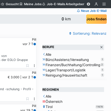
e
Gesucht
Meine Jobs
Job-E-Mails
Arbeitgeber
Neue Job-E-Mail
Jobs finden
Sortierung:
Relevanz
Pill
vor 7 T
BERUFE
Alle
g von
Büro/Assistenz/Verwaltung
es der EGLO Gruppe
1
Finanzen/Buchhaltung/Controlling
2
Lager/Transport/Logistik
1
Pill
Reinigung/Hauswirtschaft
1
€ 3.000 | vor 2 T
d -schulung - Profil -
REGIONEN
Alle
Österreich
Pill
Tirol
11678
vor 29 T