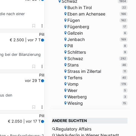
Schwaz
1904
Buch in Tirol
22
Eben am Achensee
die nach einer
166
Fügen
162
Fügenberg
17
Gallzein
6
Pill
Jenbach
169
€ 2.500 | vor 7 T
Pill
8
Schlitters
9
g bei der Bilanzierung
Schwaz
292
Stans
46
Strass im Zillertal
11
Pill
Terfens
40
vor 29 T
Vomp
179
Weer
5
aus den
Weerberg
3
Wiesing
15
Pill
ANDERE SUCHTEN
€ 2.050 | vor 17 T
Regulatory Affairs
Verkäufer/in in Wiener Neustadt
ten - Berufserfahrung: 2