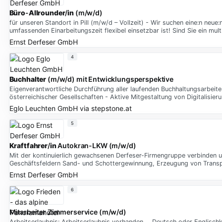
Büro
-
Allrounder
/
in
(m/w/d)
für unseren Standort in Pill (m/w/d – Vollzeit) - Wir suchen eine:n neue:
umfassenden Einarbeitungszeit flexibel einsetzbar ist! Sind Sie ein mul
Ernst Derfeser GmbH
4
Buchhalter
(m/w/d) mit Entwicklungsperspektive
Eigenverantwortliche Durchführung aller laufenden Buchhaltungsarbeite
österreichischer Gesellschaften - Aktive Mitgestaltung von Digitalisie
Eglo Leuchten GmbH
via
stepstone.at
5
Kraftfahrer
/
in
Autokran-LKW (m/w/d)
Mit der kontinuierlich gewachsenen Derfeser-Firmengruppe verbinden u
Geschäftsfeldern Sand- und Schottergewinnung, Erzeugung von Transp
Ernst Derfeser GmbH
6
Mitarbeiter Zimmerservice (m/w/d)
Arbeitserlaubnis: Arbeitserlaubnis vorhanden … Deutsch oder Englischk