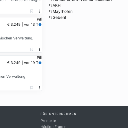
AKH
Mayrhofen
Geberit
Pill
€ 3.249 | vor 13 T
ischen Verwaltung,
Pill
€ 3.249 | vor 19 T
hen Verwaltung,
FÜR UNTERNEHMEN
Produkte
Häufige Fragen