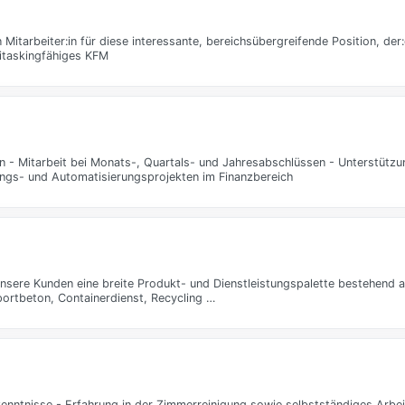
n Mitarbeiter:in für diese interessante, bereichsübergreifende Position, der:
titaskingfähiges KFM
n - Mitarbeit bei Monats-, Quartals- und Jahresabschlüssen - Unterstützun
rungs- und Automatisierungsprojekten im Finanzbereich
nsere Kunden eine breite Produkt- und Dienstleistungspalette bestehend 
ortbeton, Containerdienst, Recycling …
enntnisse - Erfahrung in der Zimmerreinigung sowie selbstständiges Arbei