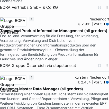
Fachbereiche
BORA Vertriebs GmbH & Co KG
Niederndorf
4
€ 2.991 | vor 5 T
Team
Lead
Product Information Management (all genders)
End-to-end-Verantwortung für die Erstellung, Strukturierung,
Verarbeitung, Verwaltung und Distribution von
Produktinformationen und Informationsprodukten über den
gesamten Produktlebenszyklus - Sicherstellung der
termingerechten Bereitstellung von Produktinformationen für
Launches und Änderungen in enger …
BORA Gruppe Österreich
via
stepstone.at
Kufstein, Niederndorf
5
€ 2.454 | vor 5 T
Customer Master
Data
Manager
(all genders)
Sicherstellung einer hohen Qualität, Konsistenz und Vollständigkeit
von Kunden- und Geschäftspartnerdaten - Verwaltung, Pflege und
Weiterentwicklung von Kundenstammdaten in den relevanten ERP
und CRM-Systemen - Enge Zusammenarbeit mit Vertrieb,