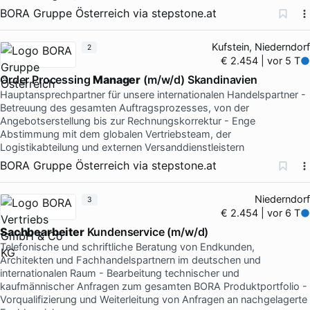
BORA Gruppe Österreich
via
stepstone.at
Kufstein, Niederndorf
2
€ 2.454 | vor 5 T
Order Processing
Manager
(m/w/d) Skandinavien
Hauptansprechpartner für unsere internationalen Handelspartner -
Betreuung des gesamten Auftragsprozesses, von der
Angebotserstellung bis zur Rechnungskorrektur - Enge
Abstimmung mit dem globalen Vertriebsteam, der
Logistikabteilung und externen Versanddienstleistern
BORA Gruppe Österreich
via
stepstone.at
Niederndorf
3
€ 2.454 | vor 6 T
Sachbearbeiter
Kundenservice (m/w/d)
Telefonische und schriftliche Beratung von Endkunden,
Architekten und Fachhandelspartnern im deutschen und
internationalen Raum - Bearbeitung technischer und
kaufmännischer Anfragen zum gesamten BORA Produktportfolio -
Vorqualifizierung und Weiterleitung von Anfragen an nachgelagerte