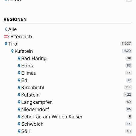
REGIONEN
Alle
Österreich
Tirol
11637
Kufstein
1620
Bad Häring
38
Ebbs
83
Ellmau
44
Erl
17
Kirchbichl
114
Kufstein
422
Langkampfen
80
Niederndorf
85
Scheffau am Wilden Kaiser
6
Schwoich
44
Söll
43