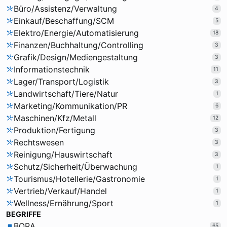
Büro/Assistenz/Verwaltung
4
Einkauf/Beschaffung/SCM
5
Elektro/Energie/Automatisierung
18
Finanzen/Buchhaltung/Controlling
3
Grafik/Design/Mediengestaltung
3
Informationstechnik
11
Lager/Transport/Logistik
3
Landwirtschaft/Tiere/Natur
1
Marketing/Kommunikation/PR
6
Maschinen/Kfz/Metall
12
Produktion/Fertigung
3
Rechtswesen
3
Reinigung/Hauswirtschaft
3
Schutz/Sicherheit/Überwachung
1
Tourismus/Hotellerie/Gastronomie
1
Vertrieb/Verkauf/Handel
1
Wellness/Ernährung/Sport
1
BEGRIFFE
BORA
65