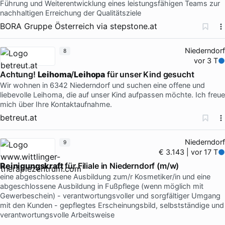
Führung und Weiterentwicklung eines leistungsfähigen Teams zur
nachhaltigen Erreichung der Qualitätsziele
BORA Gruppe Österreich
via
stepstone.at
Niederndorf
8
vor 3 T
Achtung!
Leihoma
/
Leihopa
für unser Kind gesucht
Wir wohnen in 6342 Niederndorf und suchen eine offene und
liebevolle Leihoma, die auf unser Kind aufpassen möchte. Ich freue
mich über Ihre Kontaktaufnahme.
betreut.at
Niederndorf
9
€ 3.143 | vor 17 T
Reinigungskraft
für Filiale in Niederndorf (m/w)
eine abgeschlossene Ausbildung zum/r Kosmetiker/in und eine
abgeschlossene Ausbildung in Fußpflege (wenn möglich mit
Gewerbeschein) - verantwortungsvoller und sorgfältiger Umgang
mit den Kunden - gepflegtes Erscheinungsbild, selbstständige und
verantwortungsvolle Arbeitsweise