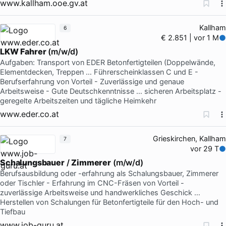
www.kallham.ooe.gv.at
Kallham
6
€ 2.851 | vor 1 M
LKW
Fahrer
(m/w/d)
Aufgaben: Transport von EDER Betonfertigteilen (Doppelwände,
Elementdecken, Treppen … Führerscheinklassen C und E -
Berufserfahrung von Vorteil - Zuverlässige und genaue
Arbeitsweise - Gute Deutschkenntnisse … sicheren Arbeitsplatz -
geregelte Arbeitszeiten und tägliche Heimkehr
www.eder.co.at
Grieskirchen, Kallham
7
vor 29 T
Schalungsbauer
/
Zimmerer
(m/w/d)
Berufsausbildung oder -erfahrung als Schalungsbauer, Zimmerer
oder Tischler - Erfahrung im CNC-Fräsen von Vorteil -
zuverlässige Arbeitsweise und handwerkliches Geschick …
Herstellen von Schalungen für Betonfertigteile für den Hoch- und
Tiefbau
www.job-guru.at