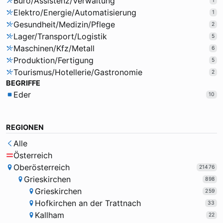
Büro/Assistenz/Verwaltung
1
Elektro/Energie/Automatisierung
1
Gesundheit/Medizin/Pflege
2
Lager/Transport/Logistik
5
Maschinen/Kfz/Metall
6
Produktion/Fertigung
5
Tourismus/Hotellerie/Gastronomie
2
BEGRIFFE
Eder
10
REGIONEN
Alle
Österreich
Oberösterreich
21476
Grieskirchen
898
Grieskirchen
259
Hofkirchen an der Trattnach
33
Kallham
22