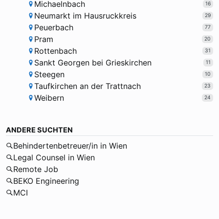
Michaelnbach
16
Neumarkt im Hausruckkreis
29
Peuerbach
77
Pram
20
Rottenbach
31
Sankt Georgen bei Grieskirchen
11
Steegen
10
Taufkirchen an der Trattnach
23
Weibern
24
ANDERE SUCHTEN
Behindertenbetreuer/in in Wien
Legal Counsel in Wien
Remote Job
BEKO Engineering
MCI