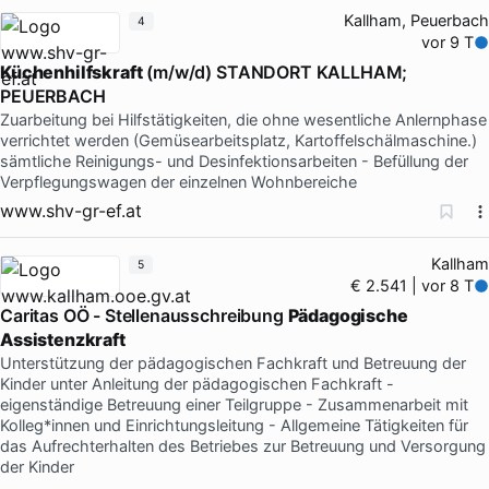
Kallham, Peuerbach
4
vor 9 T
Küchenhilfskraft
(m/w/d) STANDORT KALLHAM;
PEUERBACH
Zuarbeitung bei Hilfstätigkeiten, die ohne wesentliche Anlernphase
verrichtet werden (Gemüsearbeitsplatz, Kartoffelschälmaschine.)
sämtliche Reinigungs- und Desinfektionsarbeiten - Befüllung der
Verpflegungswagen der einzelnen Wohnbereiche
www.shv-gr-ef.at
Kallham
5
€ 2.541 | vor 8 T
Caritas OÖ - Stellenausschreibung
Pädagogische
Assistenzkraft
Unterstützung der pädagogischen Fachkraft und Betreuung der
Kinder unter Anleitung der pädagogischen Fachkraft -
eigenständige Betreuung einer Teilgruppe - Zusammenarbeit mit
Kolleg*innen und Einrichtungsleitung - Allgemeine Tätigkeiten für
das Aufrechterhalten des Betriebes zur Betreuung und Versorgung
der Kinder