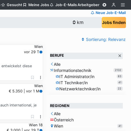
e
Gesucht
Meine Jobs
Job-E-Mails
Arbeitgeber
Neue Job-E-Mail
Jobs finden
Sortierung:
Relevanz
Wien
vor 29 T
BERUFE
Alle
 entwickelst diese
Informationstechnik
2132
IT Administrator/in
83
IT Techniker/in
41
Wien
Netzwerktechniker/in
22
€ 5.350 | vor 1 M
uch international, je
REGIONEN
Alle
Österreich
Wien 18
Wien
41
€ 3.000 | vor 29 T