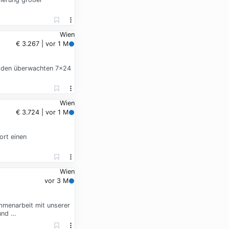
Wien
€ 3.267 | vor 1 M
t, den überwachten 7x24
Wien
€ 3.724 | vor 1 M
ort einen
Wien
vor 3 M
mmenarbeit mit unserer
 und …