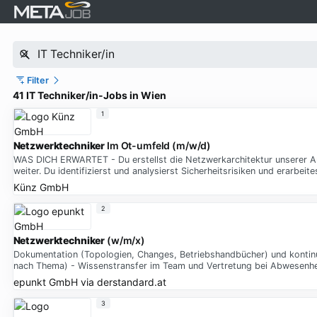
Filter
41 IT Techniker/in-Jobs in Wien
1
Netzwerktechniker
Im Ot-umfeld (m/w/d)
WAS DICH ERWARTET - Du erstellst die Netzwerkarchitektur unserer An
weiter. Du identifizierst und analysierst Sicherheitsrisiken und era
Künz GmbH
2
Netzwerktechniker
(w/m/x)
Dokumentation (Topologien, Changes, Betriebshandbücher) und kontinuie
nach Thema) - Wissenstransfer im Team und Vertretung bei Abwesenhe
epunkt GmbH
via
derstandard.at
3