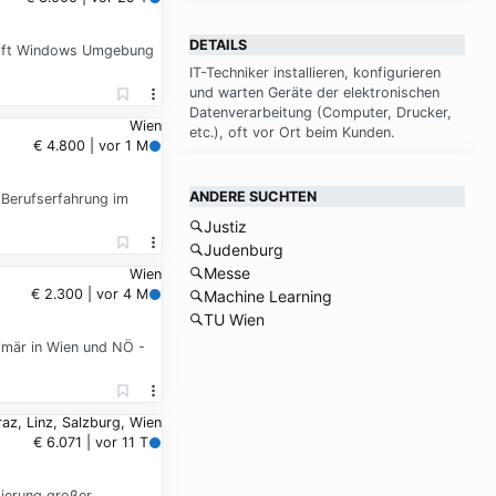
DETAILS
osoft Windows Umgebung
IT-Tech­ni­ker in­stal­lie­ren, kon­fi­gu­rie­ren
und war­ten Ge­rä­te der elek­tro­ni­schen
Da­ten­ver­ar­bei­tung (Com­pu­ter, Drucker,
Wien
etc.), oft vor Ort beim Kun­den.
€ 4.800 | vor 1 M
ANDERE SUCHTEN
 Berufserfahrung im
Justiz
Judenburg
Messe
Wien
€ 2.300 | vor 4 M
Machine Learning
TU Wien
imär in Wien und NÖ -
az, Linz, Salzburg, Wien
€ 6.071 | vor 11 T
ierung großer