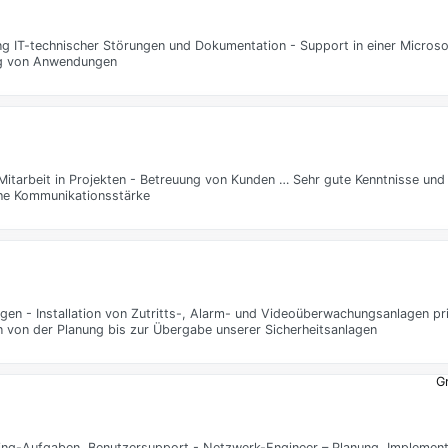
ung IT-technischer Störungen und Dokumentation - Support in einer Micr
ung von Anwendungen
Mitarbeit in Projekten - Betreuung von Kunden … Sehr gute Kenntnisse und
ohe Kommunikationsstärke
en - Installation von Zutritts-, Alarm- und Videoüberwachungsanlagen pr
 von der Planung bis zur Übergabe unserer Sicherheitsanlagen
Gr
ing-Aufgaben, Benutzersupport - Netzwerk-Engineer – Planung, Implement