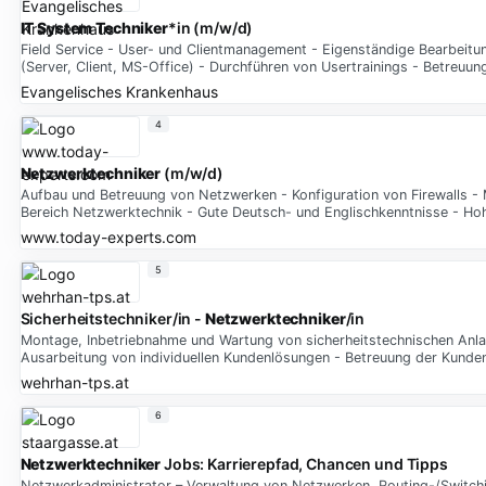
IT System Techniker
*in (m/w/d)
Field Service - User- und Clientmanagement - Eigenständige Bearbeit
(Server, Client, MS-Office) - Durchführen von Usertrainings - Betreu
Evangelisches Krankenhaus
4
Netzwerktechniker
(m/w/d)
Aufbau und Betreuung von Netzwerken - Konfiguration von Firewalls - 
Bereich Netzwerktechnik - Gute Deutsch- und Englischkenntnisse - H
www.today-experts.com
5
Sicherheitstechniker/in -
Netzwerktechniker
/in
Montage, Inbetriebnahme und Wartung von sicherheitstechnischen Anlag
Ausarbeitung von individuellen Kundenlösungen - Betreuung der Kunden
wehrhan-tps.at
6
Netzwerktechniker
Jobs: Karrierepfad, Chancen und Tipps
Netzwerkadministrator – Verwaltung von Netzwerken, Routing-/Switch