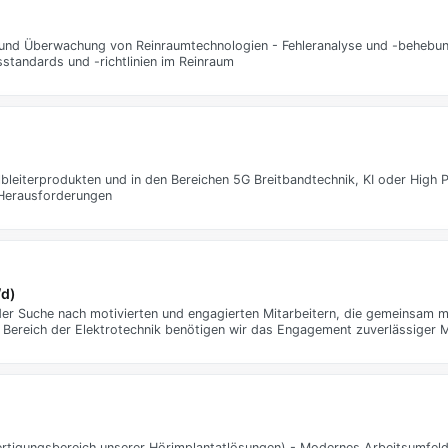
 und Überwachung von Reinraumtechnologien - Fehleranalyse und -behebu
sstandards und -richtlinien im Reinraum
bleiterprodukten und in den Bereichen 5G Breitbandtechnik, KI oder High
 Herausforderungen
/d)
der Suche nach motivierten und engagierten Mitarbeitern, die gemeinsam m
m Bereich der Elektrotechnik benötigen wir das Engagement zuverlässiger Mi
ertigungsbereich unserer Hörimplantatlösungen) - Modernes Arbeitsumfeld