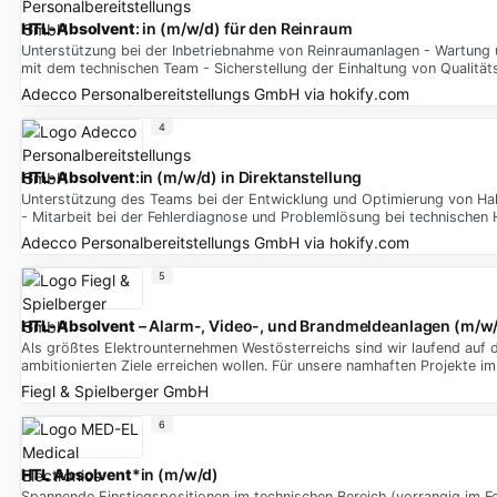
HTL-Absolvent
: in (m/w/d) für den Reinraum
Unterstützung bei der Inbetriebnahme von Reinraumanlagen - Wartung
mit dem technischen Team - Sicherstellung der Einhaltung von Qualität
Adecco Personalbereitstellungs GmbH
via
hokify.com
4
HTL-Absolvent
:in (m/w/d) in Direktanstellung
Unterstützung des Teams bei der Entwicklung und Optimierung von Hal
- Mitarbeit bei der Fehlerdiagnose und Problemlösung bei technischen
Adecco Personalbereitstellungs GmbH
via
hokify.com
5
HTL-Absolvent
– Alarm-, Video-, und Brandmeldeanlagen (m/w
Als größtes Elektrounternehmen Westösterreichs sind wir laufend auf 
ambitionierten Ziele erreichen wollen. Für unsere namhaften Projekte i
Fiegl & Spielberger GmbH
6
HTL Absolvent
*in (m/w/d)
Spannende Einstiegspositionen im technischen Bereich (vorrangig im F