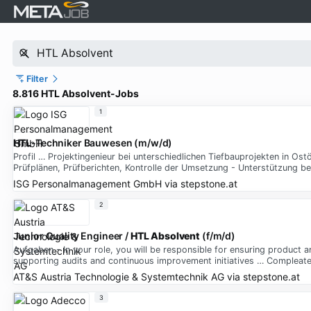
Filter
8.816 HTL Absolvent-Jobs
1
HTL
-Techniker Bauwesen (m/w/d)
Profil … Projektingenieur bei unterschiedlichen Tiefbauprojekten in Ost
Prüfplänen, Prüfberichten, Kontrolle der Umsetzung - Unterstützung b
ISG Personalmanagement GmbH
via
stepstone.at
2
Junior Quality Engineer /
HTL Absolvent
(f/m/d)
Aufgaben - In your role, you will be responsible for ensuring product 
supporting audits and continuous improvement initiatives … Compleated
AT&S Austria Technologie & Systemtechnik AG
via
stepstone.at
3