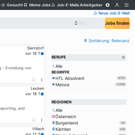
e
Gesucht
Meine Jobs
Job-E-Mails
Arbeitgeber
Neue Job-E-Mail
Jobs finden
Sortierung:
Relevanz
Sierndorf
vor 16 T
BERUFE
Alle
g - Erstellung von
BEGRIFFE
HTL Absolvent
8755
Matura
13396
Leoben
vor 18 T
REGIONEN
reporting, and
Alle
Österreich
Burgenland
141
Kärnten
Villach
376
vor 12 T