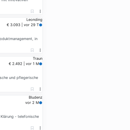
Leonding
€ 3.093 | vor 29 T
 Produktmanagement, in
Traun
€ 2.492 | vor 1 M
sche und pflegerische
Bludenz
vor 2 M
Klärung - telefonische