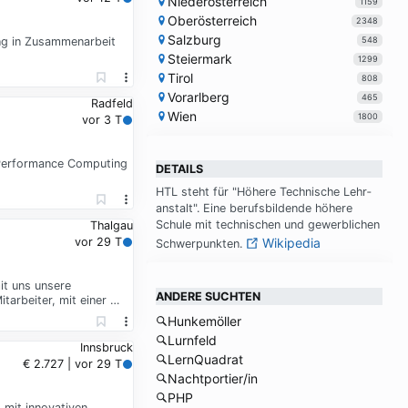
Niederösterreich
1159
Oberösterreich
2348
Salzburg
548
ng in Zusammenarbeit
Steiermark
1299
Tirol
808
Vorarlberg
465
Radfeld
Wien
1800
vor 3 T
 Performance Computing
DETAILS
HTL steht für "Hö­he­re Tech­ni­sche Lehr­
an­stalt". Ei­ne be­rufs­bil­den­de hö­he­re
Schu­le mit tech­ni­schen und ge­werb­li­chen
Thalgau
vor 29 T
Wikipedia
Schwer­punk­ten.
it uns unsere
ANDERE SUCHTEN
tarbeiter, mit einer …
Hunkemöller
Lurnfeld
Innsbruck
LernQuadrat
€ 2.727 | vor 29 T
Nachtportier/in
PHP
 mit innovativen