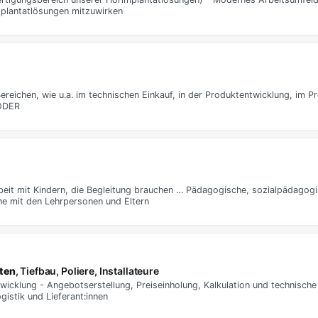
mplantatlösungen mitzuwirken
 Bereichen, wie u.a. im technischen Einkauf, in der Produktentwicklung, im
 ODER
eit mit Kindern, die Begleitung brauchen … Pädagogische, sozialpädagogi
he mit den Lehrpersonen und Eltern
ten
, Tiefbau, Poliere, Installateure
icklung - Angebotserstellung, Preiseinholung, Kalkulation und technische 
istik und Lieferant:innen