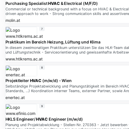
Purchasing Specialist
HVAC
& Electrical (M/F/D)
Commercial or technical background with a focus on HVAC & Electrical 
driven approach to work - Strong communication skills and assertivene
molin.at
7
Praktikum im Bereich Heizung, Lüftung und Klima
In diesem zweimonatigen Praktikum unterstützen Sie das HLK-Team dabe
und Lüftungstechnik - Serviceorientierung und gewissenhafte Arbeitsw
www.htlkrems.ac.at
8
Projektleiter
HVAC
(m/w/d) - Wien
Selbständige Projektabwicklung und Planungstätigkeit im Bereich HVA
Standards, …) Koordination interner Teams, externer Partner, sowie An
enertec.at
9
HKLS Engineer/
HVAC
Engineer (m/w/d)
Planung und Projektabwicklung - Stellen-Nr. 270363 - Jetzt bewerben