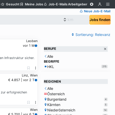
e
Gesucht
Meine Jobs
Job-E-Mails
Arbeitgeber
Neue Job-E-Mail
Jobs finden
Sortierung:
Relevanz
Leoben
vor 1 M
BERUFE
Alle
 Infrastruktur sicher.
BEGRIFFE
HKL
215
Linz, Wien
€ 4.857 | vor 2 T
REGIONEN
Alle
zur erfolgreichen
Österreich
Burgenland
4
Kärnten
5
Niederösterreich
Wien
14
€ 5.700 | vor 6 T