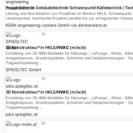
Projektleiter:in Gebäudetechnik Schwerpunkt Kältetechnik / Te
Leitung und Koordination von Projekten im Bereich HKLS, Schwerpunk
verantwortest technische Projekte parallel bis zur erfolgreichen Ums
KERN engineering careers GmbH
via
derstandard.at
4
3D Konstrukteur*in HKLS/
HVAC
(m/w/d)
Erstellung von 3D-BIM-Modellen für Heizungs-, Lüftungs-, Klima-, Kä
Anlagenlayouts, Grundrissplänen, Schnitten und Detailzeichnungen - D
Tragwerksplanung …
SPIEGLTEC GmbH
5
3D Konstrukteur*in HKLS/
HVAC
(m/w/d)
Erstellung von 3D-BIM-Modellen für Heizungs-, Lüftungs-, Klima-, Kä
Anlagenlayouts, Grundrissplänen, Schnitten und Detailzeichnungen - D
Tragwerksplanung …
jobs.spiegltec.at
6