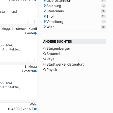
Oberösterreich
42
Salzburg
13
Steiermark
25
enstamm und
n
Tirol
32
Vorarlberg
17
Wien
29
rixlegg, Innsbruck, Kundl
Heute
ANDERE SUCHTEN
 von HVAC-
Steigenberger
 Architektur,
Brauerei
Vaya
Stadtwerke Klagenfurt
Brixlegg
Physik
Gestern
 von HVAC-
 Architektur,
Wels
€ 3.800 | vor 6 T