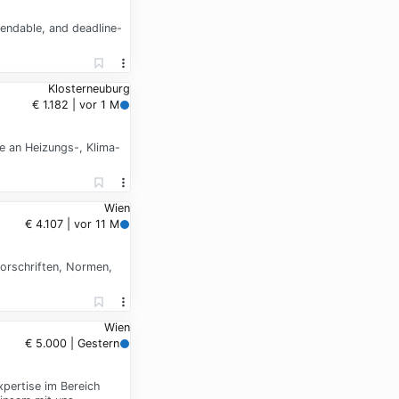
endable, and deadline-
Klosterneuburg
€ 1.182 | vor 1 M
e an Heizungs-, Klima-
Wien
€ 4.107 | vor 11 M
orschriften, Normen,
Wien
€ 5.000 | Gestern
pertise im Bereich