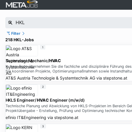
Filter
218 HKL-Jobs
1
Supervisor Mechanic/
HVAC
In Ihrer Rolle übernehmen Sie die fachliche und disziplinäre Führung d
Sie koordinieren Projekte, Optimierungsmaßnahmen sowie Instandhaltun
AT&S Austria Technologie & Systemtechnik AG
via
stepstone.at
2
HKLS Engineer/
HVAC
Engineer (m/w/d)
Technische Planung und Abwicklung von HKLS-Projekten im Bereich Gebä
Projektübergabe - Erstellung, Prüfung und Optimierung technischer K
efinio IT&Engineering
via
stepstone.at
3