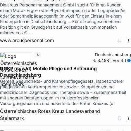
Die arcus Personalmanagement GmbH sucht für ihren Kunden
eine/n Moto- Ergo- oder Physiotherapeut/in oder Logopäden/in
oder Sprachheilpädagogen/in (m,w,d) für den Einsatz in einem
Kindergarten in Deutschlandsberg … Für die ausgeschriebene
Position gilt ein Grundgehalt auf Vollzeitbasis von monatlich
mindestens € …
www.arcuspersonal.com
Deutschlandsberg
6
€ 3.458 | vor 4 T
DGKP
(m/w/d) Mobile Pflege und Betreuung
Deutschlandsberg
Gemäß Gesundheits- und Krankenpflegegesetz, insbesondere:
pflegerischen Kernkompetenzen sowie - Kompetenzen bei
medizinischer Diagnostik und Therapie sowie - Zusammenarbeit
mit anderen Berufsgruppen im multiprofessionellen
Versorgungsteam im und außerhalb des Roten Kreuzes (u
Österreichisches Rotes Kreuz Landesverband
Steiermark