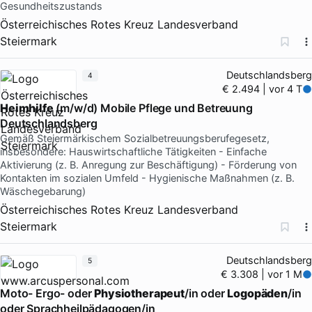
Gesundheitszustands
Österreichisches Rotes Kreuz Landesverband
Steiermark
Deutschlandsberg
4
€ 2.494 | vor 4 T
Heimhilfe
(m/w/d) Mobile Pflege und Betreuung
Deutschlandsberg
Gemäß Steiermärkischem Sozialbetreuungsberufegesetz,
insbesondere: Hauswirtschaftliche Tätigkeiten - Einfache
Aktivierung (z. B. Anregung zur Beschäftigung) - Förderung von
Kontakten im sozialen Umfeld - Hygienische Maßnahmen (z. B.
Wäschegebarung)
Österreichisches Rotes Kreuz Landesverband
Steiermark
Deutschlandsberg
5
€ 3.308 | vor 1 M
Moto- Ergo- oder
Physiotherapeut
/in oder
Logopäden
/in
oder Sprachheilpädagogen/in