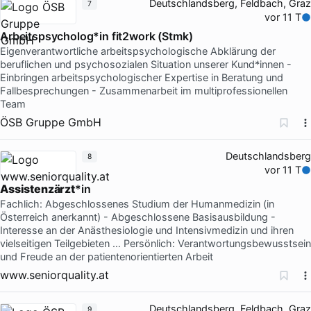
Deutschlandsberg, Feldbach, Graz
7
vor 11 T
Arbeitspsycholog*in fit2work (Stmk)
Eigenverantwortliche arbeitspsychologische Abklärung der
beruflichen und psychosozialen Situation unserer Kund*innen -
Einbringen arbeitspsychologischer Expertise in Beratung und
Fallbesprechungen - Zusammenarbeit im multiprofessionellen
Team
ÖSB Gruppe GmbH
Deutschlandsberg
8
vor 11 T
Assistenzärzt
*in
Fachlich: Abgeschlossenes Studium der Humanmedizin (in
Österreich anerkannt) - Abgeschlossene Basisausbildung -
Interesse an der Anästhesiologie und Intensivmedizin und ihren
vielseitigen Teilgebieten … Persönlich: Verantwortungsbewusstsein
und Freude an der patientenorientierten Arbeit
www.seniorquality.at
Deutschlandsberg, Feldbach, Graz
9