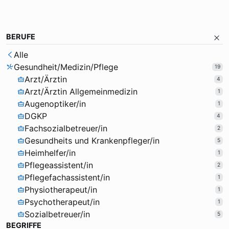
BERUFE
Alle
Gesundheit/Medizin/Pflege
19
Arzt/Ärztin
4
Arzt/Ärztin Allgemeinmedizin
1
Augenoptiker/in
1
DGKP
4
Fachsozialbetreuer/in
2
Gesundheits und Krankenpfleger/in
5
Heimhelfer/in
1
Pflegeassistent/in
2
Pflegefachassistent/in
1
Physiotherapeut/in
1
Psychotherapeut/in
1
Sozialbetreuer/in
5
BEGRIFFE