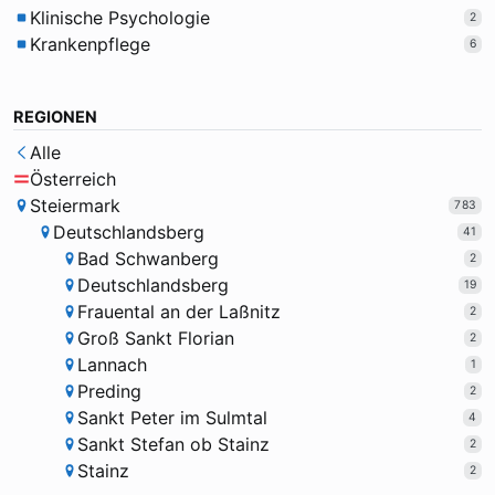
Klinische Psychologie
2
Krankenpflege
6
REGIONEN
Alle
Österreich
Steiermark
783
Deutschlandsberg
41
Bad Schwanberg
2
Deutschlandsberg
19
Frauental an der Laßnitz
2
Groß Sankt Florian
2
Lannach
1
Preding
2
Sankt Peter im Sulmtal
4
Sankt Stefan ob Stainz
2
Stainz
2