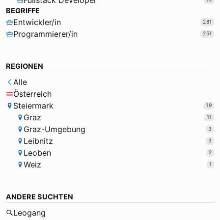
Fullstack Developer
BEGRIFFE
Entwickler/in
281
Programmierer/in
251
REGIONEN
Alle
Österreich
Steiermark
19
Graz
11
Graz-Umgebung
3
Leibnitz
3
Leoben
2
Weiz
1
ANDERE SUCHTEN
Leogang