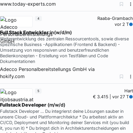
www.today-experts.com
Raaba-Grambach
4
vor 2 T
Full Stack Entwickler
:in(w/d/m)
Weiterentwicklung des zentralen Ressourcentools, sowie diverse
spezifische Business -Applikationen (Frontend & Backend) -
Umsetzung von responsiven und benutzerfreundlichen
Bedienkonzepten - Erstellung von Testfällen und Code
Dokumentationen
Adecco Personalbereitstellungs GmbH
via
hokify.com
Hart
5
€ 3.415 | vor 27 T
Fullstack Developer
(m/w/d)
Fullstack Developer … Du integrierst deine Lösungen sauber in
unsere Cloud- und Plattformarchitektur * Du arbeitest aktiv an
CI/CD, Deployment und Monitoring deiner Services mit (you build
it, you run it) * Du bringst dich in Architekturentscheidungen ein