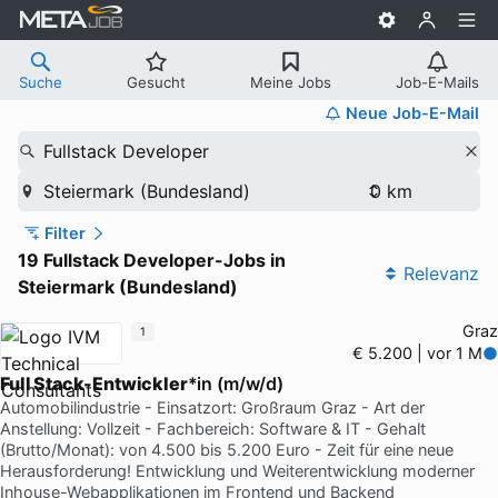
Suche
Gesucht
Meine Jobs
Job-E-Mails
Neue Job-E-Mail
Fullstack Developer
Steiermark (Bundesland)
Filter
19 Fullstack Developer-Jobs in
Relevanz
Steiermark (Bundesland)
Graz
1
€ 5.200 | vor 1 M
Full Stack-Entwickler
*in (m/w/d)
Automobilindustrie - Einsatzort: Großraum Graz - Art der
Anstellung: Vollzeit - Fachbereich: Software & IT - Gehalt
(Brutto/Monat): von 4.500 bis 5.200 Euro - Zeit für eine neue
Herausforderung! Entwicklung und Weiterentwicklung moderner
Inhouse-Webapplikationen im Frontend und Backend