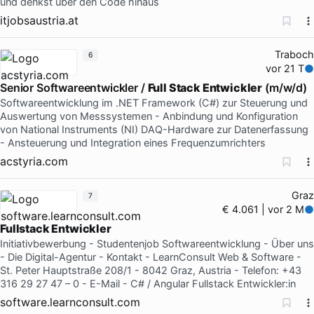
und denkst über den Code hinaus
itjobsaustria.at
Traboch
6
vor 21 T
Senior Softwareentwickler /
Full Stack Entwickler
(m/w/d)
Softwareentwicklung im .NET Framework (C#) zur Steuerung und
Auswertung von Messsystemen - Anbindung und Konfiguration
von National Instruments (NI) DAQ-Hardware zur Datenerfassung
- Ansteuerung und Integration eines Frequenzumrichters
acstyria.com
Graz
7
€ 4.061 | vor 2 M
Fullstack Entwickler
Initiativbewerbung - Studentenjob Softwareentwicklung - Über uns
- Die Digital-Agentur - Kontakt - LearnConsult Web & Software -
St. Peter Hauptstraße 208/1 - 8042 Graz, Austria - Telefon: +43
316 29 27 47 – 0 - E-Mail - C# / Angular Fullstack Entwickler:in
software.learnconsult.com