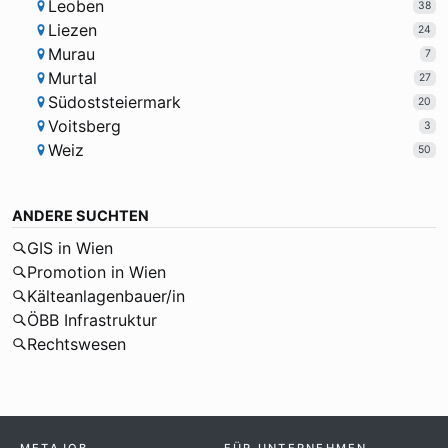
Leoben
38
Liezen
24
Murau
7
Murtal
27
Südoststeiermark
20
Voitsberg
3
Weiz
50
ANDERE SUCHTEN
GIS in Wien
Promotion in Wien
Kälteanlagenbauer/in
ÖBB Infrastruktur
Rechtswesen