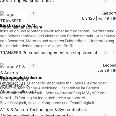
APS Group
via
stepstone.at
Kalsdorf
2
€ 3.120 | vor 19 T
Elektriker
(m/w/d)
Installation und Montage elektrischer Komponenten - Verdrahtung
von Schaltschränken und elektrischen Betriebsmitteln - Anschluss
von Sensoren, Motoren und weiteren Feldgeräten - Unterstützung
bei der Inbetriebnahme der Anlage - Profil
TRANSFER Personalmanagement
via
stepstone.at
Leoben
3
vor 29 T
Betriebselektriker
:in
Lehrabschluss / Fachschulabschluss mit Fokus Elektrik oder
relevante, technische Ausbildung - Kenntnisse im Bereich
Regeltechnik von Vorteil - Schaltwärterprüfung MSP/NSP von
Vorteil - Erfahrung im Industriebereich von Vorteil -
Zuverlässigkeit, soziale Kompetenz und Teamfähigkeit
AT & S Austria Technologie & Systemtechnik
Aktiengesellschaft
via
derstandard.at