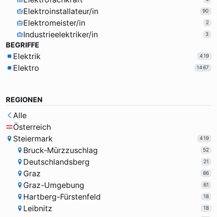
Elektroinstallateur/in
90
Elektromeister/in
2
Industrieelektriker/in
3
BEGRIFFE
Elektrik
419
Elektro
1467
REGIONEN
Alle
Österreich
Steiermark
419
Bruck-Mürzzuschlag
52
Deutschlandsberg
21
Graz
86
Graz-Umgebung
61
Hartberg-Fürstenfeld
18
Leibnitz
18