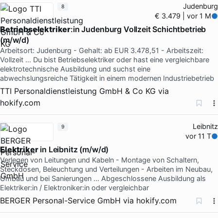
Judenburg
8
€ 3.479 | vor 1 M
Betriebselektriker
:in Judenburg Vollzeit Schichtbetrieb
(m/w/d)
Arbeitsort: Judenburg - Gehalt: ab EUR 3.478,51 - Arbeitszeit:
Vollzeit … Du bist Betriebselektriker oder hast eine vergleichbare
elektrotechnische Ausbildung und suchst eine
abwechslungsreiche Tätigkeit in einem modernen Industriebetrieb
TTI Personaldienstleistung GmbH & Co KG
via
hokify.com
Leibnitz
9
vor 11 T
Elektriker
in Leibnitz (m/w/d)
Verlegen von Leitungen und Kabeln - Montage von Schaltern,
Steckdosen, Beleuchtung und Verteilungen - Arbeiten im Neubau,
Umbau und bei Sanierungen … Abgeschlossene Ausbildung als
Elektriker:in / Elektroniker:in oder vergleichbar
BERGER Personal-Service GmbH
via
hokify.com