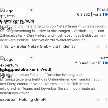
Pölstal
6
€ 3.302 | vor 2 T
Elektriker
(w/m/d)
Errichtung und Instandhaltung von Netzanlagen im Einsatzgebiet -
Störungsbehebung inklusive Ausholzungen - Verdrahtungs- und
Zählerarbeiten - Dein Hintergrund - Lehrabschluss Elektrotechnik
oder vergleichbar - Motivation zur Weiterentwicklung
TINETZ-Tiroler Netze GmbH
via
finden.at
Weiz
7
€ 3.403 | vor 10 T
Industrieelektriker
(m/w/d)
Mit einem starken Fokus auf Dekarbonisierung und
Effizienzsteigerung treibt das Unternehmen die Transformation
des Energiemarktes voran. Werden auch Sie Teil dieses
erfolgreichen Teams und bewerben Sie sich noch heute als
Industrieelektriker
expertum Holding GmbH