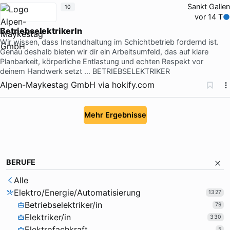
Sankt Gallen
10
vor 14 T
BetriebselektrikerIn
Wir wissen, dass Instandhaltung im Schichtbetrieb fordernd ist.
Genau deshalb bieten wir dir ein Arbeitsumfeld, das auf klare
Planbarkeit, körperliche Entlastung und echten Respekt vor
deinem Handwerk setzt … BETRIEBSELEKTRIKER
Alpen-Maykestag GmbH
via
hokify.com
Mehr Ergebnisse
BERUFE
Alle
Elektro/Energie/Automatisierung
1327
Betriebselektriker/in
79
Elektriker/in
330
Elektrofachkraft
5